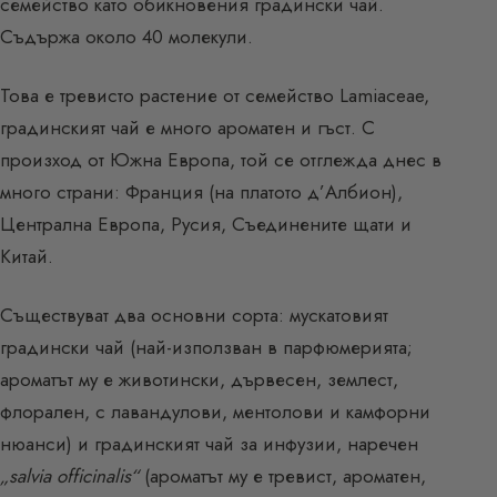
семейство като обикновения градински чай.
Съдържа около 40 молекули.
Това е тревисто растение от семейство Lamiaceae,
градинският чай е много ароматен и гъст. С
произход от Южна Европа, той се отглежда днес в
много страни: Франция (на платото д’Албион),
Централна Европа, Русия, Съединените щати и
Китай.
Съществуват два основни сорта: мускатовият
градински чай (най-използван в парфюмерията;
ароматът му е животински, дървесен, землест,
флорален, с лавандулови, ментолови и камфорни
нюанси) и градинският чай за инфузии, наречен
„salvia officinalis“
(ароматът му е тревист, ароматен,