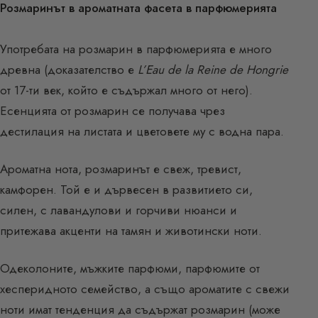
Розмаринът в ароматната фасета в парфюмерията
Употребата на розмарин в парфюмерията е много
древна (доказателство е
L’Eau de la Reine de Hongrie
от 17-ти век, който е съдържал много от него).
Есенцията от розмарин се получава чрез
дестилация на листата и цветовете му с водна пара.
Ароматна нота, розмаринът е свеж, тревист,
камфорен. Той е и дървесен в развитието си,
силен, с лавандулови и горчиви нюанси и
притежава акценти на тамян и животински ноти.
Одеколоните, мъжките парфюми, парфюмите от
хесперидното семейство, а също ароматите с свежи
ноти имат тенденция да съдържат розмарин (може