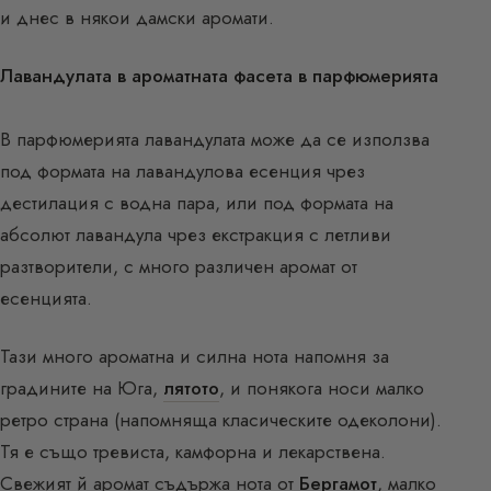
и днес в някои дамски аромати.
Лавандулата в ароматната фасета в парфюмерията
В парфюмерията лавандулата може да се използва
под формата на лавандулова есенция чрез
дестилация с водна пара, или под формата на
абсолют лавандула чрез екстракция с летливи
разтворители, с много различен аромат от
есенцията.
Тази много ароматна и силна нота напомня за
градините на Юга,
лятото
, и понякога носи малко
ретро страна (напомняща класическите одеколони).
Тя е също тревиста, камфорна и лекарствена.
Свежият й аромат съдържа нота от
Бергамот
, малко