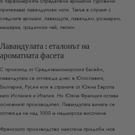
В парфюмерията определени ароматни суровини
притежават лавандулови ноти. Такъв е случаят с
следните аромати: лавандула, лавандин, розмарин,
мащерка, градински чай, пелин.
Лавандулата : еталонът на
ароматната фасета
С произход от Средиземноморския басейн,
лавандулата се отглежда днес в Югославия,
България, Русия или в страните от Южна Европа
като Испания и Италия. Но Южна Франция остава
основният производител. Лавандулата винаги се
отглежда на над 1000 м надморска височина.
Френското производство наистина придоби нов