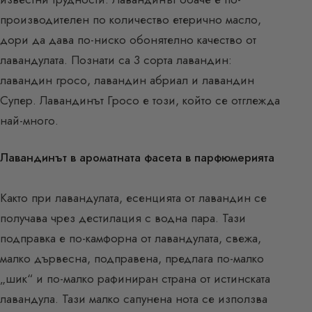
производителен по количество етерично масло,
дори да дава по-ниско обонятелно качество от
лавандулата. Познати са 3 сорта лавандин:
лавандин гросо, лавандин абриал и лавандин
Супер. Лавандинът Гросо е този, който се отглежда
най-много.
Лавандинът в ароматната фасета в парфюмерията
Както при лавандулата, есенцията от лавандин се
получава чрез дестилация с водна пара. Тази
подправка е по-камфорна от лавандулата, свежа,
малко дървесна, подправена, предлага по-малко
„шик“ и по-малко рафиниран страна от истинската
лавандула. Тази малко сапунена нота се използва