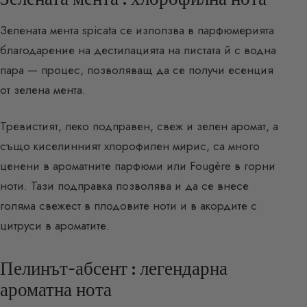
Зелената мента spicata се използва в парфюмерията
благодарение на дестилацията на листата й с водна
пара — процес, позволяващ да се получи есенция
от зелена мента.
Тревистият, леко подправен, свеж и зелен аромат, а
също киселинният хлорофилен мирис, са много
ценени в ароматните парфюми или Fougère в горни
ноти. Тази подправка позволява и да се внесе
голяма свежест в плодовите ноти и в акордите с
цитруси в ароматите.
Пелинът-абсент : легендарна
ароматна нота