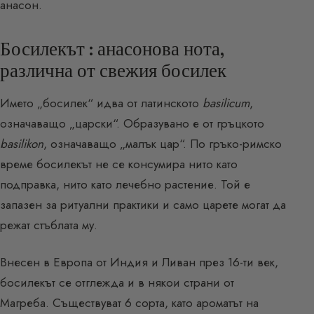
анасон.
Босилекът : анасонова нота,
различна от свежия босилек
Името „босилек“ идва от латинското
basilicum
,
означаващо „царски“. Образувано е от гръцкото
basilikon
, означаващо „малък цар“. По гръко-римско
време босилекът не се консумира нито като
подправка, нито като лечебно растение. Той е
запазен за ритуални практики и само царете могат да
режат стъблата му.
Внесен в Европа от Индия и Ливан през 16-ти век,
босилекът се отглежда и в някои страни от
Магреба. Съществуват 6 сорта, като ароматът на