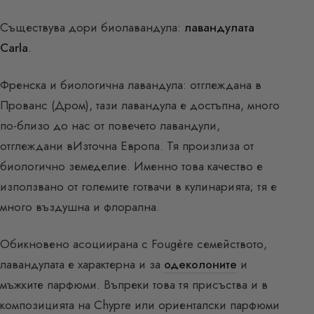
Съществува дори биолавандула:
лавандулата
Carla
.
Френска и биологична лавандула: отглеждана в
Прованс (Дром), тази лавандула е достъпна, много
по-близо до нас от повечето лавандули,
отглеждани вИзточна Европа. Тя произлиза от
биологично земеделие. Именно това качество е
използвано от големите готвачи в кулинарията; тя е
много въздушна и флорална.
Обикновено асоциирана с Fougère семейството,
лавандулата е характерна и за
одеколоните
и
мъжките парфюми. Въпреки това тя присъства и в
композицията на Chypre или ориенталски парфюми