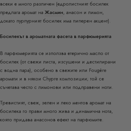
всеки е много различен (едролистният босилек
предлага аромат на
Жасмин
, анасон и лимон,
докато пурпурният босилек има пиперен акцент).
Босилекът в ароматната фасета в парфюмерията
В парфюмерията се използва етерично масло от
босилек (от свежи листа, изсушени и дестилирани
с водна пара), особено в свежите или Fougère
аромати и в някои Chypre композиции; той се
съчетава често с лимонови или подправени ноти.
Тревистият, свеж, зелен и леко ментов аромат на
босилека го прави много жива и динамична нота,
която придава анасонов ефект на парфюмите.