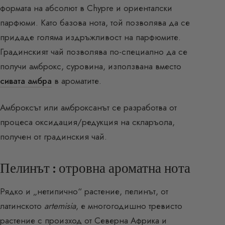
формата на абсолют в Chypre и ориенталски
парфюми. Като базова нота, той позволява да се
придаде голяма издръжливост на парфюмите.
Градинският чай позволява по-специално да се
получи амброкс, суровина, използвана вместо
сивата амбра
в ароматите.
Амброксът или амброксанът се разработва от
процеса оксидация/редукция на скларъола,
получен от градинския чай.
Пелинът : отровна ароматна нота
Рядко и „нетипично“ растение, пелинът, от
латинското
artemisia
, е многогодишно тревисто
растение с произход от Северна Африка и