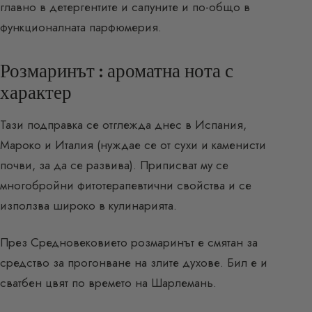
главно в детергентите и сапуните и по-общо в
функционалната парфюмерия.
Розмаринът : ароматна нота с
характер
Тази подправка се отглежда днес в Испания,
Мароко и Италия (нуждае се от сухи и каменисти
почви, за да се развива). Приписват му се
многобройни фитотерапевтични свойства и се
използва широко в кулинарията.
През Средновековието розмаринът е смятан за
средство за прогонване на злите духове. Бил е и
сватбен цвят по времето на Шарлемань.