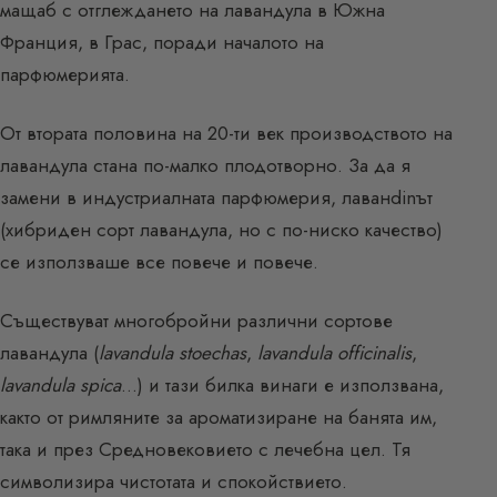
мащаб с отглеждането на лавандула в Южна
Франция, в Грас, поради началото на
парфюмерията.
От втората половина на 20-ти век производството на
лавандула стана по-малко плодотворно. За да я
замени в индустриалната парфюмерия, лаванdinът
(хибриден сорт лавандула, но с по-ниско качество)
се използваше все повече и повече.
Съществуват многобройни различни сортове
лавандула (
lavandula stoechas
,
lavandula officinalis
,
lavandula spica
…) и тази билка винаги е използвана,
както от римляните за ароматизиране на банята им,
така и през Средновековието с лечебна цел. Тя
символизира чистотата и спокойствието.