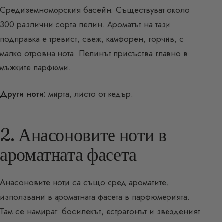
Средиземноморския басейн. Съществуват около
300 различни сорта пелин. Ароматът на тази
подправка е тревист, свеж, камфорен, горчив, с
малко отровна нота. Пелинът присъства главно в
мъжките парфюми.
Други ноти:
мирта, листо от кедър.
2. Анасоновите ноти в
ароматната фасета
Анасоновите ноти са също сред ароматите,
използвани в ароматната фасета в парфюмерията.
Там се намират: босилекът, естрагонът и звезденият