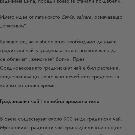
кадифена ципа, поради което те станали по-дебели.
Името идва от латинското
Salvia
,
salvare
, означаващо
„спасявам“.
Казвало се, че е абсолютно необходимо да имате
градински чай в градината, което позволявало да
се облекчат „женските“ болки. През
Средновековието градинският чай е бил растение,
представляващо нещо като лечебното средство за
всичко по онова време.
Градинският чай : лечебна ароматна нота
В света съществуват около 900 вида градински чай.
Мускатовият градински чай принадлежи към същото