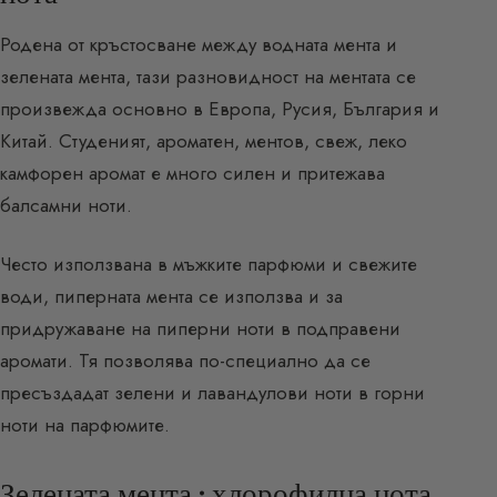
Родена от кръстосване между водната мента и
зелената мента, тази разновидност на ментата се
произвежда основно в Европа, Русия, България и
Китай. Студеният, ароматен, ментов, свеж, леко
камфорен аромат е много силен и притежава
балсамни ноти.
Често използвана в мъжките парфюми и свежите
води, пиперната мента се използва и за
придружаване на пиперни ноти в подправени
аромати. Тя позволява по-специално да се
пресъздадат зелени и лавандулови ноти в горни
ноти на парфюмите.
Зелената мента : хлорофилна нота