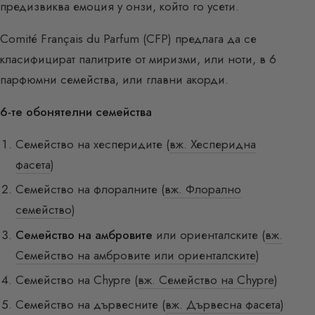
предизвиква емоция у онзи, който го усети.
Comité Français du Parfum (CFP) предлага да се
класифицират палитрите от миризми, или ноти, в 6
парфюмни семейства, или главни акорди.
6-те обонятелни семейства
Семейство на хесперидите (
вж. Хесперидна
фасета
)
Семейство на флоралните (
вж. Флорално
семейство
)
Семейство на амбровите
или ориенталските (
вж.
Семейство на амбровите или ориенталските
)
Семейство на Chypre (
вж. Семейство на Chypre
)
Семейство на дървесните (
вж. Дървесна фасета
)