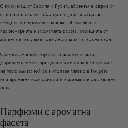
С произход от Европа и Русия, абсентът е открит от
египтяните около -1600 пр.н.е.; той е свързан
предимно с прочутата напитка. Използван в
парфюмерията в ароматната фасета, есенцията от
абсент се получава чрез дестилация с водна пара.
Свежият, ментов, горчив, анасонов и леко
дървесен аромат придава много сила и тоничност
на парфюмите; той се използва главно в Fougère
или ароматни композиции и в ароматите със зелени
ноти.
Парфюми с ароматна
фасета