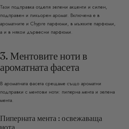
Тази подправка отделя зелени акценти и силен,
подправен и ликьорен аромат. Включена е в
ароматните и Chypre парфюми, в мъжките парфюми,
а и в някои дървесни парфюми.
3. Ментовите ноти в
ароматната фасета
В ароматната фасета срещаме също ароматни
подправки с ментови ноти: пиперна мента и зелена
мента.
Пиперната мента : освежаваща
нота