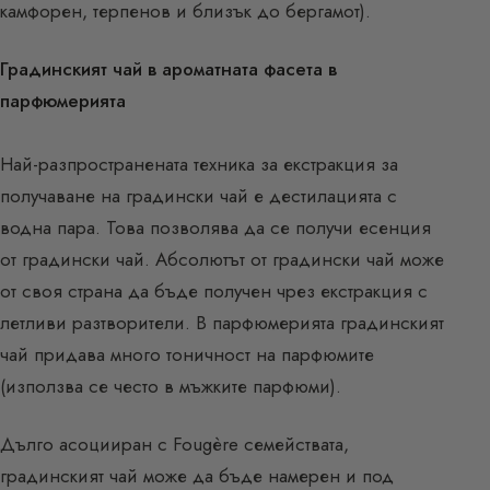
камфорен, терпенов и близък до бергамот).
Градинският чай в ароматната фасета в
парфюмерията
Най-разпространената техника за екстракция за
получаване на градински чай е дестилацията с
водна пара. Това позволява да се получи есенция
от градински чай. Абсолютът от градински чай може
от своя страна да бъде получен чрез екстракция с
летливи разтворители. В парфюмерията градинският
чай придава много тоничност на парфюмите
(използва се често в мъжките парфюми).
Дълго асоцииран с Fougère семействата,
градинският чай може да бъде намерен и под