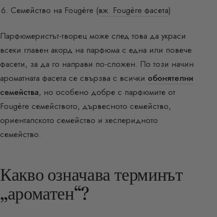
Семейство на Fougère (
вж. Fougère фасета
)
Парфюмеристът-творец може след това да украси
всеки главен акорд на парфюма с една или повече
фасети, за да го направи по-сложен. По този начин
ароматната фасета се свързва с всички
обонятелни
семейства
, но особено добре с парфюмите от
Fougère семейството, дървесното семейство,
ориенталското семейство и хесперидното
семейство.
Какво означава терминът
„ароматен“?