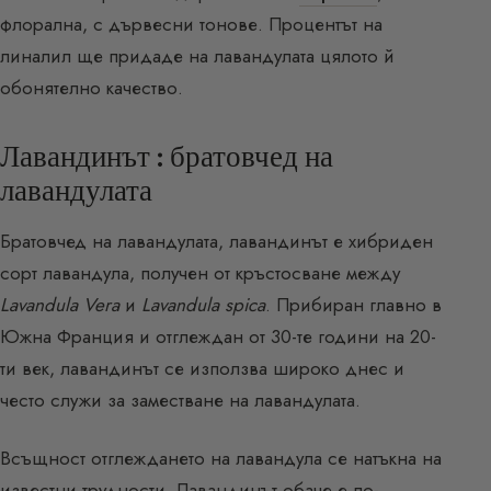
флорална, с дървесни тонове. Процентът на
линалил ще придаде на лавандулата цялото й
обонятелно качество.
Лавандинът : братовчед на
лавандулата
Братовчед на лавандулата, лавандинът е хибриден
сорт лавандула, получен от кръстосване между
Lavandula Vera
и
Lavandula spica
. Прибиран главно в
Южна Франция и отглеждан от 30-те години на 20-
ти век, лавандинът се използва широко днес и
често служи за заместване на лавандулата.
Всъщност отглеждането на лавандула се натъкна на
известни трудности. Лавандинът обаче е по-