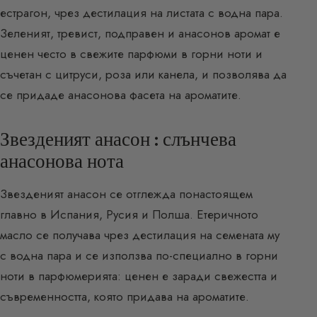
естрагон, чрез дестилация на листата с водна пара.
Зеленият, тревист, подправен и анасонов аромат е
ценен често в свежите парфюми в горни ноти и
съчетан с цитруси, роза или канела, и позволява да
се придаде анасонова фасета на ароматите.
Звезденият анасон : слънчева
анасонова нота
Звезденият анасон се отглежда понастоящем
главно в Испания, Русия и Полша. Етеричното
масло се получава чрез дестилация на семената му
с водна пара и се използва по-специално в горни
ноти в парфюмерията: ценен е заради свежестта и
съвременността, която придава на ароматите.