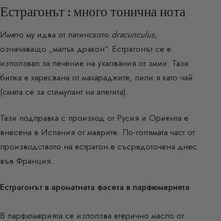
Естрагонът : много тонична нота
Името му идва от латинското
dracunculus
,
означаващо „малък дракон“. Естрагонът се е
използвал за лечение на ухапвания от змии. Тази
билка е харесвана от махараджите, пили я като чай
(смята се за стимулант на апетита).
Тази подправка с произход от Русия и Ориента е
внесена в Испания от маврите. По-голямата част от
производството на естрагон е съсредоточена днес
във Франция.
Естрагонът в ароматната фасета в парфюмерията
В парфюмерията се използва етерично масло от