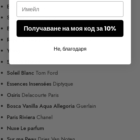
Email
Eau Moheli
Diptyque
Songes
Annick Goutal
Получаване на моя код за 10%
Bronze Goddess
Estée Lauder
Replica (Beach Walk)
Martin Margiela
Не, благодаря
Ylang
Le Labo
Sabbia Bianca
Profumum Roma
Soleil Blanc
Tom Ford
Essences Insensées
Diptyque
Osiris
Delacourte Paris
Bosca Vanilla Aqua Allegoria
Guerlain
Paris Riviera
Chanel
Nuxe Le parfum
Sur ma Peau
Dries Van Noten