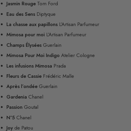
Jasmin Rouge
Tom Ford
Eau des Sens
Diptyque
La chasse aux papillons
L’Artisan Parfumeur
Mimosa pour moi
L’Artisan Parfumeur
Champs Élysées
Guerlain
Mimosa Pour Moi Indigo
Atelier Cologne
Les infusions Mimosa
Prada
Fleurs de Cassie
Frédéric Malle
Après l’ondée
Guerlain
Gardenia
Chanel
Passion
Goutal
N°5
Chanel
Joy
de Patou