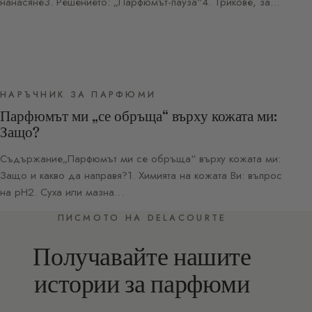
нанасяне3. Решението: „Парфюмът-пауза“4. Трикове, за…
НАРЪЧНИК ЗА ПАРФЮМИ
Парфюмът ми „се обръща“ върху кожата ми:
Защо?
Съдържание„Парфюмът ми се обръща“ върху кожата ми:
Защо и какво да направя?1. Химията на кожата Ви: въпрос
на pH2. Суха или мазна…
ПИСМОТО НА DELACOURTE
Получавайте нашите
истории за парфюми