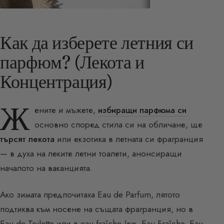
Как да изберете летния си
парфюм? (Лекота и
Концентрация)
Ж
ените и мъжете,
избиращи парфюма си
основно според стила си на обличане, ще
търсят лекота
или екзотика в летната си фрагранция
— в духа на леките летни тоалети, анонсиращи
началото на ваканцията.
Ако зимата предпочитаха Eau de Parfum, лятото
подтиква към носене на същата фрагранция, но в
Eau de Toilette или в eau fraîche (
вж. Eau Fraîche
,
Eau