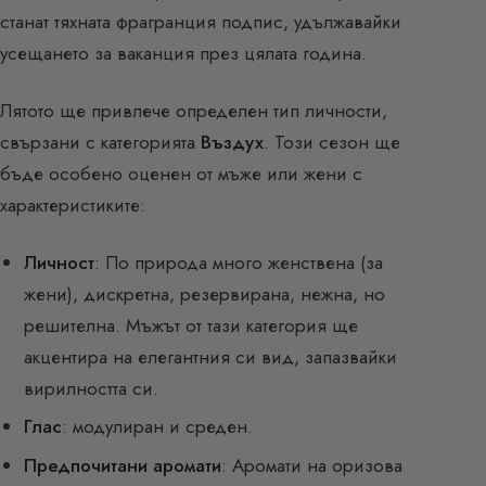
станат тяхната фрагранция подпис, удължавайки
усещането за ваканция през цялата година.
Лятото ще привлече определен тип личности,
свързани с категорията
Въздух
. Този сезон ще
бъде особено оценен от мъже или жени с
характеристиките:
Личност
: По природа много женствена (за
жени), дискретна, резервирана, нежна, но
решителна. Мъжът от тази категория ще
акцентира на елегантния си вид, запазвайки
вирилността си.
Глас
: модулиран и среден.
Предпочитани аромати
: Аромати на оризова