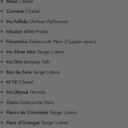
Misia
Chanel
Comète
Chanel
Iris Pallida
L’Artisan Parfumeur
Infusion d’Iris
Prada
Florentina
Delacourte Paris (Пудрен ирис)
Iris Silver Mist
Serge Lutens
Iris Gris
Jacques Fath
Bas de Soie
Serge Lutens
N°19
Chanel
Iris Ukiyoé
Hermès
Osiris
Delacourte Paris
Fleurs de Citronnier
Serge Lutens
Fleur d’Oranger
Serge Lutens