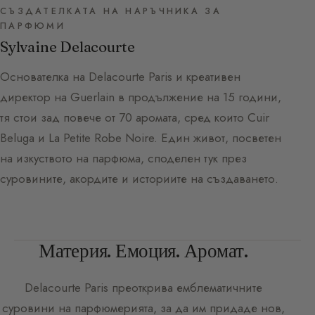
СЪЗДАТЕЛКАТА НА НАРЪЧНИКА ЗА
ПАРФЮМИ
Sylvaine Delacourte
Основателка на Delacourte Paris и креативен
директор на Guerlain в продължение на 15 години,
тя стои зад повече от 70 аромата, сред които Cuir
Beluga и La Petite Robe Noire. Един живот, посветен
на изкуството на парфюма, споделен тук през
суровините, акордите и историите на създаването.
Материя. Емоция. Аромат.
Delacourte Paris
преоткрива емблематичните
суровини на парфюмерията, за да им придаде нов,