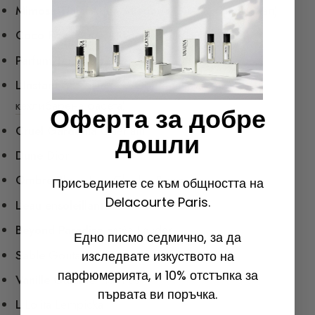
Mimosa Tiaré Aqua Allegoria
Guerlain (изчезнал)
Coco Fizz, Aqua Allegoria
Guerlain
Parfum Terracotta
Guerlain
L’Instant
Guerlain (
вж. Ориенталска или
кехлибарена фасета
)
Оферта за добре
Cruel Gardénia
Guerlain
дошли
Dune
Dior
Ombre Bleue
Jean-Charles Brosseau
Присъединете се към общността на
Delacourte Paris.
L’eau ensoleillante
Clarins
Beyond Paradise
Estée Lauder
Едно писмо седмично, за да
Sable
Goutal
изследвате изкуството на
парфюмерията, и 10% отстъпка за
Vanille Galante
Hermès
първата ви поръчка.
L
Lolita Lempicka