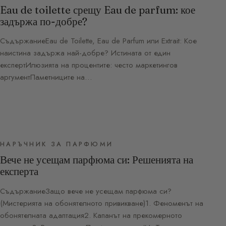
Eau de toilette срещу Eau de parfum: кое
задържа по-добре?
СъдържаниеEau de Toilette, Eau de Parfum или Extrait: Кое
наистина задържа най-добре? Истината от един
експертИлюзията на процентите: често маркетингов
аргументПаметниците на…
НАРЪЧНИК ЗА ПАРФЮМИ
Вече не усещам парфюма си: Решенията на
експерта
СъдържаниеЗащо вече не усещам парфюма си?
(Мистерията на обонятелното привикване)1. Феноменът на
обонятелната адаптация2. Капанът на прекомерното