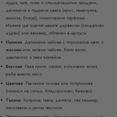
пудра, талк, плаж и слънцезащитни продукти,
деликатни и пудрени цветя (ирис, теменужка,
мимоза, божур), нюансирани парфюми.
Мъжете ще оценят меките дървесни (сандалово
дърво) или ветивер, облечен в мускуси.
Напитки
: Деликатни чайове с портокалов цвят, с
жасмин
или зелени чайове, бяло вино,
шампанско и леки коктейли.
Вкусове
: Лека кухня, салати, изтънчени ястия,
риба вместо месо.
Цветове
: Пастелни тонове или полутонове
(нюанси на синьо, бледорозово, бежово).
Тъкани
: Коприна, тафта, дантели, лек кашмир,
женствени и уютни текстили.
Открити пространства
: Плажове в края на деня,