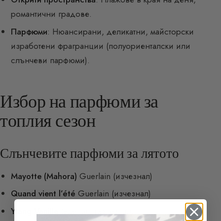
романтични градове.
Парфюми
: Нюансирани, деликатни, майсторски
изработени фрагранции (полуориенталски или
слънчеви парфюми).
Избор на парфюми за
топлия сезон
Слънчевите парфюми за лятото
Mayotte (Mahora)
Guerlain (изчезнал)
Quand vient l’été
Guerlain (изчезнал)
Ylang Vanille
Guerlain (изчезнал)