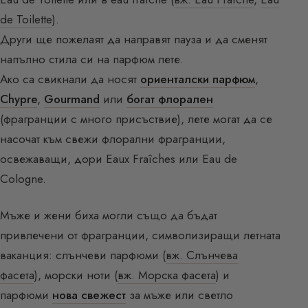
de Toilette
).
Други ще пожелаят да направят пауза и да сменят
напълно стила си на парфюм лете.
Ако са свикнали да носят
ориенталски парфюм
,
Chypre
,
Gourmand
или
богат флорален
(фрагранции с много присъствие), лете могат да се
насочат към свежи флорални фрагранции,
освежаващи, дори Eaux Fraîches или Eau de
Cologne.
Мъже и жени биха могли също да бъдат
привлечени от фрагранции, символизиращи летната
ваканция: слънчеви парфюми (
вж. Слънчева
фасета
), морски ноти (
вж. Морска фасета
) и
парфюми
нова свежест
за мъже или светло