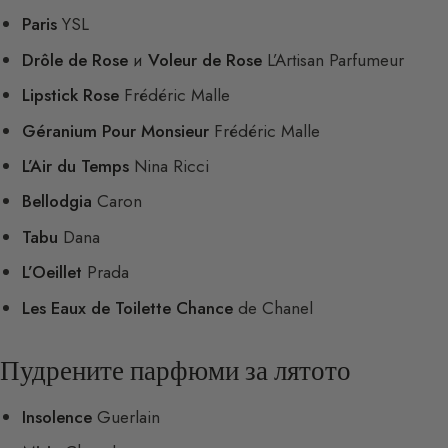
Paris
YSL
Drôle de Rose
и
Voleur de Rose
L’Artisan Parfumeur
Lipstick Rose
Frédéric Malle
Géranium Pour Monsieur
Frédéric Malle
L’Air du Temps
Nina Ricci
Bellodgia
Caron
Tabu
Dana
L’Oeillet
Prada
Les Eaux de Toilette Chance
de Chanel
Пудрените парфюми за лятото
Insolence
Guerlain