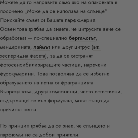
Можете да го направите само ако на опаковката е
посочено „Може да се използва на слънце“.
Поискайте съвет от Вашата парфюмерия.
Освен това трябва да знаете, че цитрусите вече се
обработват — по-специално
бергамотът
,
мандарината,
лаймът
или друг цитрус (
вж.
хесперидна фасета
), за да се отстранят
фотосенсибилизиращите частици, наречени
фурокумарини. Това позволява да се избегне
образуването на петна от фрагранцията.
Въпреки това, други компоненти, често естествени,
съдържащи се във формулата, могат също да
причинят петна.
По принцип трябва да се знае, че слънцето и
парфюмът не са добри приятели.