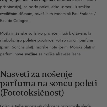
prisotnostjo), se bodo poleti lahko usmerili k svežim
cvetličnim dišavam, osvežilnim vodam ali Eau Fraîche /
Eau de Cologne.
Moški in ženske so lahko privlačeni tudi k dišavam, ki
simbolizirajo poletne počitnice, kot so sončni parfumi
(
prim. Sončna plat
), morske note (
prim. Morska plat
) in
parfumi
nove svežine
za moške ali sveže lesne.
Nasveti za nošenje
parfuma na soncu poleti
(Fototoksičnost)
Poleti je treba upoštevati določena priporočila glede