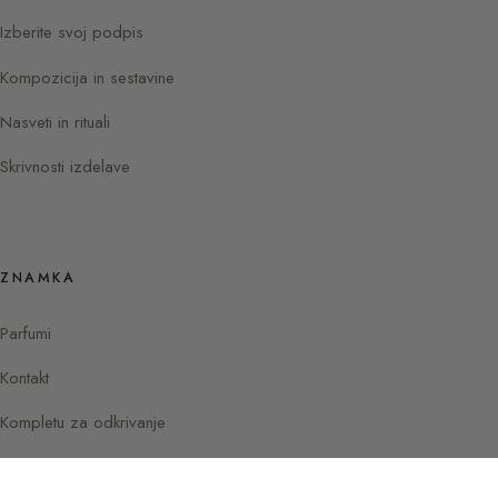
Izberite svoj podpis
Kompozicija in sestavine
Nasveti in rituali
Skrivnosti izdelave
ZNAMKA
Parfumi
Kontakt
Kompletu za odkrivanje
Instagram