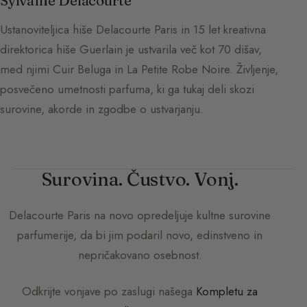
Sylvaine Delacourte
Ustanoviteljica hiše Delacourte Paris in 15 let kreativna
direktorica hiše Guerlain je ustvarila več kot 70 dišav,
med njimi Cuir Beluga in La Petite Robe Noire. Življenje,
posvečeno umetnosti parfuma, ki ga tukaj deli skozi
surovine, akorde in zgodbe o ustvarjanju.
Surovina. Čustvo. Vonj.
Delacourte Paris
na novo opredeljuje kultne surovine
parfumerije, da bi jim podaril novo, edinstveno in
nepričakovano osebnost.
Odkrijte vonjave po zaslugi našega
Kompletu za