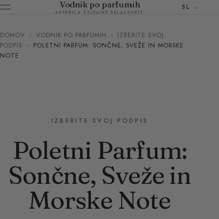
Vodnik po parfumih
SL
AVTORICA SYLVAINE DELACOURTE
DOMOV
›
VODNIK PO PARFUMIH
›
IZBERITE SVOJ
PODPIS
›
POLETNI PARFUM: SONČNE, SVEŽE IN MORSKE
NOTE
IZBERITE SVOJ PODPIS
Poletni Parfum:
Sončne, Sveže in
Morske Note