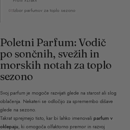
Profil »Zrak«
Izbor parfumov za toplo sezono
Poletni Parfum: Vodič
po sončnih, svežih in
morskih notah za toplo
sezono
Svoj parfum je mogoče razvijati glede na starost ali slog
oblačenja. Nekateri se odločijo za spremembo dišave
glede na sezono.
Takrat sprejmejo tisto, kar bi lahko imenovali
parfum v
oklepaju
, ki omogoča olfaktorno premor in razvoj