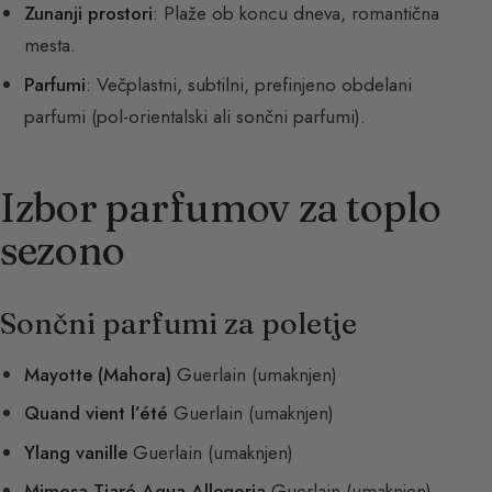
Zunanji prostori
: Plaže ob koncu dneva, romantična
mesta.
Parfumi
: Večplastni, subtilni, prefinjeno obdelani
parfumi (pol-orientalski ali sončni parfumi).
Izbor parfumov za toplo
sezono
Sončni parfumi za poletje
Mayotte (Mahora)
Guerlain (umaknjen)
Quand vient l’été
Guerlain (umaknjen)
Ylang vanille
Guerlain (umaknjen)
Mimosa Tiaré Aqua Allegoria
Guerlain (umaknjen)