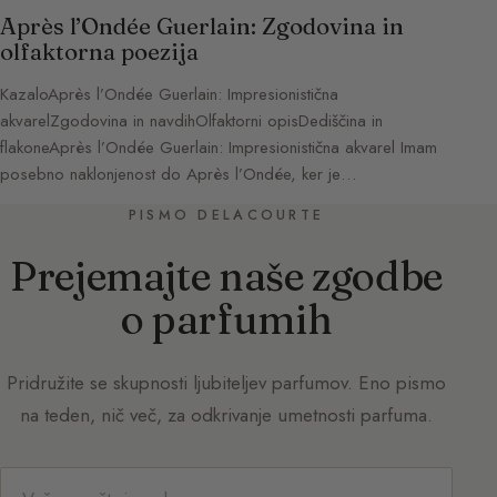
Après l’Ondée Guerlain: Zgodovina in
olfaktorna poezija
KazaloAprès l’Ondée Guerlain: Impresionistična
akvarelZgodovina in navdihOlfaktorni opisDediščina in
flakoneAprès l’Ondée Guerlain: Impresionistična akvarel Imam
posebno naklonjenost do Après l’Ondée, ker je…
PISMO DELACOURTE
Prejemajte naše zgodbe
o parfumih
Pridružite se skupnosti ljubiteljev parfumov. Eno pismo
na teden, nič več, za odkrivanje umetnosti parfuma.