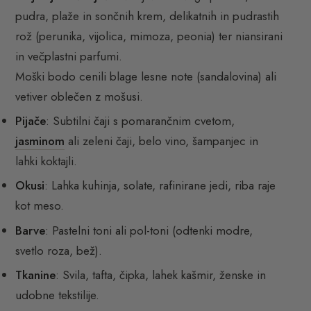
pudra, plaže in sončnih krem, delikatnih in pudrastih
rož (perunika, vijolica, mimoza, peonia) ter niansirani
in večplastni parfumi.
Moški bodo cenili blage lesne note (sandalovina) ali
vetiver oblečen z mošusi.
Pijače
: Subtilni čaji s pomarančnim cvetom,
jasminom
ali zeleni čaji, belo vino, šampanjec in
lahki koktajli.
Okusi
: Lahka kuhinja, solate, rafinirane jedi, riba raje
kot meso.
Barve
: Pastelni toni ali pol-toni (odtenki modre,
svetlo roza, bež).
Tkanine
: Svila, tafta, čipka, lahek kašmir, ženske in
udobne tekstilije.