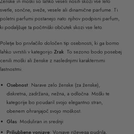
Ženske in moški so lahko veseli nositi skozi vse leto
svetle, sončne, sveže, vesele ali dinamične parfume. Ti
poletni parfumi postanejo nato njihov podpisni parfum,
ki podaljšuje ta počitniški občutek skozi vse leto.
Poletje bo privlačilo določen tip osebnosti, ki ga bomo
lahko uvrstili v kategorijo
Zrak
. To sezono bodo posebej
cenili moški ali ženske z naslednjimi karakternimi
lastnostmi:
Osebnost
: Narave zelo ženske (za ženske),
diskretna, zadržana, nežna, a odločna. Moški te
kategorije bo poudaril svojo elegantno stran,
obenem ohranjajoč svojo moškost.
Glas
: Moduliran in srednji.
Priljubljene vonjave
: Vonjave riževega pudrila,