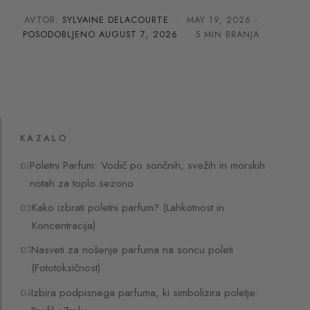
AVTOR:
SYLVAINE DELACOURTE
·
MAY 19, 2026
·
POSODOBLJENO
AUGUST 7, 2026
· 5 MIN BRANJA
KAZALO
Poletni Parfum: Vodič po sončnih, svežih in morskih
notah za toplo sezono
Kako izbrati poletni parfum? (Lahkotnost in
Koncentracija)
Nasveti za nošenje parfuma na soncu poleti
(Fototoksičnost)
Izbira podpisnega parfuma, ki simbolizira poletje: