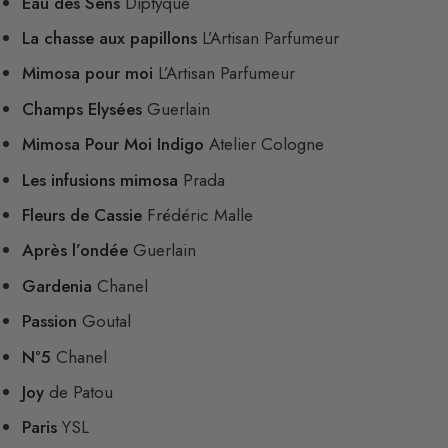
Eau des Sens
Diptyque
La chasse aux papillons
L’Artisan Parfumeur
Mimosa pour moi
L’Artisan Parfumeur
Champs Elysées
Guerlain
Mimosa Pour Moi Indigo
Atelier Cologne
Les infusions mimosa
Prada
Fleurs de Cassie
Frédéric Malle
Après l’ondée
Guerlain
Gardenia
Chanel
Passion
Goutal
N°5
Chanel
Joy
de Patou
Paris
YSL