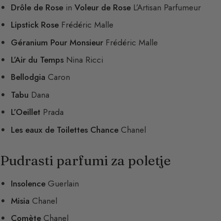
Drôle de Rose
in
Voleur de Rose
L’Artisan Parfumeur
Lipstick Rose
Frédéric Malle
Géranium Pour Monsieur
Frédéric Malle
L’Air du Temps
Nina Ricci
Bellodgia
Caron
Tabu
Dana
L’Oeillet
Prada
Les eaux de Toilettes Chance
Chanel
Pudrasti parfumi za poletje
Insolence
Guerlain
Misia
Chanel
Comète
Chanel