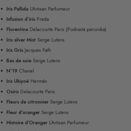
Iris Pallida
L’Artisan Parfumeur
Infusion d’iris
Prada
Florentina
Delacourte Paris (Pudrasta perunika)
Iris silver Mist
Serge Lutens
Iris Gris
Jacques Fath
Bas de soie
Serge Lutens
N°19
Chanel
Iris Ukiyoé
Hermès
Osiris
Delacourte Paris
Fleurs de citronnier
Serge Lutens
Fleur d’oranger
Serge Lutens
Histoire d’Oranger
L’Artisan Parfumeur