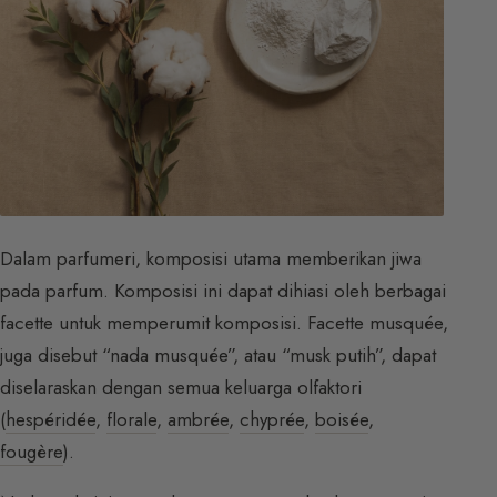
Dalam parfumeri, komposisi utama memberikan jiwa
pada parfum. Komposisi ini dapat dihiasi oleh berbagai
facette untuk memperumit komposisi. Facette musquée,
juga disebut “nada musquée”, atau “musk putih”, dapat
diselaraskan dengan semua keluarga olfaktori
(
hespéridée
,
florale
,
ambrée
,
chyprée
,
boisée
,
fougère
).