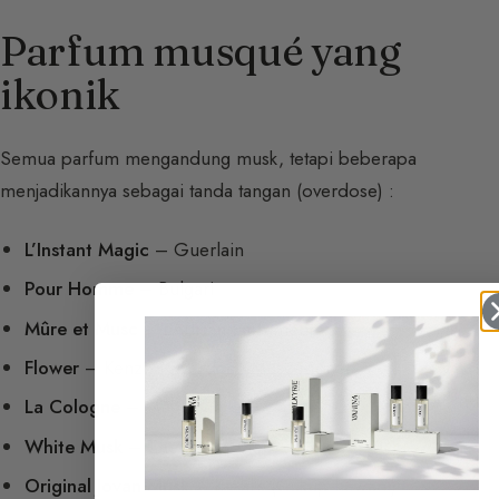
Parfum musqué yang
ikonik
Semua parfum mengandung musk, tetapi beberapa
menjadikannya sebagai tanda tangan (overdose) :
L’Instant Magic
– Guerlain
Pour Homme
– Bulgari
Mûre et Musc
– L’Artisan Parfumeur
Flower
– Kenzo (Overdose Muscenone)
La Cologne
– Mugler
White Musk
– The Body Shop
Original Jovan Musk
– Kiehl’s (Cukup hewani)