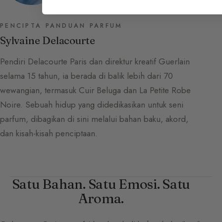
PENCIPTA PANDUAN PARFUM
Sylvaine Delacourte
Pendiri Delacourte Paris dan direktur kreatif Guerlain
selama 15 tahun, ia berada di balik lebih dari 70
wewangian, termasuk Cuir Beluga dan La Petite Robe
Noire. Sebuah hidup yang didedikasikan untuk seni
parfum, dibagikan di sini melalui bahan baku, akord,
dan kisah-kisah penciptaan.
Satu Bahan. Satu Emosi. Satu
Aroma.