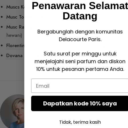
Penawaran Selama
Muscs Koublaï Khan
– Serge Lutens (Nada bulu)
Datang
Musc Tonkin
– Parfum d’Empire (Hewani)
Musc Ravageur
– Frédéric Malle (Yang paling
Bergabunglah dengan komunitas
hewani)
Delacourte Paris.
Florentina
– Delacourte Paris (Musk bertepung)
Satu surat per minggu untuk
Dovana
– Delacourte Paris (Musk bersih)
menjelajahi seni parfum dan diskon
10% untuk pesanan pertama Anda.
Email
Dapatkan kode 10% saya
Tidak, terima kasih