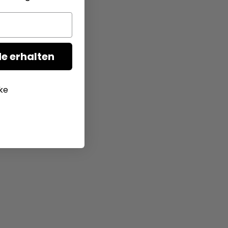
e erhalten
ke