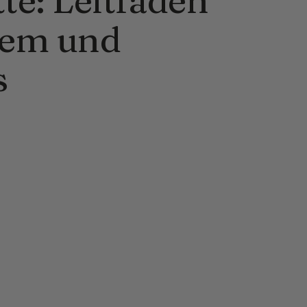
rem und
s