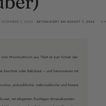
uber)
·
DEZEMBER 5, 2025
· AKTUALISIERT AM
AUGUST 7, 2026
· 3 M
s vom Moschushirsch aus Tibet ist zum Schutz der
e Kaschmir oder Babyhaut – und harmonieren mit
moschus, polyzyklische, makrozyklische und lineare
skusart, mit eleganten fruchtigen Birnenakzenten.