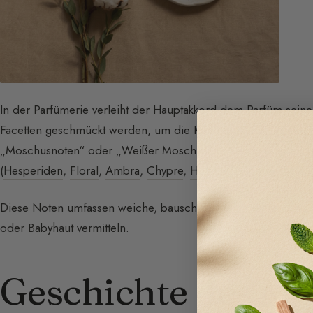
In der Parfümerie verleiht der Hauptakkord dem Parfüm seine
Facetten geschmückt werden, um die Komposition komplexer 
„Moschusnoten“ oder „Weißer Moschus“ genannt, kann mit al
(
Hesperiden
,
Floral
,
Ambra
,
Chypre
,
Holzig
,
Fougère
).
Diese Noten umfassen weiche, bauschige, sehr haltbare und 
oder Babyhaut vermitteln.
Geschichte des M