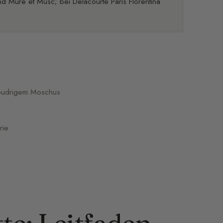
d Mûre et Musc; bei Delacourte Paris Florentina
 pudrigem Moschus
rie
te: Leitfaden