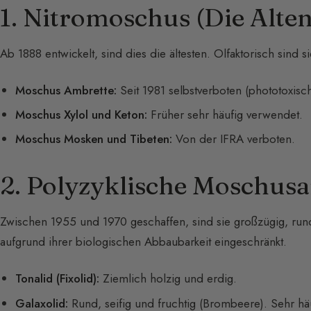
1. Nitromoschus (Die Alten
Ab 1888 entwickelt, sind dies die ältesten. Olfaktorisch sind s
Moschus Ambrette:
Seit 1981 selbstverboten (phototoxisch
Moschus Xylol und Keton:
Früher sehr häufig verwendet.
Moschus Mosken und Tibeten:
Von der IFRA verboten.
2. Polyzyklische Moschusa
Zwischen 1955 und 1970 geschaffen, sind sie großzügig, rund
aufgrund ihrer biologischen Abbaubarkeit eingeschränkt.
Tonalid (Fixolid):
Ziemlich holzig und erdig.
Galaxolid:
Rund, seifig und fruchtig (Brombeere). Sehr häu