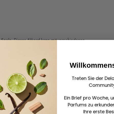
 Seele. Dieser Akkord kann mit verschiedenen
zu gestalten. Die Moschus-Facette, auch
len olfaktorischen Familien harmonieren
Willkommen
behagliche Düfte, die ein Gefühl von Kaschmir
Treten Sie der Del
Community
Ein Brief pro Woche, 
oschus: Vom
Parfums zu erkunden
Ihre erste Bes