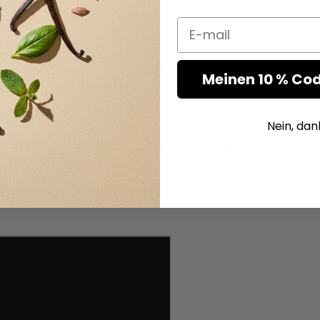
Email
erenden und aphrodisierenden Wirkung verwendet.
Meinen 10 % Cod
r vom Moschushirsch aus Tibet (Tonkin-Moschus)
zum Schutz der Tiere verboten.
Nein, dan
 unendliche Vielfalt an synthetischem
weißem
hes, süchtig machendes und umhüllendes Fixiermittel
nosmisch (unempfindlich) gegenüber bestimmten