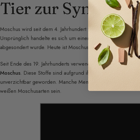
Tier zur Synthese
Moschus wird seit dem 4. Jahrhundert wegen seiner stimuli
Ursprünglich handelte es sich um einen tierischen Stoff, de
abgesondert wurde. Heute ist Moschus tierischen Ursprungs 
Seit Ende des 19. Jahrhunderts verwendet die Parfümerie eine
Moschus
. Diese Stoffe sind aufgrund ihrer Kraft als sinnlic
unverzichtbar geworden. Manche Menschen können jedoch a
weißen Moschusarten sein.