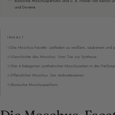
Ikonische Moschusparfüms sind u. a. Flower von Kenzo un
und Dovana.
INHALT
Die Moschus-Facette: Leitfaden zu weißem, sauberem und
Geschichte des Moschus: Vom Tier zur Synthese
Die 4 Kategorien synthetischer Moschusarten in der Parfüme
Pflanzlicher Moschus: Der Ambrettesamen
Ikonische Moschusparfüms
Die Moschus-Facet