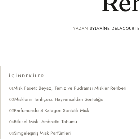
Re
YAZAN
SYLVAINE DELACOURT
İÇINDEKILER
Misk Faseti: Beyaz, Temiz ve Pudramsı Miskler Rehberi
Misklerin Tarihçesi: Hayvansaldan Sentetiğe
Parfümeride 4 Kategori Sentetik Misk
Bitkisel Misk: Ambrette Tohumu
Simgeleşmiş Misk Parfümleri