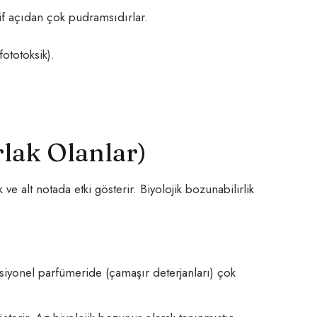
ktif açıdan çok pudramsıdırlar.
ototoksik).
rlak Olanlar)
e alt notada etki gösterir. Biyolojik bozunabilirlik
siyonel parfümeride (çamaşır deterjanları) çok