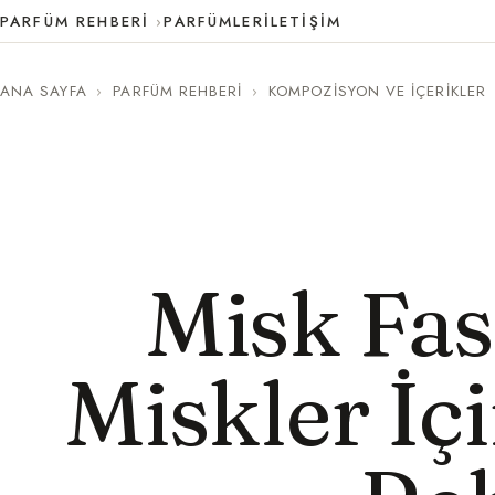
PARFÜM REHBERI
PARFÜMLER
İLETIŞIM
ANA SAYFA
›
PARFÜM REHBERI
›
KOMPOZISYON VE İÇERIKLER
Misk Fas
Miskler İç