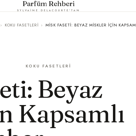
Parfüm Rehberi
SYLVAINE DELACOURTE'TAN
›
KOKU FASETLERI
›
MISK FASETI: BEYAZ MISKLER İÇIN KAPSAM
KOKU FASETLERI
eti: Beyaz
in Kapsamlı