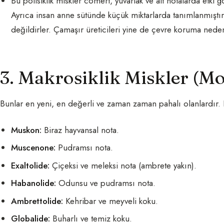
Bu polisiklik miskler cömert, yuvarlak ve alt notalarda etki g
Ayrıca insan anne sütünde küçük miktarlarda tanımlanmıştı
değildirler. Çamaşır üreticileri yine de çevre koruma nedeni
3. Makrosiklik Miskler (M
Bunlar en yeni, en değerli ve zaman zaman pahalı olanlardır. B
Muskon:
Biraz hayvansal nota.
Muscenone:
Pudramsı nota.
Exaltolide:
Çiçeksi ve meleksi nota (ambrete yakın).
Habanolide:
Odunsu ve pudramsı nota.
Ambrettolide:
Kehribar ve meyveli koku.
Globalide:
Buharlı ve temiz koku.