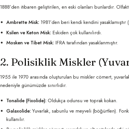
1888’den itibaren geliştirilen, en eski olanları bunlardır. Olfa
Ambrette Misk:
1981’den beri kendi kendini yasaklamıştır (f
Ksilen ve Keton Misk:
Eskiden çok kullanılırdı.
Mosken ve Tibet Misk:
IFRA tarafından yasaklanmıştır.
2. Polisiklik Miskler (Yuva
1955 ile 1970 arasında oluşturulan bu miskler cömert, yuvarlak v
nedeniyle günümüzde sınırlıdır.
Tonalide (Fixolide):
Oldukça odunsu ve toprak kokan.
Galaxolide:
Yuvarlak, sabunlu ve meyveli (böğürtlen). Fonk
kullanılır.