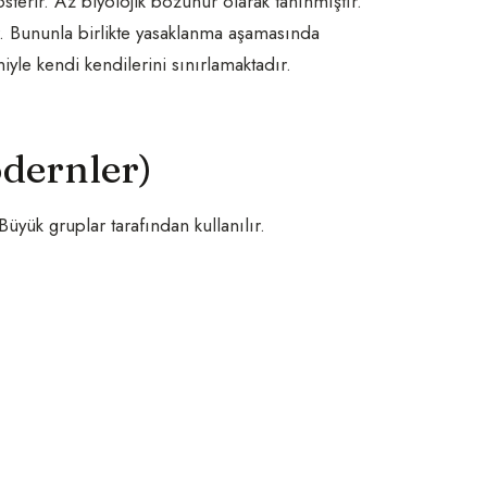
österir. Az biyolojik bozunur olarak tanınmıştır.
r. Bununla birlikte yasaklanma aşamasında
yle kendi kendilerini sınırlamaktadır.
odernler)
üyük gruplar tarafından kullanılır.