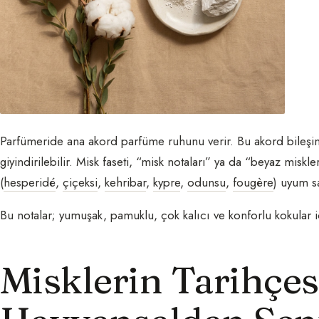
Parfümeride ana akord parfüme ruhunu verir. Bu akord bileşimi 
giyindirilebilir. Misk faseti, “misk notaları” ya da “beyaz miskler
(
hesperidé
,
çiçeksi
,
kehribar
,
kypre
,
odunsu
,
fougère
) uyum sa
Bu notalar; yumuşak, pamuklu, çok kalıcı ve konforlu kokular iç
Misklerin Tarihçes