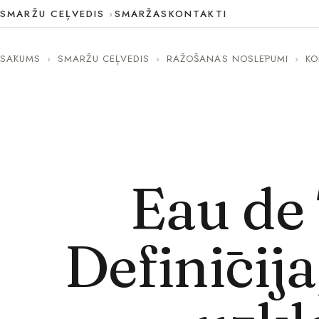
SMARŽU CEĻVEDIS
SMARŽAS
KONTAKTI
SĀKUMS
›
SMARŽU CEĻVEDIS
›
RAŽOŠANAS NOSLĒPUMI
›
KO
Eau de 
Definīcija