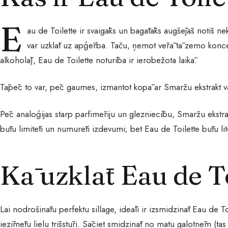
E
au de Toilette ir svaigāks un bagātāks augšējās notīs n
var uzklāt uz apģērba. Taču, ņemot vērā tā zemo konce
alkoholā), Eau de Toilette noturība ir ierobežota laikā.
Tāpēc to var, pēc gaumes, izmantot kopā ar Smaržu ekstrakt 
Pēc analoģijas starp parfimēriju un glezniecību, Smaržu ekstra
būtu limitēti un numurēti izdevumi; bet Eau de Toilette būtu lit
Kā uzklāt Eau de T
Lai nodrošinātu perfektu sillage, ideāli ir izsmidzināt Eau de 
iezīmētu lielu trīsstūri. Sāciet smidzināt no matu galotnēm (ta