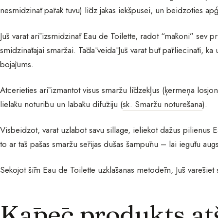
nesmidzināt pārāk tuvu) līdz jakas iekšpusei, un beidzoties a
Jūs varat arī izsmidzināt Eau de Toilette, radot “mākoni” sev 
smidzinātajai smaržai. Tādā veidā Jūs varat būt pārliecināti, ka
bojājums.
Atcerieties arī izmantot visus smaržu līdzekļus (ķermeņa losjon
lielāku noturību un labāku difūziju (
sk. Smaržu noturēšana
).
Visbeidzot, varat uzlabot savu sillage, ieliekot dažus pilienus 
to ar tās pašas smaržu sērijas dušas šampūnu – lai iegūtu augs
Sekojot šīm Eau de Toilette uzklāšanas metodēm, Jūs varēsiet s
Kāpēc produkts atš