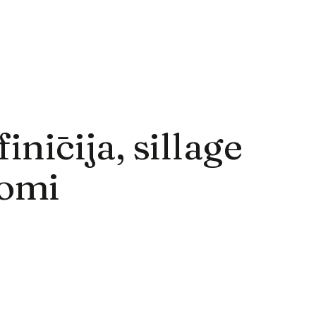
inīcija, sillage
domi