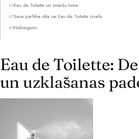
Eau de Toilette un smaržu loma
Sava parfīma stila vai Eau de Toilette izvēle
Nobeigums
Eau de Toilette: Def
un uzklāšanas pa