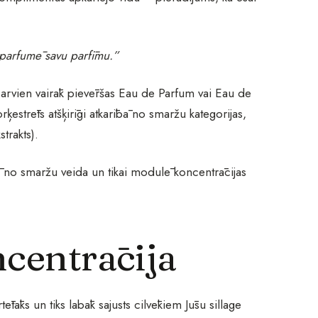
 parfumē savu parfīmu.”
a arvien vairāk pievēršas Eau de Parfum vai Eau de
orķestrēts atšķirīgi atkarībā no smaržu kategorijas,
trakts).
ā no smaržu veida un tikai modulē koncentrācijas
ncentrācija
tāks un tiks labāk sajusts cilvēkiem Jūsu sillage