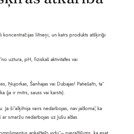
koncentrācijas līmeņi, un katrs produkts atšķirīgi
o uztura, pH, fiziskās aktivitātes vai
es, Ņujorkas, Šanhajas vai Dubajas! Patiešām, tā
 (ja ir mitrs, sauss vai karsts).
u. Ja šī alķīmija vairs nedarbojas, nav jādomā, ka
ās ar smaržu nedarbojas uz Jūsu ādas.
komplimentus apkārtējo vidū – pierādījums, ka esat