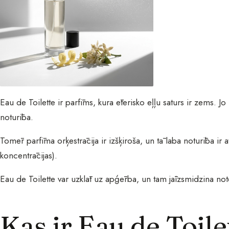
Eau de Toilette ir parfīms, kura ēterisko eļļu saturs ir zems. Jo 
noturība.
Tomēr parfīma orķestrācija ir izšķiroša, un tā laba noturība ir a
koncentrācijas).
Eau de Toilette var uzklāt uz apģērba, un tam jāizsmidzina note
Kas ir Eau de Toile