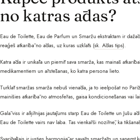
no katras ādas?
Eau de Toilette, Eau de Parfum un Smaržu ekstraktam ir dažādi 
reaģēs atkarībā no ādas, uz kuras uzklāts (
sk. Ādas tips
).
Katra āda ir unikāla un piemīt sava smarža, kas mainās atkarībā n
medikamentiem un ārstēšanas, ko katra persona lieto.
Turklāt smaržas smarža nebūs vienāda, ja to ieelpošat no Parīz
mainīsies atkarībā no atmosfēras, gaisa kondicionēšanas vai laika
Galā viss ir alķīmijas jautājums starp Eau de Toilette un Jūsu ād
Eau de Toilette vairs nav laba. Tas vienkārši nozīmē, ka tikšan
Svarīgākais ir justies harmonijā ar savām smaržām un saņemt 