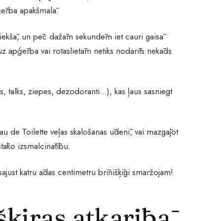
pģērba apakšmalā.
priekšā, un pēc dažām sekundēm iet cauri gaisā
 uz apģērba vai rotaslietām netiks nodarīts nekāds
s, talks, ziepes, dezodoranti…), kas ļaus sasniegt
Eau de Toilette veļas skalošanas ūdenī, vai mazgājot
tāko izsmalcinātību.
ajust katru ādas centimetru brīnišķīgi smaržojam!
ķiras atkarībā