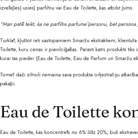
izvēlējies(-usies) parfīmu vai Eau de Toilette, kas atbilst Jums.
“Man patīk teikt, ka ne parfīms parfumē personu, bet persona
Turklāt, kļūstot reti sastopamiem Smaržu ekstraktiem, klientūr
Toilette, kuru cenas ir pievilcīgākas. Parasti katrs produkts tiks 
kurai tas pieder (Eau de Toilette, Eau de Parfum un Smaržu eks
Tomēr daži zīmoli nemaina sava produkta orķestrāciju atkarīb
pakāpi.
Eau de Toilette ko
Eau de Toilette, kas koncentrēts no 6% līdz 20%, būs ekstravertē