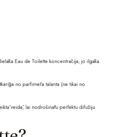
lielāka Eau de Toilette koncentrācija, jo ilgāka
tkarīga no parfimēra talanta (ne tikai no
iktā veidā, lai nodrošinātu perfektu difūziju.
tte?