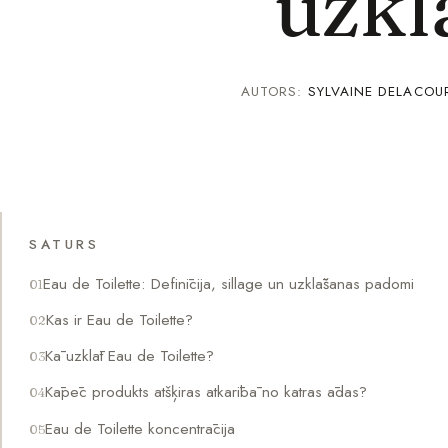
uzkl
AUTORS:
SYLVAINE DELACOU
SATURS
Eau de Toilette: Definīcija, sillage un uzklāšanas padomi
Kas ir Eau de Toilette?
Kā uzklāt Eau de Toilette?
Kāpēc produkts atšķiras atkarībā no katras ādas?
Eau de Toilette koncentrācija