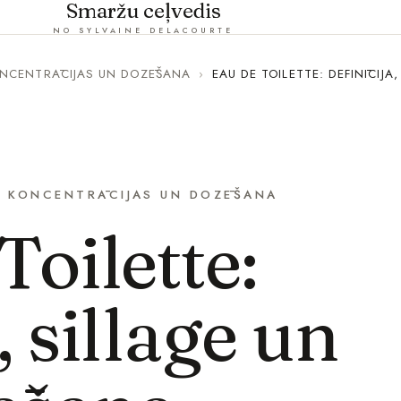
Smaržu ceļvedis
NO SYLVAINE DELACOURTE
NCENTRĀCIJAS UN DOZĒŠANA
›
EAU DE TOILETTE: DEFINĪCIJ
KONCENTRĀCIJAS UN DOZĒŠANA
Toilette:
, sillage un