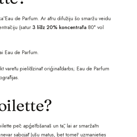
ekā Eau de Parfum. Ar ātru difūziju šo smaržu veidu
ntrāciju (satur
3 līdz 20% koncentrāta
80° vol
vai Eau de Parfum.
kt varētu pielīdzināt oriģināldarbs; Eau de Parfum
ogrāfijas.
oilette?
Toilette pēc apģērbšanās un tā, lai ar smaržām
s nevar sabojāt Jūsu matus, bet tomēr uzmanieties