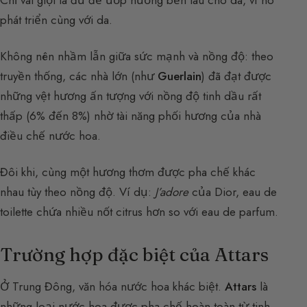
Chỉ vài giọt là đủ để ướp hương bền lâu cho da, vì nó
phát triển cùng với da.
Không nên nhầm lẫn giữa sức mạnh và nồng độ: theo
truyền thống, các nhà lớn (như
Guerlain
) đã đạt được
những vệt hương ấn tượng với nồng độ tinh dầu rất
thấp (6% đến 8%) nhờ tài năng phối hương của nhà
điều chế nước hoa.
Đôi khi, cùng một hương thơm được pha chế khác
nhau tùy theo nồng độ. Ví dụ:
J’adore
của Dior, eau de
toilette chứa nhiều nốt citrus hơn so với eau de parfum.
Trường hợp đặc biệt của Attars
Ở Trung Đông, văn hóa nước hoa khác biệt.
Attars
là
những loại nước hoa được pha chế hoàn toàn từ tinh