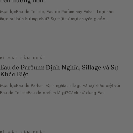
bền hương hơn?
Mục lụcEau de Toilette, Eau de Parfum hay Extrait: Loại nào
thực sự bền hương nhất? Sự thật từ một chuyên giaẢo…
BÍ MẬT SẢN XUẤT
Eau de Parfum: Định Nghĩa, Sillage và Sự
Khác Biệt
Mục lụcEau de Parfum: Định nghĩa, sillage và sự khác biệt với
Eau de ToiletteEau de parfum là gì?Cách sử dụng Eau…
BÍ MẬT SẢN XUẤT