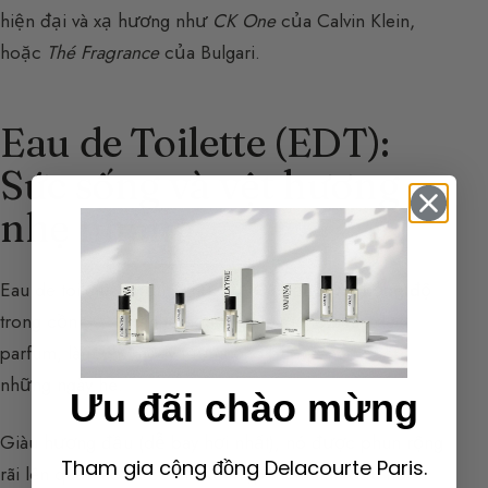
hiện đại và xạ hương như
CK One
của Calvin Klein,
hoặc
Thé Fragrance
của Bulgari.
Eau de Toilette (EDT):
Sức sống và vệt hương
nhẹ nhàng
Eau de toilette thường chứa từ
3% đến 20% nồng độ
trong cồn 80°. Nó nhẹ hơn và bay hơi hơn eau de
parfum, làm cho nó lý tưởng cho buổi sáng hoặc
những ngày hè.
Ưu đãi chào mừng
Giàu
hương đầu
(dễ bay hơi nhất), nó được phun rộng
Tham gia cộng đồng Delacourte Paris.
rãi lên quần áo và có thể kết hợp thêm
tinh dầu nước