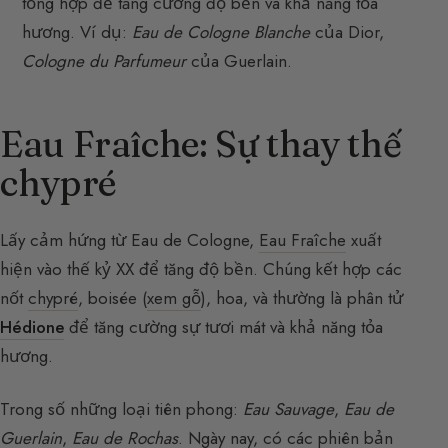
tổng hợp để tăng cường độ bền và khả năng tỏa
hương. Ví dụ:
Eau de Cologne Blanche
của Dior,
Cologne du Parfumeur
của Guerlain.
Eau Fraîche: Sự thay thế
chypré
Lấy cảm hứng từ Eau de Cologne,
Eau Fraîche
xuất
hiện vào thế kỷ XX để tăng độ bền. Chúng kết hợp các
nốt
chypré
, boisée (
xem gỗ
), hoa, và thường là phân tử
Hédione
để tăng cường sự tươi mát và khả năng tỏa
hương.
Trong số những loại tiên phong:
Eau Sauvage
,
Eau de
Guerlain
,
Eau de Rochas
. Ngày nay, có các phiên bản