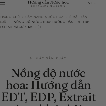
Hướng dẫn Nước hoa
VI
BỞI SYLVAINE DELACOURTE
TRANG CHỦ
›
CẨM NANG NƯỚC HOA
›
BÍ MẬT SẢN
XUẤT
›
NỒNG ĐỘ NƯỚC HOA: HƯỚNG DẪN EDT, EDP,
EXTRAIT VÀ SỰ KHÁC BIỆT
BÍ MẬT SẢN XUẤT
Nồng độ nước
hoa: Hướng dẫn
EDT, EDP, Extrait