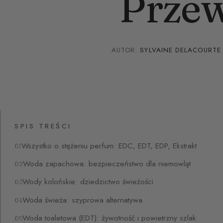
Prze
AUTOR:
SYLVAINE DELACOURTE
SPIS TREŚCI
Wszystko o stężeniu perfum: EDC, EDT, EDP, Ekstrakt
Woda zapachowa: bezpieczeństwo dla niemowląt
Wody kolońskie: dziedzictwo świeżości
Woda świeża: szyprowa alternatywa
Woda toaletowa (EDT): żywotność i powietrzny szlak