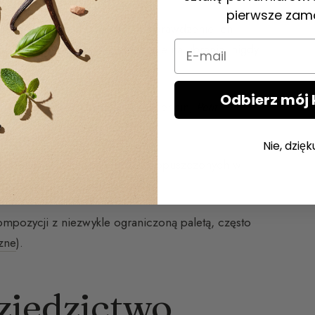
pierwsze zam
ermatologicznie. Zaleca się sprawdzenie ich
Email
ty
. Należy je aplikować wyłącznie na ubrania, nigdy
Odbierz mój 
point
,
Tartine et Chocolat
od Guerlain,
Petit
Nie, dzięk
kładników naturalnych jest dziś dopuszczonych w
owotnych.
ompozycji z niezwykle ograniczoną paletą, często
czne
).
ziedzictwo