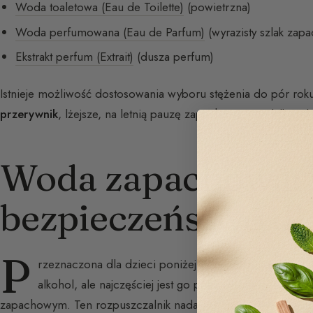
Woda toaletowa (Eau de Toilette)
(powietrzna)
Woda perfumowana (Eau de Parfum)
(wyrazisty szlak zap
Ekstrakt perfum (Extrait)
(dusza perfum)
Istnieje możliwość dostosowania wyboru stężenia do pór roku
przerywnik
, lżejsze, na letnią pauzę zapachową. Oto kilka 
Woda zapachowa:
bezpieczeństwo dl
P
rzeznaczona dla dzieci poniżej 3 lat, woda zapachow
alkohol, ale najczęściej jest go pozbawiona — zastą
zapachowym. Ten rozpuszczalnik nadaje w dotyku lekko kosmet