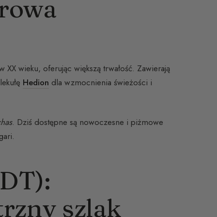
prowa
 w XX wieku, oferując większą trwałość. Zawierają
olekułę
Hedion
dla wzmocnienia świeżości i
chas
. Dziś dostępne są nowoczesne i piżmowe
ari.
DT):
trzny szlak