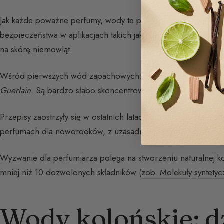
Jak każde poważne perfumy, wody te powinny być testowane d
bezpieczeństwa w aplikacjach takich jak
Yuka
lub
Clean Beau
na skórę niemowląt.
Wśród pierwszych wód zapachowych:
Baby Dior
(1970),
Bon
Guerlain
. Są bardzo słabo skoncentrowane: od 4% do 10%.
Przepisy zaostrzyły się w ostatnich latach: bardzo niewiele s
perfumach dla noworodków, z uzasadnionych powodów zdr
Wyzwanie dla perfumiarza polega na stworzeniu naturalnej k
mniej niż 10 dozwolonych składników (
zob. Molekuły syntety
Wody kolońskie: d