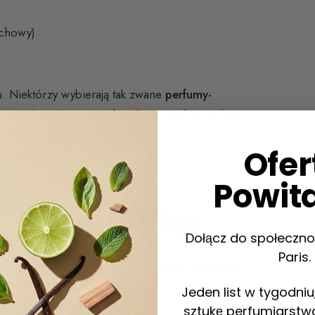
achowy)
. Niektórzy wybierają tak zwane
perfumy-
rekomendacji dotyczących wyboru
perfum na lato
.
Ofer
Powit
a niemowląt
Dołącz do społeczno
Paris.
a jest bardzo lekką kompozycją. Może zawierać
piony rozpuszczalnikiem zmieszanym z koncentratem
Jeden list w tygodni
yczną i lepką teksturę.
sztukę perfumiarstwa 