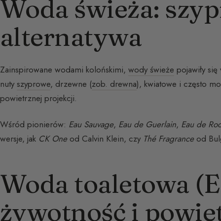
Woda świeża: szy
alternatywa
Zainspirowane wodami kolońskimi,
wody świeże
pojawiły się
nuty
szyprowe
, drzewne (
zob. drewna
), kwiatowe i często m
powietrznej projekcji.
Wśród pionierów:
Eau Sauvage
,
Eau de Guerlain
,
Eau de Ro
wersje, jak
CK One
od Calvin Klein, czy
Thé Fragrance
od Bulg
Woda toaletowa (E
żywotność i powie