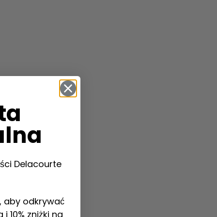
ta
alna
ści Delacourte
u, aby odkrywać
i 10% zniżki na