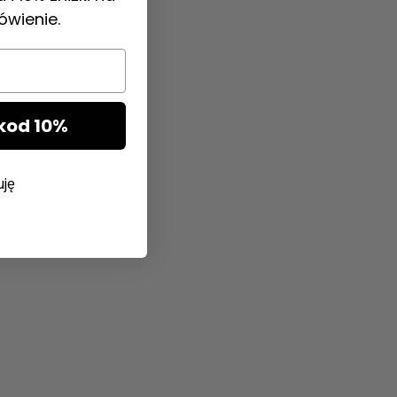
ówienie.
kod 10%
uję