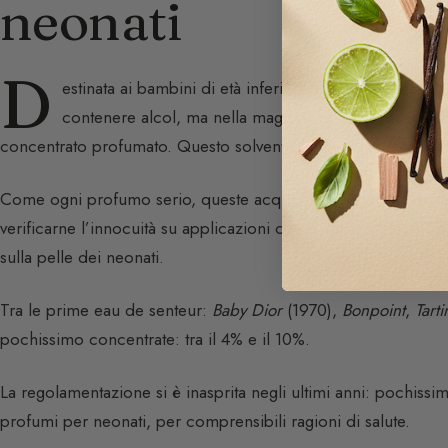
neonati
D
estinata ai bambini di età inferiore ai 3 anni, l’eau 
contenere alcol, ma nella maggior parte dei casi ne è 
concentrato profumato. Questo solvente conferisce una textu
Come ogni profumo serio, queste acque devono essere testa
verificarne l’innocuità su applicazioni come
Yuka
o
Clean Be
sulla pelle dei neonati.
Tra le prime eau de senteur:
Baby Dior
(1970),
Bonpoint
,
Tart
pochissimo concentrate: tra il 4% e il 10%.
La regolamentazione si è inasprita negli ultimi anni: pochissimi
profumi per neonati, per comprensibili ragioni di salute.