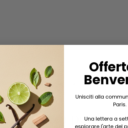
Offert
Benve
 stagioni. Alcuni adottano quello che viene
olfattiva estiva. Ecco alcune raccomandazioni per
Unisciti alla commun
Paris.
 sicurezza per i
Una lettera a se
esplorare l'arte del 