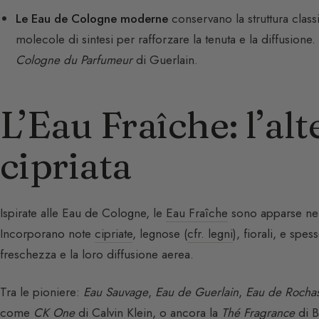
Le Eau de Cologne moderne
conservano la struttura class
molecole di sintesi per rafforzare la tenuta e la diffusion
Cologne du Parfumeur
di Guerlain.
L’Eau Fraîche: l’al
cipriata
Ispirate alle Eau de Cologne, le
Eau Fraîche
sono apparse nel
Incorporano note
cipriate
, legnose (
cfr. legni
), fiorali, e spe
freschezza e la loro diffusione aerea.
Tra le pioniere:
Eau Sauvage
,
Eau de Guerlain
,
Eau de Rocha
come
CK One
di Calvin Klein, o ancora la
Thé Fragrance
di B