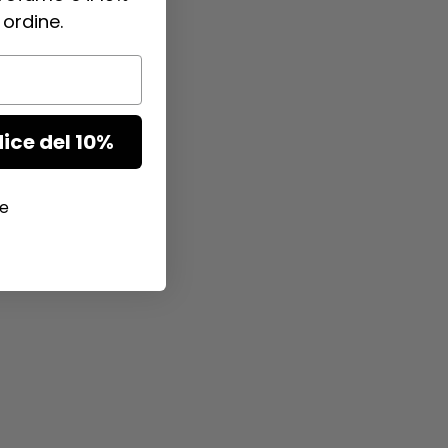
 ordine.
dice del 10%
ie