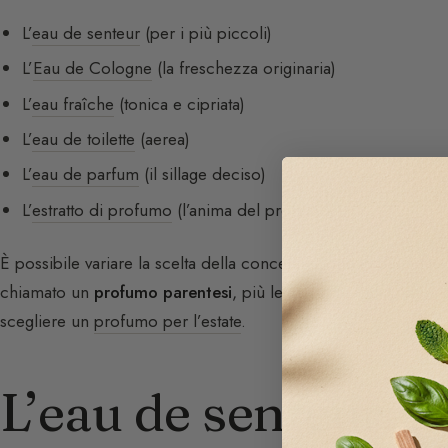
L’
eau de senteur
(per i più piccoli)
L’
Eau de Cologne
(la freschezza originaria)
L’
eau fraîche
(tonica e cipriata)
L’
eau de toilette
(aerea)
L’
eau de parfum
(il sillage deciso)
L’
estratto di profumo
(l’anima del profumo)
È possibile variare la scelta della concentrazione in base alle
chiamato un
profumo parentesi
, più leggero, per una pausa 
scegliere un
profumo per l’estate
.
L’eau de senteur: la