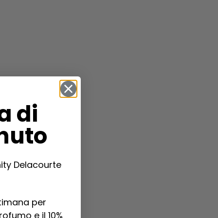
a di
nuto
ity Delacourte
ttimana per
profumo e il 10%