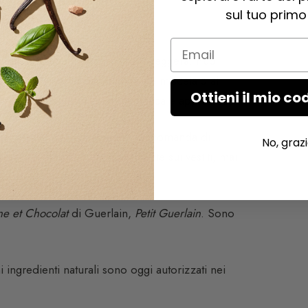
sul tuo primo
Email
de senteur è una fragranza molto leggera. Può
priva, sostituito da un solvente miscelato al
Ottieni il mio co
re talvolta leggermente cosmetica e appiccicosa.
te dermatologicamente. Si raccomanda di
No, graz
auty
. Le vaporizzi esclusivamente sui vestiti, mai
ine et Chocolat
di Guerlain,
Petit Guerlain
. Sono
 ingredienti naturali sono oggi autorizzati nei