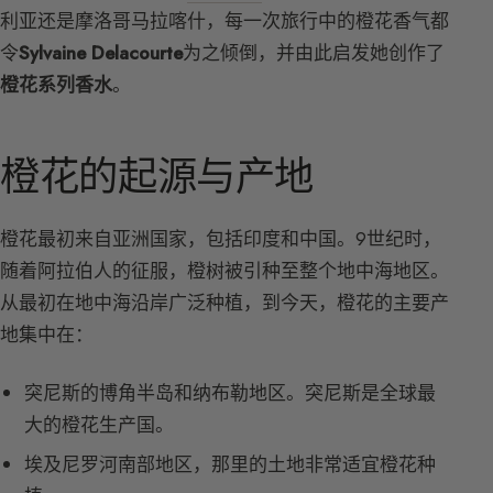
利亚还是摩洛哥马拉喀什，每一次旅行中的橙花香气都
令
Sylvaine Delacourte
为之倾倒，并由此启发她创作了
橙花系列香水
。
橙花的起源与产地
橙花最初来自亚洲国家，包括印度和中国。9世纪时，
随着阿拉伯人的征服，橙树被引种至整个地中海地区。
从最初在地中海沿岸广泛种植，到今天，橙花的主要产
地集中在：
突尼斯的博角半岛和纳布勒地区。突尼斯是全球最
大的橙花生产国。
埃及尼罗河南部地区，那里的土地非常适宜橙花种