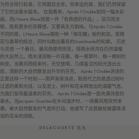
为符合现行标准，它将面目全非。但幸运的是，我们仍然保留
了它的淡香水版本。 在我看来，Après l’Ondée如同一幅水彩
画，而L’Heure Bleue则是一件「有质感的作品」，深沉而浓
郁，既有更多的苔藓感，又更具东方韵味。与Après l’Ondée
不同的是，L’Heure Bleue拥有一种「棉花糖」般的和弦，是橙
花与香草的结合，同时勾勒出著名的Guerlinade的轮廓。 历史
与灵感 一个春日，暴风雨骤然而至，将雨水倾泻在仍然温暖
的大自然上。雨水浸润每一片花瓣、每一根草叶、每一棵树的
树皮。当暴风雨结束时，天空放晴，几缕羞涩的阳光透出云
层，清新的大自然散发出升华的芬芳。 Après l’Ondée讲述的
正是这样一个时刻——雨声渐渐消退，取而代之的是透过树叶
过滤的柔和光线，以及泥土、树叶和花朵释放出的温暖气息，
为我们呈现最温柔的芬芳。 Après l’Ondée是一款充满诗意的
香水。当Jacques Guerlain在乡间漫步时，一场暴风雨突然来
袭。被大自然散发的气息所打动，他谱写了这首献给被露珠浸
润的花朵的颂歌。…
DELACOURTE 信札