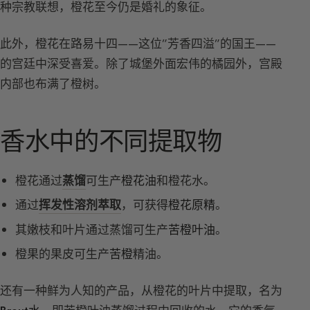
种宗教联想，橙花至今仍是婚礼的象征。
此外，橙花在路易十四——这位”芳香四溢”的国王——
的宫廷中深受喜爱。除了城堡外面宏伟的橘园外，宫殿
内部也布满了橙树。
香水中的不同提取物
橙花通过
蒸馏
可生产
橙花油
和橙花水。
通过
挥发性溶剂萃取
，可获得
橙花原精
。
其嫩枝和叶片通过蒸馏可生产
苦橙叶油
。
橙果的果皮可生产
苦橙
精油。
还有一种鲜为人知的产品，从橙花的叶片中提取，名为