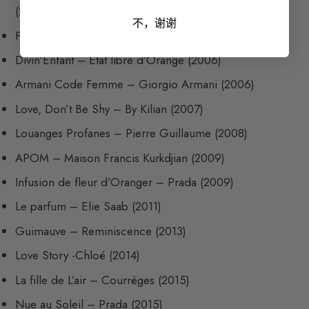
(2005)
不，谢谢
Fleur d’Oranger 27 – Le Labo (2006)
Divin’Enfant – Etat libre d’Orange (2006)
Armani Code Femme – Giorgio Armani (2006)
Love, Don’t Be Shy – By Kilian (2007)
Louanges Profanes – Pierre Guillaume (2008)
APOM – Maison Francis Kurkdjian (2009)
Infusion de fleur d’Oranger – Prada (2009)
Le parfum – Elie Saab (2011)
Guimauve – Reminiscence (2013)
Love Story -Chloé (2014)
La fille de L’air – Courrèges (2015)
Nue au Soleil – Prada (2015)