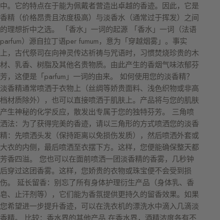
中。它的特点在于能为佩戴者营造出卓越的香迹。因此，它是
香精（价格昂贵且浓度极高）与淡香水（通常过于挥发）之间
的理想折中之选。 「香水」一词的起源 「香水」一词（法语
parfum）源自拉丁语per fumum，意为「穿越烟雾」。事实
上，古代祭司在向神灵传达祈祷与咒语时，习惯焚烧珍贵的木
材、乳香、树脂及其他名贵物质。由此产生的香烟气味浓郁芬
芳，这便是「parfum」一词的由来。 如何使用您的淡香精？
淡香精通常喷洒于衣物上（丝绸等娇贵面料、浅色织物或非高
档材质除外），也可以直接喷洒于肌肤上。产品将与您的肌肤
产生神秘的化学反应，散发出专属于您的独特芬芳。 三角喷
洒法：为了获得完美的香迹，请以三角形的方式喷洒您的淡香
精：先喷洒头发（保持距离以免损伤发质），然后喷洒外套或
大衣的内侧，最后喷洒至衣摆下方。这样，您便能确保整天都
芳香四溢。 您也可以在面前喷洒一团淡香精的香雾，几秒钟
后穿过这团香雾。这样，您娇贵的衣物或珠宝便不会受到损
伤。 延长留香：别忘了所有身体护理衍生产品（身体乳、香
皂、止汗剂等），它们能为香氛提供更持久的留香效果。如果
您希望进一步提升香迹，可以在洗衣机的漂洗水中滴入几滴淡
香精。 比较：香水界的其他产品 在香水界，酒精浓度各有不