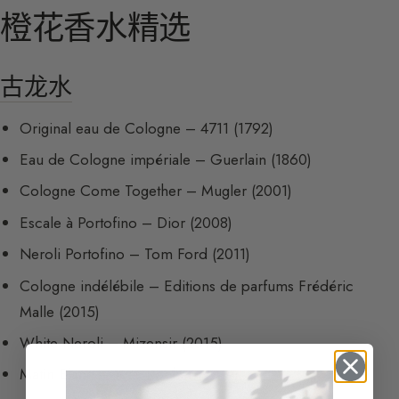
橙花香水精选
古龙水
Original eau de Cologne – 4711 (1792)
Eau de Cologne impériale – Guerlain (1860)
Cologne Come Together – Mugler (2001)
Escale à Portofino – Dior (2008)
Neroli Portofino – Tom Ford (2011)
Cologne indélébile – Editions de parfums Frédéric
Malle (2015)
White Neroli – Mizensir (2015)
Matin Blanc – Yves Rocher (2019)