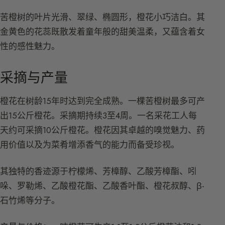
苦橙树的叶片光滑、翠绿、椭圆形，橙花小巧洁白。其
金黄色的花蕊既散发着童年般的甜美温柔，又蕴含着女
性的感性魅力。
采摘与产量
橙花在树龄15年时达到完全成熟。一棵苦橙树最多可产
出15公斤橙花。采摘期持续3至4周。一名采花工人每
天约可采摘10公斤橙花。橙花因其卓越的嗅觉魅力、药
用价值以及为菜肴增添香气的能力而备受珍视。
其独特的香迹源于柠檬烯、芳樟醇、乙酸芳樟酯、吲
哚、罗勒烯、乙酸橙花酯、乙酸香叶酯、橙花叔醇、β-
石竹烯等分子。