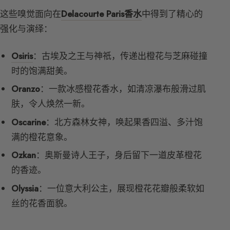
这些嗅觉面向在
Delacourte Paris香水
中得到了精心的
强化与演绎：
Osiris
：古埃及之王与神祇，传递出橙花与芝麻碰撞
时的饱满甜美。
Oranzo
：一款冰感橙花香水，如清凉瀑布般滑过肌
肤，令人焕然一新。
Oscarine
：北方森林女神，唤起果香四溢、多汁饱
满的橙花意象。
Ozkan
：奥斯曼诗人王子，身后留下一道皮革橙花
的香迹。
Olyssia
：一位意大利公主，展现橙花花瓣般柔软如
丝的花香面貌。