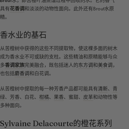
Brout水
，即苦橙叶油蒸馏过程中回收的水。它的香气
具有
花香调
和淡淡的动物性面向。此外还有Brout水原
精。
香水业的基石
从苦橙树中获得的这些不同提取物，使这棵多面的树木
成为香水业不可或缺的支柱。这些精油和原精能够与众
多
香调家族
完美融合，既包括迷人的
东方调
和
美食调
，
也包括
麝香调
和白花调。
从苦橙树中提取的每一种芳香产品都可能具有
清新
、
青
绿
、
芳香
、白花、
柑橘
、
果香
、蜜甜、
皮革
和动物性等
多种面向。
Sylvaine Delacourte的橙花系列