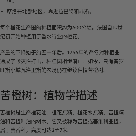
植。
摩洛哥北部地区，靠近拉巴特和非斯。
每个橙花生产国的种植面积约为600公顷。法国自19世
纪初开始种植用于香水行业的橙花。
产量的下降始于约五十年后。1956年的严冬对种植业
造成了毁灭性打击，种植园相继消亡。如今，只有普罗
旺斯小城瓦洛里斯的农场仍在继续种植苦橙树。
苦橙树：植物学描述
苦橙树是生产橙花油、橙花原精、橙花水原精、苦橙精
油和苦橙叶油的树木。它又被称为苦橙或塞维利亚橙，
属于芸香科，高度可达3至7米。