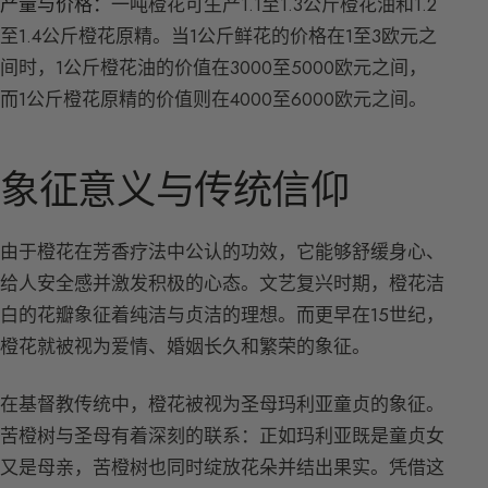
产量与价格：
一吨橙花可生产1.1至1.3公斤橙花油和1.2
至1.4公斤橙花原精。当1公斤鲜花的价格在1至3欧元之
间时，1公斤橙花油的价值在3000至5000欧元之间，
而1公斤橙花原精的价值则在4000至6000欧元之间。
象征意义与传统信仰
由于橙花在芳香疗法中公认的功效，它能够舒缓身心、
给人安全感并激发积极的心态。文艺复兴时期，橙花洁
白的花瓣象征着纯洁与贞洁的理想。而更早在15世纪，
橙花就被视为爱情、婚姻长久和繁荣的象征。
在基督教传统中，橙花被视为圣母玛利亚童贞的象征。
苦橙树与圣母有着深刻的联系：正如玛利亚既是童贞女
又是母亲，苦橙树也同时绽放花朵并结出果实。凭借这