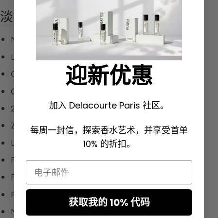
淡香精
Narcisse Noir – Caron (1911)
L’heure Bleue – Guerlain (1912)
迎新优惠
Giorgio – Giorgio Beverly Hills (1981)
Classique – Jean Paul Gaultier (1993)
加入 Delacourte Paris 社区。
24 Faubourg – Hermès (1995)
Zagara – Santa Maria Novella (1996)
每周一封信，探索香水艺术，并享受首单
La chasse aux papillons – l’Artisan Parfumeur (1999)
10% 的折扣。
Fleurs d’Oranger – Serge Lutens (2003)
Email
Fleur d’Oranger – Fragonard (2004)
Pure Poison – Dior (2004)
获取我的 10% 代码
Néroli Blanc Intense – Au pays de la fleur d’Oranger