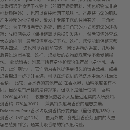
淡香精通常喷洒于衣物上（丝绸等娇贵面料、浅色织物或非高
档材质除外），也可以直接喷洒于肌肤上。产品将与您的肌肤
产生神秘的化学反应，散发出专属于您的独特芬芳。 三角喷
洒法：为了获得完美的香迹，请以三角形的方式喷洒您的淡香
精：先喷洒头发（保持距离以免损伤发质），然后喷洒外套或
大衣的内侧，最后喷洒至衣摆下方。这样，您便能确保整天都
芳香四溢。 您也可以在面前喷洒一团淡香精的香雾，几秒钟
后穿过这团香雾。这样，您娇贵的衣物或珠宝便不会受到损
伤。 延长留香：别忘了所有身体护理衍生产品（身体乳、香
皂、止汗剂等），它们能为香氛提供更持久的留香效果。如果
您希望进一步提升香迹，可以在洗衣机的漂洗水中滴入几滴淡
香精。 比较：香水界的其他产品 在香水界，酒精浓度各有不
同。虽然没有严格的法律规定，但以下是通行惯例： 香精
（20%至40%）：仅能被佩戴者本人及最近距离的人所感知。
淡香精（7%至30%）：兼具持久度与香迹的理想之选。
Delacourte Paris香水均以淡香精形式调配（最低浓度15%）。
淡香水（6%至20%）：更为外放，身处您香迹范围内的人更
容易感知到它；通常比淡香精的持久度稍逊。…