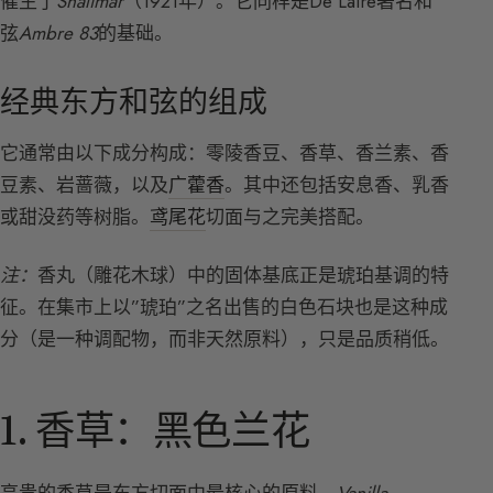
催生了
Shalimar
（1921年）。它同样是De Laire著名和
弦
Ambre 83
的基础。
经典东方和弦的组成
它通常由以下成分构成：零陵香豆、香草、香兰素、香
豆素、岩蔷薇，以及
广藿香
。其中还包括安息香、乳香
或甜没药等树脂。
鸢尾花
切面与之完美搭配。
注：
香丸（雕花木球）中的固体基底正是琥珀基调的特
征。在集市上以”琥珀”之名出售的白色石块也是这种成
分（是一种调配物，而非天然原料），只是品质稍低。
1. 香草：黑色兰花