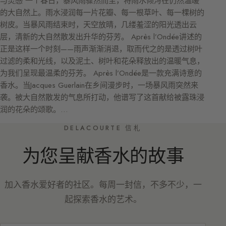
与灵感 一个春日，暴风雨骤然而至，将雨水倾泻在仍然温暖
的大自然上。雨水浸润每一片花瓣、每一根草叶、每一棵树的
树皮。当暴风雨结束时，天空放晴，几缕羞涩的阳光透出云
层，清新的大自然散发出升华的芬芳。 Après l’Ondée讲述的
正是这样一个时刻——雨声渐渐消退，取而代之的是透过树叶
过滤的柔和光线，以及泥土、树叶和花朵释放出的温暖气息，
为我们呈现最温柔的芬芳。 Après l’Ondée是一款充满诗意的
香水。当Jacques Guerlain在乡间漫步时，一场暴风雨突然来
袭。被大自然散发的气息所打动，他谱写了这首献给被露珠浸
润的花朵的颂歌。…
DELACOURTE 信札
为您呈献香水的故事
加入香水爱好者的社区。每周一封信，不多不少，一
起探索香水的艺术。