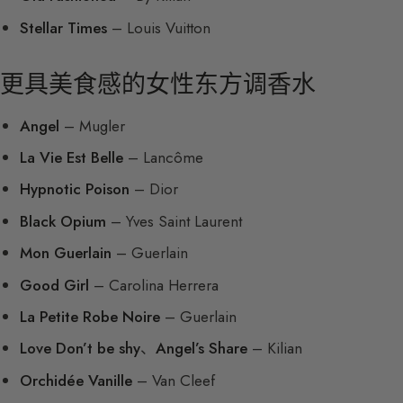
Stellar Times
– Louis Vuitton
更具美食感的女性东方调香水
Angel
– Mugler
La Vie Est Belle
– Lancôme
Hypnotic Poison
– Dior
Black Opium
– Yves Saint Laurent
Mon Guerlain
– Guerlain
Good Girl
– Carolina Herrera
La Petite Robe Noire
– Guerlain
Love Don’t be shy
、
Angel’s Share
– Kilian
Orchidée Vanille
– Van Cleef