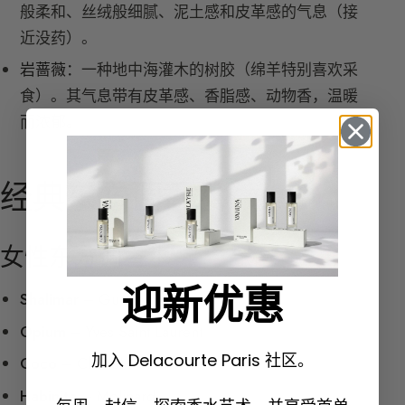
般柔和、丝绒般细腻、泥土感和皮革感的气息（接
近没药）。
岩蔷薇：
一种地中海灌木的树胶（绵羊特别喜欢采
食）。其气息带有皮革感、香脂感、动物香，温暖
而浓郁。
经典东方调香水
女性东方调香水
迎新优惠
Shalimar
– Guerlain
Opium
– Yves Saint Laurent
加入 Delacourte Paris 社区。
Coco
– Chanel
Habinita
– Molinard