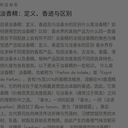
制造秘密
淡香精：定义、香迹与区别
目录淡香精：定义、香迹及与淡香水的区别什么是淡香精？如
何使用您的淡香精？比较：香水界的其他产品为什么同一款香
氛在不同肌肤上会有所不同？淡香精的法规淡香精的角色与嗅
觉遗产总结淡香精：定义、香迹及与淡香水的区别 香水界存
在多种不同类型的香氛产品，包括淡香水、古龙水、香露、清
新淡香水以及香精。每种产品因其浓度高低不同而各具特色，
持久度也各有差异。以下是关于淡香精的一些知识。 什么是
淡香精？ 淡香精，也被称为「Parfum de toilette」或「Esprit
de Parfum」，含有7%至20%的香精浓缩液，溶解在90度酒精
中。它的特点在于能为佩戴者营造出卓越的香迹。因此，它是
香精（价格昂贵且浓度极高）与淡香水（通常过于挥发）之间
的理想折中之选。 「香水」一词的起源 「香水」一词（法语
parfum）源自拉丁语per fumum，意为「穿越烟雾」。事实
上，古代祭司在向神灵传达祈祷与咒语时，习惯焚烧珍贵的木
材、乳香、树脂及其他名贵物质。由此产生的香烟气味浓郁芬
芳，这便是「parfum」一词的由来。 如何使用您的淡香精？