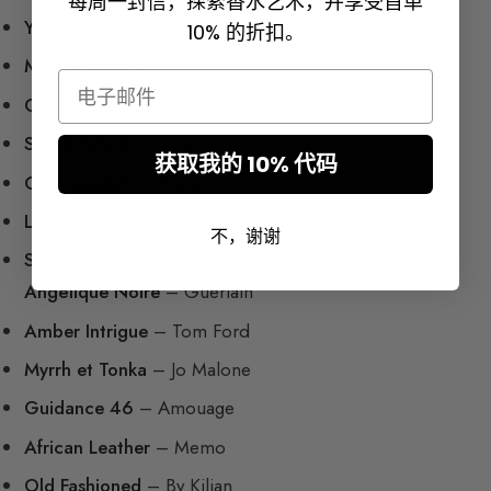
每周一封信，探索香水艺术，并享受首单
Youth Dew
– Estée Lauder
10% 的折扣。
Must
– Cartier
Email
Obsession
– Calvin Klein
Soir d’Orient
– Sisley
获取我的 10% 代码
Coromandel
– Chanel
L’Instant
– Guerlain
不，谢谢
Spiritueuse Double Vanille
、
Cuir Beluga
、
Angélique Noire
– Guerlain
Amber Intrigue
– Tom Ford
Myrrh et Tonka
– Jo Malone
Guidance 46
– Amouage
African Leather
– Memo
Old Fashioned
– By Kilian