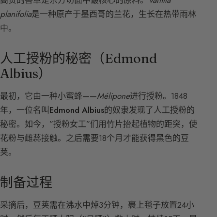
高贵的香草是东方切面中最核心的原料。
Vanilla
planifolia
是一种原产于墨西哥的兰花，生长在热带雨林
中。
人工授粉的秘密（Edmond
Albius）
最初，它由一种小蜜蜂——
Mélipone
进行授粉。1848
年，一位名叫
Edmond Albius
的奴隶发现了人工授粉的
秘密。如今，”授粉女工”们用竹片抬起植物的距突，使
花粉与雌蕊接触。之后需要18个月才能获得黑色的豆
荚。
制备过程
采摘后，豆荚需在沸水中焯3分钟，裹上毯子放置24小