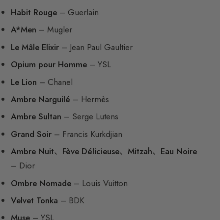
Habit Rouge
– Guerlain
A*Men
– Mugler
Le Mâle Elixir
– Jean Paul Gaultier
Opium pour Homme
– YSL
Le Lion
– Chanel
Ambre Narguilé
– Hermès
Ambre Sultan
– Serge Lutens
Grand Soir
– Francis Kurkdjian
Ambre Nuit
、
Fève Délicieuse
、
Mitzah
、
Eau Noire
– Dior
Ombre Nomade
– Louis Vuitton
Velvet Tonka
– BDK
Muse
– YSL