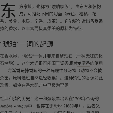
东
方家族，也称为
“琥珀家族”
，由东方和弦构
成，可搭配不同的切面（绿色、柑橘、花
香、美食、木质、辛香、皮革）。它能够创造出备受追
捧的香水，以丰富而极其柔美的原料为特征。
“琥珀”一词的起源
在香水界，”
琥珀
“一词并非来自琥珀石（一种无味的化
石树脂）。这个术语很可能源于调香师对
龙涎香
的使用
——龙涎香是抹香鲸的一种病理性分泌物（动物不会被
杀害，原料通过自然途径收集）。这种感性的香调如此
珍贵，如今在香水配方中已极为罕见。
经典和弦的历史：
这一和弦最早出现在1908年Coty的
Ambre Antique
中，也存在于
Jicky
（1889年），后者又