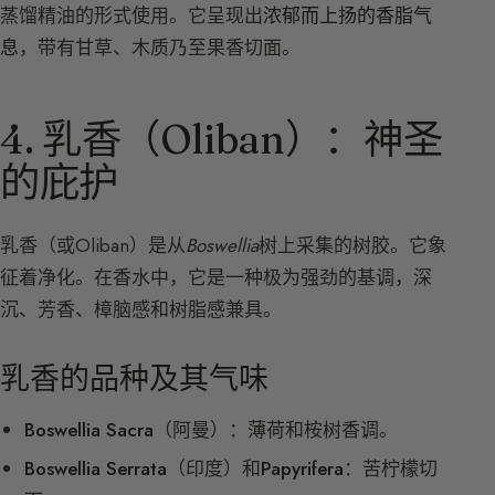
蒸馏精油的形式使用。它呈现出
浓郁而上扬的香脂气
息
，带有甘草、木质乃至果香切面。
4. 乳香（Oliban）：神圣
的庇护
乳香（或Oliban）是从
Boswellia
树上采集的树胶。它象
征着净化。在香水中，它是一种极为强劲的基调，深
沉、芳香、樟脑感和树脂感兼具。
乳香的品种及其气味
Boswellia Sacra
（阿曼）：薄荷和桉树香调。
Boswellia Serrata
（印度）和
Papyrifera
：苦柠檬切