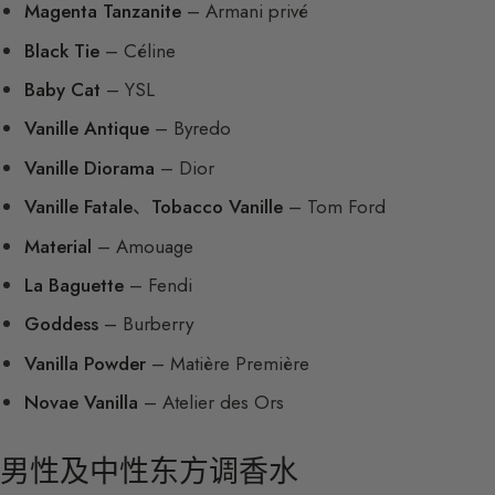
Magenta Tanzanite
– Armani privé
Black Tie
– Céline
Baby Cat
– YSL
Vanille Antique
– Byredo
Vanille Diorama
– Dior
Vanille Fatale
、
Tobacco Vanille
– Tom Ford
Material
– Amouage
La Baguette
– Fendi
Goddess
– Burberry
Vanilla Powder
– Matière Première
Novae Vanilla
– Atelier des Ors
男性及中性东方调香水