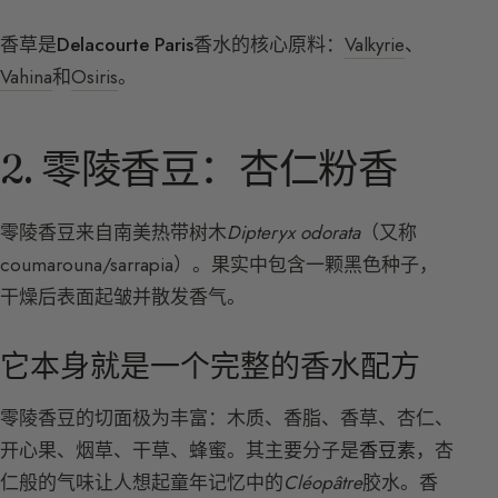
香草是
Delacourte Paris
香水的核心原料：
Valkyrie
、
Vahina
和
Osiris
。
2. 零陵香豆：杏仁粉香
零陵香豆来自南美热带树木
Dipteryx odorata
（又称
coumarouna/sarrapia）。果实中包含一颗黑色种子，
干燥后表面起皱并散发香气。
它本身就是一个完整的香水配方
零陵香豆的切面极为丰富：木质、香脂、香草、杏仁、
开心果、烟草、干草、蜂蜜。其主要分子是
香豆素
，杏
仁般的气味让人想起童年记忆中的
Cléopâtre
胶水。香