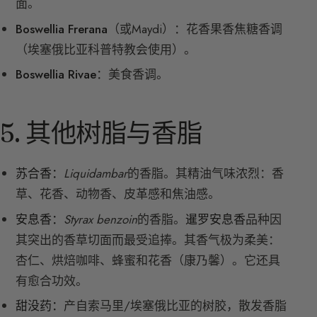
面。
Boswellia Frerana
（或Maydi）：花香果香焦糖香调
（埃塞俄比亚科普特教会使用）。
Boswellia Rivae
：美食香调。
5. 其他树脂与香脂
苏合香：
Liquidambar
的香脂。其精油气味浓烈：香
草、花香、动物香、皮革感和焦油感。
安息香：
Styrax benzoin
的香脂。
暹罗安息香
品种因
其突出的香草切面而最受追捧。其香气极为柔美：
杏仁、烘焙咖啡、蜂蜜和花香（康乃馨）。它还具
有愈合功效。
甜没药：
产自索马里/埃塞俄比亚的树胶，散发香脂