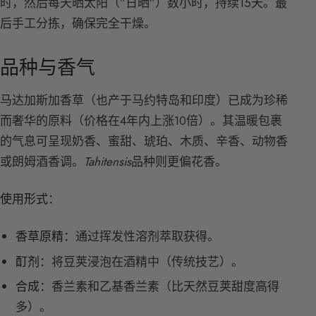
时，然后每天晒太阳（”日晒”）数小时，持续15天。最
后手工分拣，确保完全干燥。
品种与香气
马达加斯加香草（也产于马约特岛和印度）已成为珍稀
而奢华的原料（价格在4年内上涨10倍）。其温暖包裹
的气息可呈现奶香、蜜甜、琥珀、木质、辛香、动物香
或朗姆酒香调。
Tahitensis
品种则更偏花香。
使用形式：
香草原精：
通过挥发性溶剂萃取获得。
酊剂：
将豆荚浸泡在酒精中（传统技艺）。
合成：
香兰素和乙基香兰素（比天然豆荚甜度高得
多）。