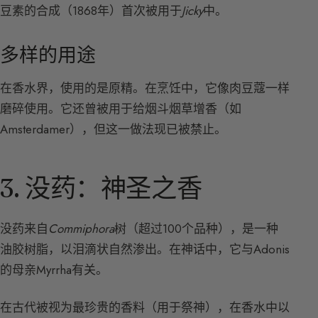
豆素的合成（1868年）首次被用于
Jicky
中。
多样的用途
在香水界，使用的是原精。在烹饪中，它像肉豆蔻一样
磨碎使用。它还曾被用于给烟斗烟草增香（如
Amsterdamer），但这一做法现已被禁止。
3. 没药：神圣之香
没药来自
Commiphora
树（超过100个品种），是一种
油胶树脂，以泪滴状自然渗出。在神话中，它与Adonis
的母亲Myrrha有关。
在古代被视为最珍贵的香料（用于祭神），在香水中以