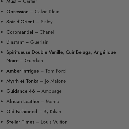
Must
– Cartier
Obsession
– Calvin Klein
Soir d’Orient
– Sisley
Coromandel
– Chanel
L’Instant
– Guerlain
Spiritueuse Double Vanille
,
Cuir Beluga
,
Angélique
Noire
– Guerlain
Amber Intrigue
– Tom Ford
Myrrh et Tonka
– Jo Malone
Guidance 46
– Amouage
African Leather
– Memo
Old Fashioned
– By Kilian
Stellar Times
– Louis Vuitton