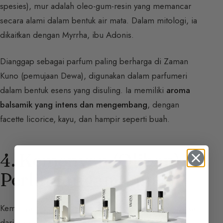
spesies), mur adalah oleo-gum-resin yang memancar
secara alami dalam bentuk air mata. Dalam mitologi, ia
dikaitkan dengan Myrrha, ibu Adonis.
Dianggap sebagai parfum paling berharga di Zaman
Kuno (pemujaan Dewa), digunakan dalam parfumeri
dalam bentuk esens yang disuling. Ia memiliki
aroma
balsamik yang intens dan mengembang
, dengan
facette licorice, kayu, dan hampir seperti buah.
4. Kemenyan (Oliban) :
Perlindungan Ilahi
Kemenyan (atau Oliban) adalah getah yang dikumpulkan
dari pohon
Boswellia
. Ia melambangkan pemurnian.