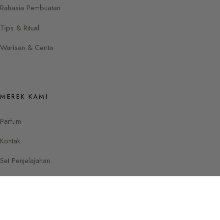
Rahasia Pembuatan
Tips & Ritual
Warisan & Cerita
MEREK KAMI
Parfum
Kontak
Set Penjelajahan
Instagram
Facebook