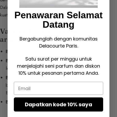
Dalam parfumeri, ini adalah nada dasar yang sangat
Penawaran Selamat
kuat, gelap, aromatik, berkamper, dan berresin.
Datang
Varietas kemenyan dan
aromanya
Bergabunglah dengan komunitas
Delacourte Paris.
Boswellia Sacra
(Oman) : Nada mint dan eucalyptus.
Satu surat per minggu untuk
Boswellia Serrata
(India) dan
Papyrifera
: Facette
menjelajahi seni parfum dan diskon
lemon pahit.
10% untuk pesanan pertama Anda.
Boswellia Frerana
(atau Maydi) : Aksen karamel
Email
berbunga dan buah (digunakan oleh Gereja Koptik
Ethiopia).
Boswellia Rivae
: Aksen gourmand.
Dapatkan kode 10% saya