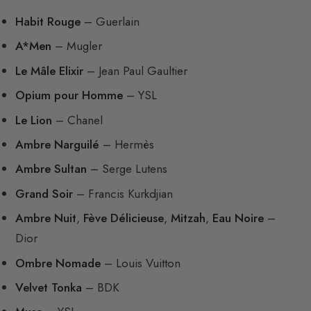
Habit Rouge
– Guerlain
A*Men
– Mugler
Le Mâle Elixir
– Jean Paul Gaultier
Opium pour Homme
– YSL
Le Lion
– Chanel
Ambre Narguilé
– Hermès
Ambre Sultan
– Serge Lutens
Grand Soir
– Francis Kurkdjian
Ambre Nuit
,
Fève Délicieuse
,
Mitzah
,
Eau Noire
–
Dior
Ombre Nomade
– Louis Vuitton
Velvet Tonka
– BDK