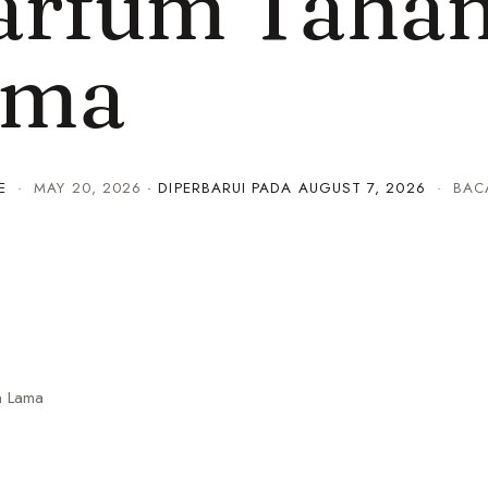
arfum Taha
ama
E
·
MAY 20, 2026
· DIPERBARUI PADA
AUGUST 7, 2026
· BACA
n Lama