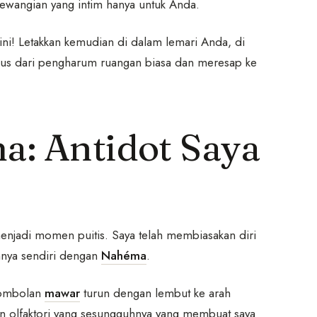
ewangian yang intim hanya untuk Anda.
i! Letakkan kemudian di dalam lemari Anda, di
halus dari pengharum ruangan biasa dan meresap ke
a: Antidot Saya
njadi momen puitis. Saya telah membiasakan diri
nnya sendiri dengan
Nahéma
.
rombolan
mawar
turun dengan lembut ke arah
atan olfaktori yang sesungguhnya yang membuat saya