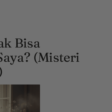
ak Bisa
aya? (Misteri
)