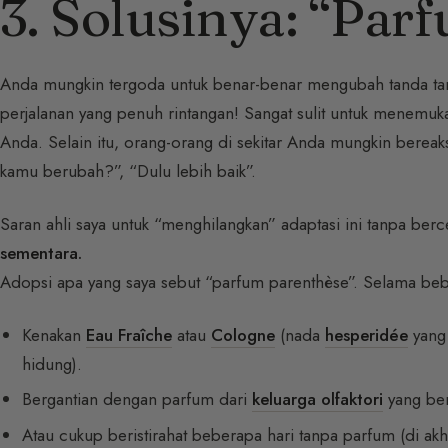
3. Solusinya: “Par
Anda mungkin tergoda untuk benar-benar mengubah tanda tanga
perjalanan yang penuh rintangan! Sangat sulit untuk menemu
Anda. Selain itu, orang-orang di sekitar Anda mungkin berea
kamu berubah?”, “Dulu lebih baik”.
Saran ahli saya untuk “menghilangkan” adaptasi ini tanpa ber
sementara.
Adopsi apa yang saya sebut “parfum parenthèse”. Selama beb
Kenakan
Eau Fraîche
atau
Cologne
(nada
hesperidée
yang
hidung).
Bergantian dengan parfum dari
keluarga olfaktori
yang be
Atau cukup beristirahat beberapa hari tanpa parfum (di akh