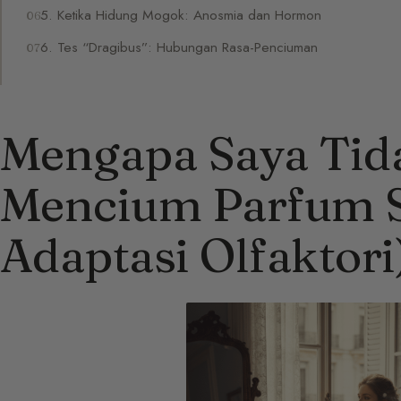
5. Ketika Hidung Mogok: Anosmia dan Hormon
6. Tes “Dragibus”: Hubungan Rasa-Penciuman
Mengapa Saya Tid
Mencium Parfum S
Adaptasi Olfaktori