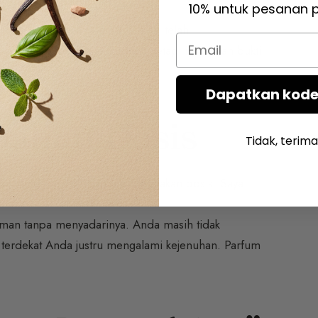
10% untuk pesanan 
alah bagian dari diri Anda. Ia telah
Email
i memang membuat frustrasi, tetapi ini adalah bukti
Dapatkan kode
bahan Dosis
Tidak, terima
enggandakan, bahkan melipattigakan dosis. Saya
aman tanpa menyadarinya. Anda masih tidak
 terdekat Anda justru mengalami kejenuhan. Parfum