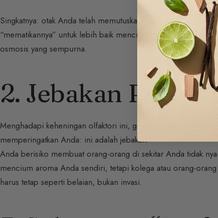
Singkatnya: otak Anda telah memutuskan bahwa parfum Anda ad
“mematikannya” untuk lebih baik mencium dunia sekitarnya. In
osmosis yang sempurna.
2. Jebakan Penam
Menghadapi keheningan olfaktori ini, godaan besar adalah m
memperingatkan Anda: ini adalah jebakan.
Anda berisiko membuat orang-orang di sekitar Anda tidak ny
mencium aroma Anda sendiri, tetapi kolega atau orang-orang
harus tetap seperti belaian, bukan invasi.