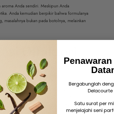
um aroma Anda sendiri. Meskipun Anda
tika. Anda kemudian berpikir bahwa formulanya
ng, masalahnya bukan pada botolnya, melainkan
asi Olfaktori
Penawaran
Data
dak memakai apa-apa, sebenarnya itu adalah…
mpurna menyatu dengan kulit Anda.
Bergabunglah deng
alah refleks kelangsungan hidup yang bersifat arkaik.
Delacourte 
 asap, makanan yang busuk). Setelah ia
Satu surat per m
ahaya”, ia memutuskan untuk tidak lagi
menjelajahi seni par