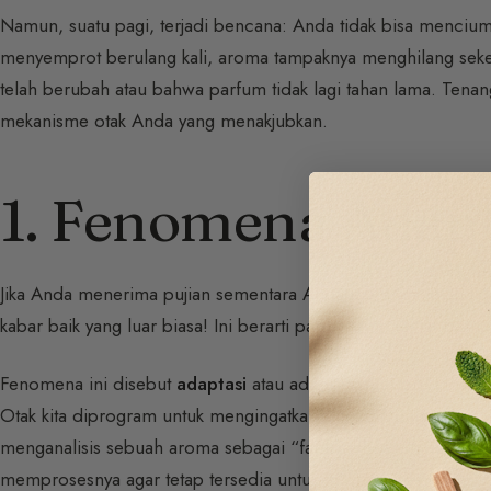
Namun, suatu pagi, terjadi bencana: Anda tidak bisa menci
menyemprot berulang kali, aroma tampaknya menghilang seke
telah berubah atau bahwa parfum tidak lagi tahan lama. Tena
mekanisme otak Anda yang menakjubkan.
1. Fenomena Adapt
Jika Anda menerima pujian sementara Anda merasa seolah ti
kabar baik yang luar biasa! Ini berarti parfum Anda telah se
Fenomena ini disebut
adaptasi
atau adaptasi olfaktori. Ini ad
Otak kita diprogram untuk mengingatkan kita akan bahaya (bau
menganalisis sebuah aroma sebagai “familiar” dan “tidak berb
memprosesnya agar tetap tersedia untuk informasi baru.