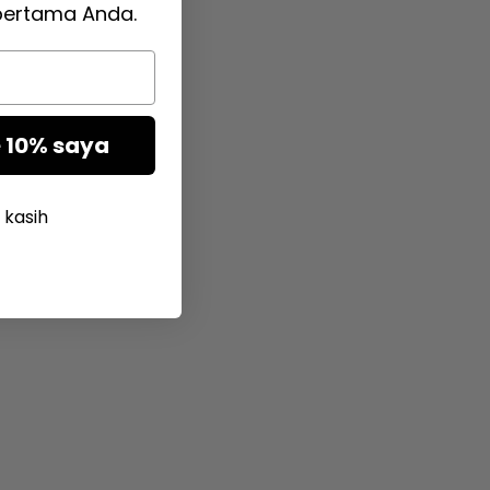
pertama Anda.
 10% saya
 kasih