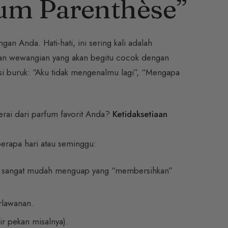
fum Parenthèse”
n Anda. Hati-hati, ini sering kali adalah
kan wewangian yang akan begitu cocok dengan
ksi buruk: “Aku tidak mengenalmu lagi”, “Mengapa
cerai dari parfum favorit Anda?
Ketidaksetiaan
erapa hari atau seminggu:
 sangat mudah menguap yang “membersihkan”
rlawanan.
ir pekan misalnya).