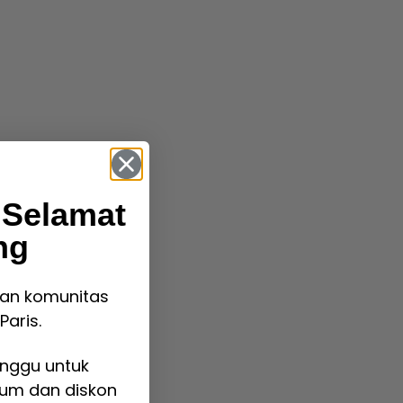
 Selamat
ng
an komunitas
Paris.
inggu untuk
fum dan diskon