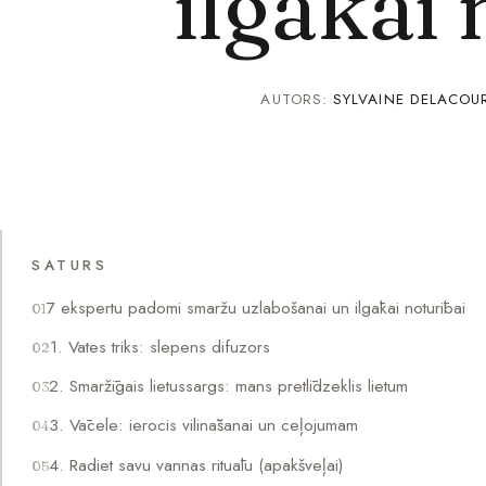
ilgākai 
AUTORS:
SYLVAINE DELACOU
SATURS
7 ekspertu padomi smaržu uzlabošanai un ilgākai noturībai
1. Vates triks: slepens difuzors
2. Smaržīgais lietussargs: mans pretlīdzeklis lietum
3. Vācele: ierocis vilināšanai un ceļojumam
4. Radiet savu vannas rituālu (apakšveļai)