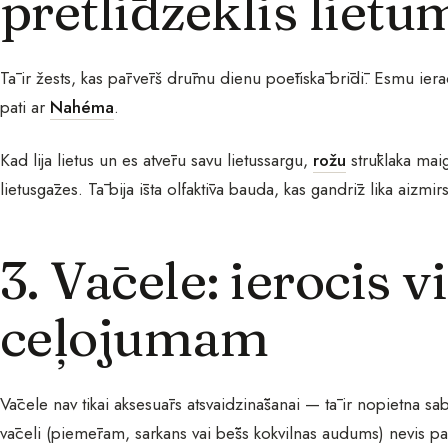
pretlīdzeklis lietu
Tā ir žests, kas pārvērš drūmu dienu poētiskā brīdī. Esmu ierad
pati ar
Nahéma
.
Kad lija lietus un es atvēru savu lietussargu,
rožu
strūklaka mai
lietusgāzes. Tā bija īsta olfaktīva bauda, kas gandrīz lika aizmir
3. Vācele: ierocis v
ceļojumam
Vācele nav tikai aksesuārs atsvaidzināšanai — tā ir nopietna sab
vāceli (piemēram, sarkans vai bēšs kokvilnas audums) nevis p