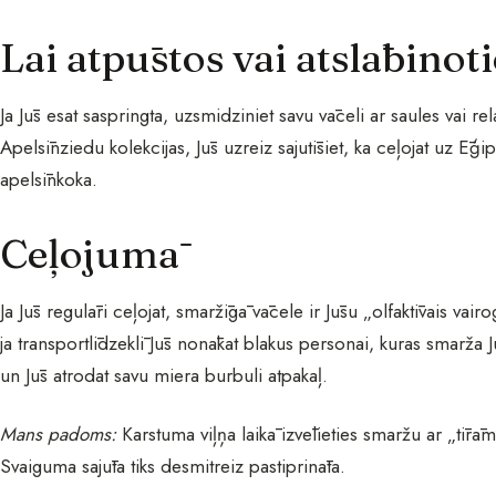
Lai atpūstos vai atslābinoti
Ja Jūs esat saspringta, uzsmidziniet savu vāceli ar saules vai 
Apelsīnziedu kolekcijas, Jūs uzreiz sajutīsiet, ka ceļojat uz Ēģi
apelsīnkoka.
Ceļojumā
Ja Jūs regulāri ceļojat, smaržīgā vācele ir Jūsu „olfaktīvais vair
ja transportlīdzeklī Jūs nonākat blakus personai, kuras smarža 
un Jūs atrodat savu miera burbuli atpakaļ.
Mans padoms:
Karstuma viļņa laikā izvēlieties smaržu ar „t
Svaiguma sajūta tiks desmitreiz pastiprināta.