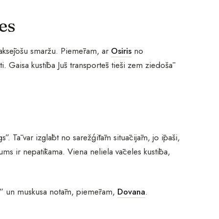
es
relaksējošu smaržu. Piemēram, ar
Osiris
no
pti. Gaisa kustība Jūs transportēs tieši zem ziedošā
ogs”. Tā var izglābt no sarežģītām situācijām, jo īpaši,
Jums ir nepatīkama. Viena neliela vāceles kustība,
īrām” un muskusa notām, piemēram,
Dovana
.