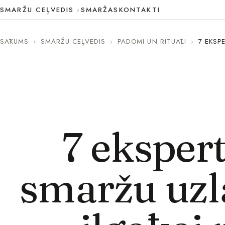
SMARŽU CEĻVEDIS
SMARŽAS
KONTAKTI
SĀKUMS
›
SMARŽU CEĻVEDIS
›
PADOMI UN RITUĀLI
›
7 EKSP
7 eksper
smaržu uzl