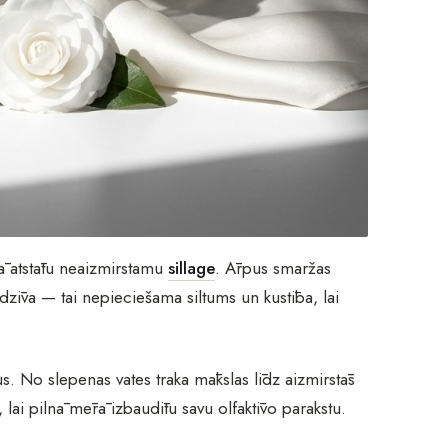
tā atstātu neaizmirstamu
sillage
. Ārpus smaržas
 dzīva — tai nepieciešama siltums un kustība, lai
us. No slepenas vates traka mākslas līdz aizmirstās
ai pilnā mērā izbaudītu savu olfaktīvo parakstu.