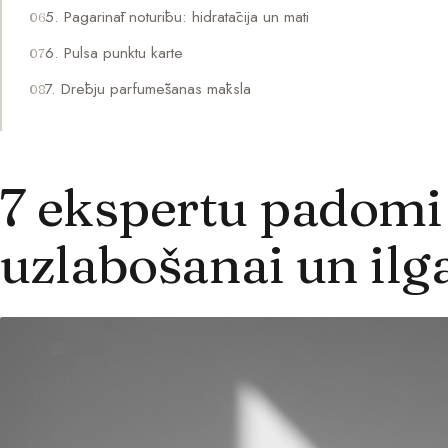
5. Pagarināt noturību: hidratācija un mati
6. Pulsa punktu karte
7. Drēbju parfumēšanas māksla
7 ekspertu padomi
uzlabošanai un ilg