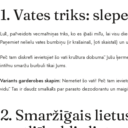
1. Vates triks: slep
Lūk, pārveidots vecmāmiņas triks, ko es īpaši mīlu, lai visu d
Paņemiet nelielu vates bumbiņu (ir krāsainās, ļoti skaistās) un
Pēc tam diskrēti ievietojiet šo vati krūštura dobumā. Jūsu ķerm
intīmu smaržu burbuli tikai Jums.
Variants garderobes skapim:
Nemetiet šo vati! Pēc tam ievieto
vidū. Tas ir daudz smalkāks par parasto dezodorantu un maig
2. Smaržīgais liet