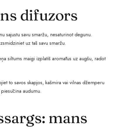
ens difuzors
ienu sajustu savu smaržu, nesaturinot degunu.
 uzsmidziniet uz tās savu smaržu.
eņa siltums maigi izplatīs aromātus uz augšu, radot
jiet to savos skapjos, kašmira vai vilnas džemperu
i piesūcina audumu.
ussargs: mans