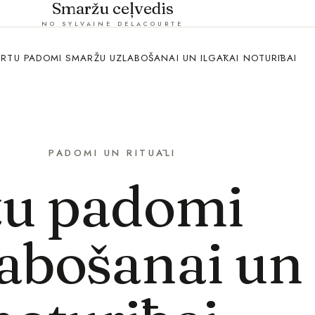
Smaržu ceļvedis
NO SYLVAINE DELACOURTE
ERTU PADOMI SMARŽU UZLABOŠANAI UN ILGĀKAI NOTURĪBAI
PADOMI UN RITUĀLI
tu padomi
abošanai un