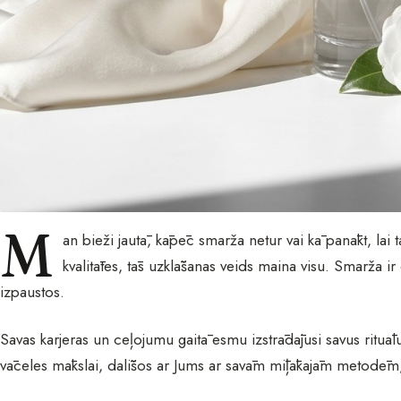
M
an bieži jautā, kāpēc smarža netur vai kā panākt, lai 
kvalitātes, tās uzklāšanas veids maina visu. Smarža ir
izpaustos.
Savas karjeras un ceļojumu gaitā esmu izstrādājusi savus rituāl
vāceles mākslai, dalīšos ar Jums ar savām mīļākajām metodēm, l