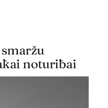
 smaržu
ākai noturībai