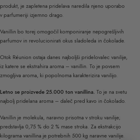
produkt, je zapletena pridelava naredila njeno uporabo
v parfumeriji izjemno drago.
Vanillin bo torej omogočil komponiranje nepogrešljivih
parfumov in revolucionirati okus sladoleda in čokolade.
Otok Réunion ostaja danes najboljši pridelovalec vanilije,
iz katere se ekstrahira aroma – vanillin. To je povsem
zmogljiva aroma, ki popolnoma karakterizira vanilijo.
Letno se proizvede 25.000 ton vanillina.
To je na svetu
najbolj pridelana aroma – daleč pred kavo in čokolado.
Vanillin je molekula, naravno prisotna v stroku vanilije;
predstavlja 0,75 % do 2 % mase stroka. Za ekstrakcijo
kilograma vanillina je potrebnih 500 kg naravne vanilije.