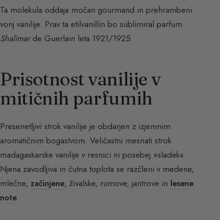
Ta molekula oddaja močan gourmand in prehrambeni
vonj vanilije. Prav ta etilvanillin bo sublimiral parfum
Shalimar
de Guerlain leta 1921/1925.
Prisotnost vanilije v
mitičnih parfumih
Presenetljivi strok vanilije je obdarjen z izjemnim
aromatičnim bogastvom. Veličastni mesnati strok
madagaskarske vanilije v resnici ni posebej »sladek«.
Njena zavodljiva in čutna toplota se razčleni v medene,
mlečne,
začinjene
, živalske, rumove, jantrove in
lesene
note
.