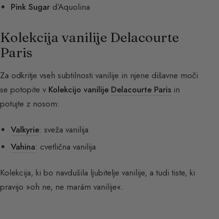
Pink Sugar
d’Aquolina
Kolekcija vanilije Delacourte
Paris
Za odkritje vseh subtilnosti vanilije in njene dišavne moči
se potopite v
Kolekcijo vanilije
Delacourte Paris
in
potujte z nosom:
Valkyrie
: sveža vanilija
Vahina
: cvetlična vanilija
Kolekcija, ki bo navdušila ljubitelje vanilije, a tudi tiste, ki
pravijo »oh ne, ne marám vanilije«.