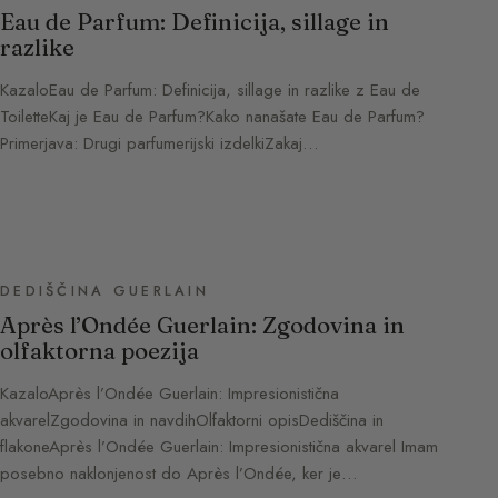
Eau de Parfum: Definicija, sillage in
razlike
KazaloEau de Parfum: Definicija, sillage in razlike z Eau de
ToiletteKaj je Eau de Parfum?Kako nanašate Eau de Parfum?
Primerjava: Drugi parfumerijski izdelkiZakaj…
DEDIŠČINA GUERLAIN
Après l’Ondée Guerlain: Zgodovina in
olfaktorna poezija
KazaloAprès l’Ondée Guerlain: Impresionistična
akvarelZgodovina in navdihOlfaktorni opisDediščina in
flakoneAprès l’Ondée Guerlain: Impresionistična akvarel Imam
posebno naklonjenost do Après l’Ondée, ker je…