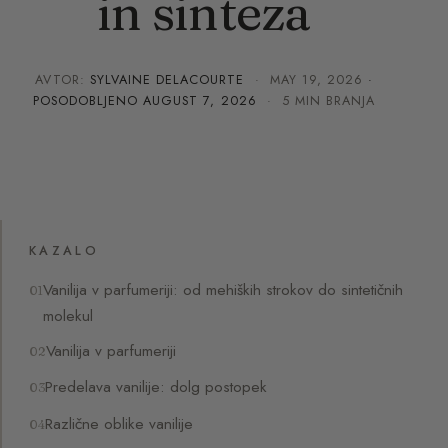
in sinteza
AVTOR:
SYLVAINE DELACOURTE
·
MAY 19, 2026
·
POSODOBLJENO
AUGUST 7, 2026
· 5 MIN BRANJA
KAZALO
Vanilija v parfumeriji: od mehiških strokov do sintetičnih
molekul
Vanilija v parfumeriji
Predelava vanilije: dolg postopek
Različne oblike vanilije