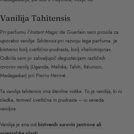
Vanilija Tahitensis
Pri parfumu
l’Instant Magic
de Guerlain sem prosila za
uporabo vanilije
Tahitensis
pri razvoju tega parfuma. Je
bistveno bolj cvetlično-pudrasta, bolj »heliotropna«.
Odkrila sem jo zahvaljujoč degustacijam različnih
izvorov vanilij (Uganda, Mehika, Tahiti, Réunion,
Madagaskar) pri Pierru Hermé.
Ta vanilija tahitensis ima številne vidike. To je vanilija, ki ni
sladka, temveč cvetlična in pudrasta – in seveda
vaniljna.
Vanilija je ena od
bistvenih surovin
jantrove ali
orientalske plasti
.