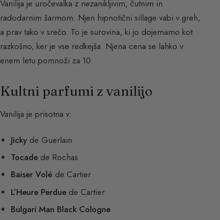
Vanilija je uročevalka z nezanikljivim, čutnim in
radodarnim šarmom. Njen hipnotični sillage vabi v greh,
a prav tako v srečo. To je surovina, ki jo dojemamo kot
razkošno, ker je vse redkejša. Njena cena se lahko v
enem letu pomnoži za 10.
Kultni parfumi z vanilijo
Vanilija je prisotna v:
Jicky
de Guerlain
Tocade
de Rochas
Baiser Volé
de Cartier
L’Heure Perdue
de Cartier
Bulgari Man Black Cologne