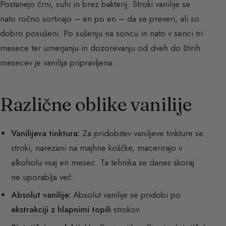
Postanejo črni, suhi in brez bakterij. Stroki vanilije se
nato ročno sortirajo – en po en – da se preveri, ali so
dobro posušeni. Po sušenju na soncu in nato v senci tri
mesece ter umerjanju in dozorevanju od dveh do štirih
mesecev je vanilija pripravljena.
Različne oblike vanilije
Vanilijevа tinktura:
Za pridobitev vaniljeve tinkture se
stroki, narezani na majhne koščke, macerirajo v
alkoholu vsaj en mesec. Ta tehnika se danes skoraj
ne uporablja več.
Absolut vanilije:
Absolut vanilije se pridobi po
ekstrakciji z hlapnimi topili
strokov.