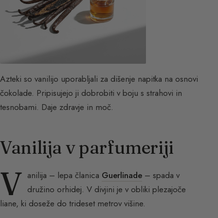
Azteki so vanilijo uporabljali za dišenje napitka na osnovi
čokolade. Pripisujejo ji dobrobiti v boju s strahovi in
tesnobami. Daje zdravje in moč.
Vanilija v parfumeriji
V
anilija – lepa članica
Guerlinade
– spada v
družino orhidej. V divjini je v obliki plezajoče
liane, ki doseže do trideset metrov višine.