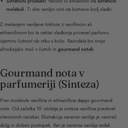
Sintetični produkti:
Vanillin in etilvanillin sta
sintetični
molekuli
. Ti dve vaniljni noti sta bistveno bolj sladki.
Z mešanjem vaniljeve tinkture z vanillinom ali
etilvanillinom bo ta nektar sladkorja prinesel parfumu
izjemno čutnost ob stiku s kožo. Razodela bo svojo
afrodizijsko moč v čutnih in
gourmand notah
.
Gourmand nota v
parfumeriji (Sinteza)
Prav molekule vanillina in etilvanillina dajejo gourmand
noto. Od začetka 19. stoletja je sinteza vanillina predmet
intenzivnih raziskav. Ekstrakcija naravne vanilije je namreč
dolg in skrben postopek. Ker je naravna vanilija redek