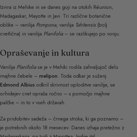
Izvira iz Mehike in se danes goji na otokih Réunion,
Madagaskar, Mayotte in Javi. Tri različne botanične
oblike – vanilija
Pompona
, vanilija
Tahitensis
(bolj
cvetlična) in vanilija
Planifolia
– se razlikujejo po vonju.
Opraševanje in kultura
Vanilija
Planifolia
se je v Mehiki rodila zahvaljujoč delu
majhne čebele –
melipon
. Toda odkar je suženj
Edmond Albius
odkril skrivnost oploditve vanilije, se
orhidejev cvet opraša ročno – s pomočjo majhne
palčke – in to v vseh državah.
Za pridobitev sadežа – črnega stroka, ki ga poznamo –
je potrebnih około 18 mesecev. Danes izhaja pretežno z
Madagaskarja, pa tudi z Mayottea, Indije itd.