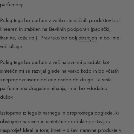
parfumeriji.
Poleg tega bo parfum z veliko sintetičnih produktov bolj
linearen in stabilen na številnih podporah (papirčki,
tkanine, koža itd.). Prav tako bo bolj
obstojen
in bo imel
več
sillage
.
Poleg tega bo parfum z več naravnimi produkti kot
sintetičnimi se razvijal glede na vsako kožo in bo včasih
»neprepoznaven« od ene osebe do druge. Ta vrsta
parfuma ima drugačna nihanja; imel bo »dodatno
dušo«.
Izstopimo iz tega binarnega in preprostega pogleda, ki
obstoječe naravne in sintetične produkte postavlja v
nasprotje! Ideal je torej imeti v dišavi naravne produkte v