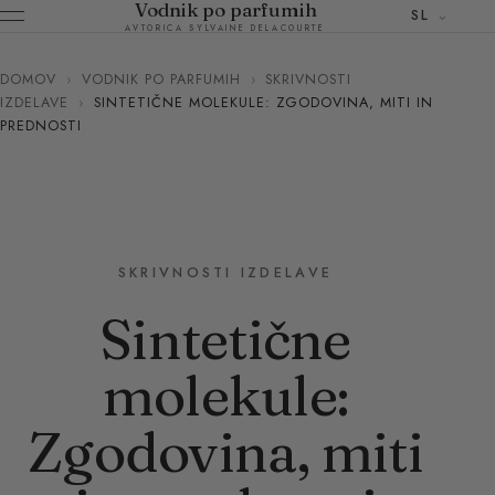
Vodnik po parfumih
SL
AVTORICA SYLVAINE DELACOURTE
DOMOV
›
VODNIK PO PARFUMIH
›
SKRIVNOSTI
IZDELAVE
›
SINTETIČNE MOLEKULE: ZGODOVINA, MITI IN
PREDNOSTI
SKRIVNOSTI IZDELAVE
Sintetične
molekule:
Zgodovina, miti