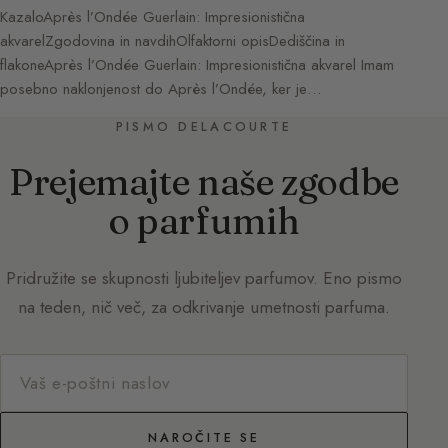
KazaloAprès l’Ondée Guerlain: Impresionistična
akvarelZgodovina in navdihOlfaktorni opisDediščina in
flakoneAprès l’Ondée Guerlain: Impresionistična akvarel Imam
posebno naklonjenost do Après l’Ondée, ker je…
PISMO DELACOURTE
Prejemajte naše zgodbe
o parfumih
Pridružite se skupnosti ljubiteljev parfumov. Eno pismo
na teden, nič več, za odkrivanje umetnosti parfuma.
NAROČITE SE