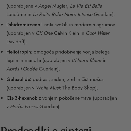
(uporabljene v
Angel
Mugler,
La Vie Est Belle
Lancôme in
La Petite Robe Noire Intense
Guerlain).
Dihidromircenol:
nota svežih in modernih agrumov
(uporabljen v
CK One
Calvin Klein in
Cool Water
Davidoff).
Heliotropin:
omogoča pridobivanje vonja belega
lepila in mandlja (uporabljen v
L’Heure Bleue
in
Après l’Ondée
Guerlain).
Galaxolide:
pudrast, saden, zrel in čist mošus
(uporabljen v
White Musk
The Body Shop).
Cis-3-hexenol:
z vonjem pokošene trave (uporabljen
v
Herba Fresca
Guerlain).
Predsodki o sintezi