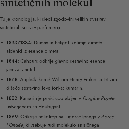
sintetičnih molekul
Tu je kronologija, ki sledi zgodovini velikih stvaritev
sintetičnih snovi v parfumeriji:
1833/1834:
Dumas in Peligot izolirajo cimetni
aldehid iz esence cimeta.
1844:
Cahours odkrije glavno sestavino esence
janeža: anetol.
1868:
Angleški kemik William Henry Perkin sintetizira
dišečo sestavino feve tonka: kumarin.
1882:
Kumarin je prvič uporabljen v
Fougère Royale
,
ustvarjenem za Houbigant.
1869:
Odkritje heliotropina, uporabljenega v
Après
l’Ondée
, ki vsebuje tudi molekulo anisičnega