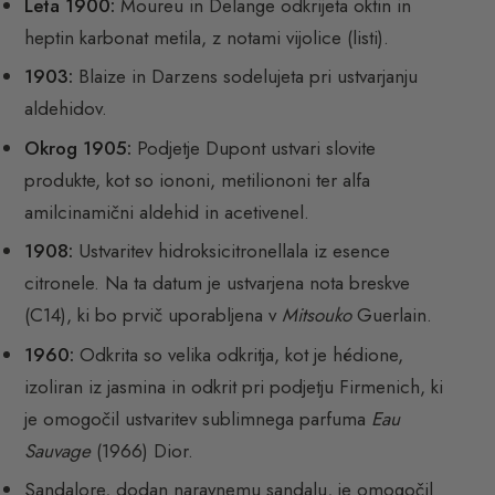
Leta 1900:
Moureu in Delange odkrijeta oktin in
heptin karbonat metila, z notami vijolice (listi).
1903:
Blaize in Darzens sodelujeta pri ustvarjanju
aldehidov.
Okrog 1905:
Podjetje Dupont ustvari slovite
produkte, kot so iononi, metiliononi ter alfa
amilcinamični aldehid in acetivenel.
1908:
Ustvaritev hidroksicitronellala iz esence
citronele. Na ta datum je ustvarjena nota breskve
(C14), ki bo prvič uporabljena v
Mitsouko
Guerlain.
1960:
Odkrita so velika odkritja, kot je hédione,
izoliran iz jasmina in odkrit pri podjetju Firmenich, ki
je omogočil ustvaritev sublimnega parfuma
Eau
Sauvage
(1966) Dior.
Sandalore, dodan naravnemu sandalu, je omogočil