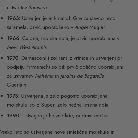
ustvaritev
Samsara
.
1963:
Ustvarjen je etil-maltol. Gre za slavno noto
karamela, prvič uporabljeno v
Angel
Mugler.
1966:
Calone, morska nota, je prvič uporabljena v
New West Aramis
.
1970:
Damasconi (izolirani iz vrtnice in ustvarjeni pri
podjetju Firmenich) so bili prvič odlično uporabljeni
za ustvaritev
Nahéma
in
Jardins de Bagatelle
Guerlain.
1973:
Ustvarjena je zelo pogosto uporabljena
molekula Iso E Super, zelo nežna lesena nota.
1990:
Ustvarjen je helvétolide, pudrast mošus.
Vsako leto so ustvarjene nove sintetične molekule in