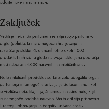
odkrite nove naravne snovi.
Zaključek
Vediti je treba, da parfumer sestavlja svojo parfumsko
orglo (pohišto, ki mu omogoča shranjevanje in
razvrščanje stekleničk eteričnih olj) z okoli 1.000
produkti, ki jih izbira glede na svoja naklonjena področja
med naborom 4.000 naravnih in sintetičnih snovi.
Note sintetičnih produktov so torej zelo obogatile organ
parfumerja in omogočile ustvarjanje določenih not, kot
je vijolična nota, lila, lilija, šmarnica in sadne note, ki jih
je nemogoče obdelati naravno. Vsa ta odkritja prispevajo
k razvoju, obnavljanju in bogatitvi ustvarjalnosti v