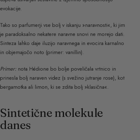
evokacije.
Tako so parfumerji vse bolj v iskanju »naravnosti«, ki jim
je paradoksalno nekatere naravne snovi ne morejo dati.
Sinteza lahko daje iluzijo naravnega in evocira karnalno
in objemajočo noto (primer: vanillin).
Primer:
nota Hédione bo bolje poveličala vrtnico in
prinesla bolj naraven videz (s svežino jutranje rose), kot
bergamotka ali limon, ki se zdita bolj »klasična«.
Sintetične molekule
danes