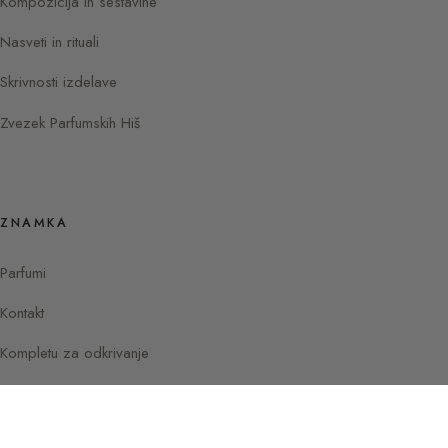
Kompozicija in sestavine
Nasveti in rituali
Skrivnosti izdelave
Zvezek Parfumskih Hiš
ZNAMKA
Parfumi
Kontakt
Kompletu za odkrivanje
Instagram
Facebook