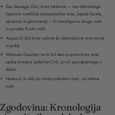
Eau Sauvage
Dior, brez hédione — res diskretnega
(izjemno cvetlična transparentna nota, čajasta faceta,
aérienne in jasminasta) — ki transfigurira druge note
in prinaša fluidni vdih.
Acqua Di Gió
brez calone (ki reproducira vonj morja
in joda).
Mitsouko
Guerlain ne bi bil tako popoln brez note
sadne breskve (aldehid C14), prvič uporabljenega v
dišavi.
Hexenol, ki diši po sveže pokošeni travi, za zelene
note.
Zgodovina: Kronologija