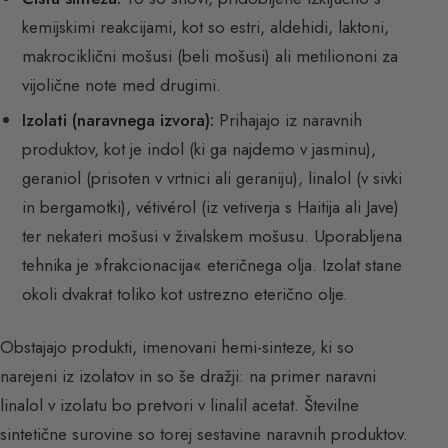
kemijskimi reakcijami, kot so estri, aldehidi, laktoni,
makrociklični mošusi (beli mošusi) ali metiliononi za
vijolične note med drugimi.
Izolati (naravnega izvora):
Prihajajo iz naravnih
produktov, kot je indol (ki ga najdemo v jasminu),
geraniol (prisoten v vrtnici ali geraniju), linalol (v sivki
in bergamotki), vétivérol (iz vetiverja s Haitija ali Jave)
ter nekateri mošusi v živalskem mošusu. Uporabljena
tehnika je »frakcionacija« eteričnega olja. Izolat stane
okoli dvakrat toliko kot ustrezno eterično olje.
Obstajajo produkti, imenovani hemi-sinteze, ki so
narejeni iz izolatov in so še dražji: na primer naravni
linalol v izolatu bo pretvori v linalil acetat. Številne
sintetične surovine so torej sestavine naravnih produktov.