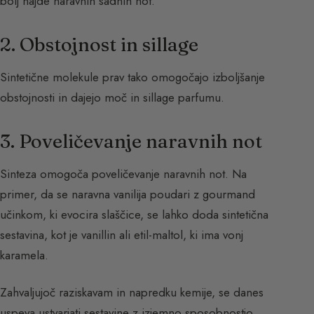
bolj najde naravnih sadnih not.
2. Obstojnost in sillage
Sintetične molekule prav tako omogočajo izboljšanje
obstojnosti in dajejo moč in sillage parfumu.
3. Poveličevanje naravnih not
Sinteza omogoča poveličevanje naravnih not. Na
primer, da se naravna vanilija poudari z gourmand
učinkom, ki evocira slaščice, se lahko doda sintetična
sestavina, kot je vanillin ali etil-maltol, ki ima vonj
karamela.
Zahvaljujoč raziskavam in napredku kemije, se danes
uspeva ustvarjati sestavine z izjemno sposobnostjo