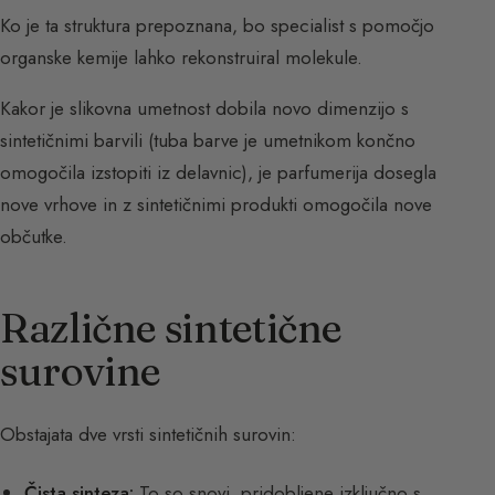
Ko je ta struktura prepoznana, bo specialist s pomočjo
organske kemije lahko rekonstruiral molekule.
Kakor je slikovna umetnost dobila novo dimenzijo s
sintetičnimi barvili (tuba barve je umetnikom končno
omogočila izstopiti iz delavnic), je parfumerija dosegla
nove vrhove in z sintetičnimi produkti omogočila nove
občutke.
Različne sintetične
surovine
Obstajata dve vrsti sintetičnih surovin:
Čista sinteza:
To so snovi, pridobljene izključno s