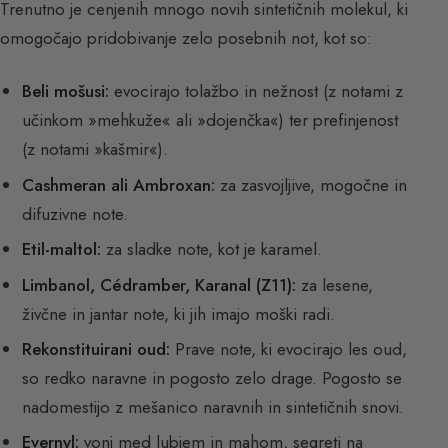
Trenutno je cenjenih mnogo novih sintetičnih molekul, ki
omogočajo pridobivanje zelo posebnih not, kot so:
Beli mošusi:
evocirajo tolažbo in nežnost (z notami z
učinkom »mehkuže« ali »dojenčka«) ter prefinjenost
(z notami »kašmir«).
Cashmeran ali Ambroxan:
za zasvojljive, mogočne in
difuzivne note.
Etil-maltol:
za sladke note, kot je karamel.
Limbanol, Cédramber, Karanal (Z11):
za lesene,
živčne in jantar note, ki jih imajo moški radi.
Rekonstituirani oud:
Prave note, ki evocirajo les oud,
so redko naravne in pogosto zelo drage. Pogosto se
nadomestijo z mešanico naravnih in sintetičnih snovi.
Evernyl:
vonj med lubjem in mahom, segreti na