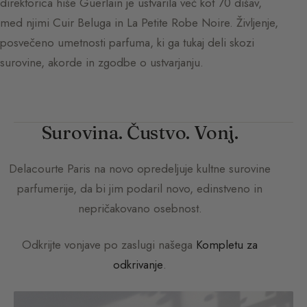
direktorica hiše Guerlain je ustvarila več kot 70 dišav,
med njimi Cuir Beluga in La Petite Robe Noire. Življenje,
posvečeno umetnosti parfuma, ki ga tukaj deli skozi
surovine, akorde in zgodbe o ustvarjanju.
Surovina. Čustvo. Vonj.
Delacourte Paris
na novo opredeljuje kultne surovine
parfumerije, da bi jim podaril novo, edinstveno in
nepričakovano osebnost.
Odkrijte vonjave po zaslugi našega
Kompletu za
odkrivanje
.