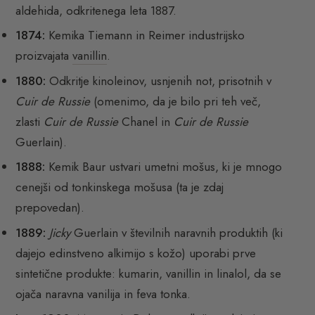
aldehida, odkritenega leta 1887.
1874:
Kemika Tiemann in Reimer industrijsko
proizvajata
vanillin
.
1880:
Odkritje kinoleinov, usnjenih not, prisotnih v
Cuir de Russie
(omenimo, da je bilo pri teh več,
zlasti
Cuir de Russie
Chanel in
Cuir de Russie
Guerlain).
1888:
Kemik Baur ustvari umetni mošus, ki je mnogo
cenejši od tonkinskega mošusa (ta je zdaj
prepovedan).
1889:
Jicky
Guerlain v številnih naravnih produktih (ki
dajejo edinstveno alkimijo s kožo) uporabi prve
sintetične produkte: kumarin, vanillin in linalol, da se
ojača naravna vanilija in feva tonka.