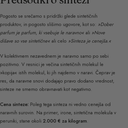
Pogosto se srečamo s pridržki glede sintetičnih
produktov, in pogosto slišimo ugovore, kot so:
»Dober
parfum je parfum, ki vsebuje le naravno«
ali
»Nove
dišave so vse sintetične«
ali celo
»Sinteza je cenejša.«
V kolektivnem nezavednem je naravno samo po sebi
pozitivno. V resnici je večina sintetičnih molekul le
»kopija« istih molekul, ki jih najdemo v naravi. Čeprav je
res, da naravne snovi dodajajo pravo dodano vrednost,
sinteze ne smemo obravnavati kot negativno.
Cena sinteze:
Poleg tega sinteza ni vedno cenejša od
naravnih surovin. Na primer, irone, sintetična molekula v
peruniki, stane okoli
2.000 € za kilogram
.