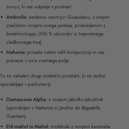
soncu, ki vas odpelje v podrast.
Ambrofix:
nedavno razvit pri Givaudanu, s svojim
značilnim vonjem sivega jantarja, pridobljenim z
biotehnologijo (100 % obnovljiv iz trajnostnega
sladkornega trsa).
Mahonia:
prinaša cvetni vdih kompoziciji in vas
prenese v srce cvetnega polja.
Tu so nekateri drugi sintetični produkti, ki se redno
uporabljajo v parfumeriji:
Damascone Alpha:
z vonjem jabolko-jabolčnik
(uporabljen v
Nahema
in
Jardins de Bagatelle
Guerlain).
Etil-maltol in Maltol:
molekule z vonjem karamela