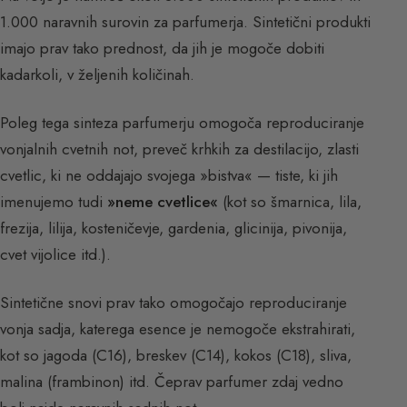
1.000 naravnih surovin za parfumerja. Sintetični produkti
imajo prav tako prednost, da jih je mogoče dobiti
kadarkoli, v željenih količinah.
Poleg tega sinteza parfumerju omogoča reproduciranje
vonjalnih cvetnih not, preveč krhkih za destilacijo, zlasti
cvetlic, ki ne oddajajo svojega »bistva« — tiste, ki jih
imenujemo tudi
»neme cvetlice«
(kot so šmarnica, lila,
frezija, lilija, kosteničevje, gardenia, glicinija, pivonija,
cvet vijolice itd.).
Sintetične snovi prav tako omogočajo reproduciranje
vonja sadja, katerega esence je nemogoče ekstrahirati,
kot so jagoda (C16), breskev (C14), kokos (C18), sliva,
malina (frambinon) itd. Čeprav parfumer zdaj vedno