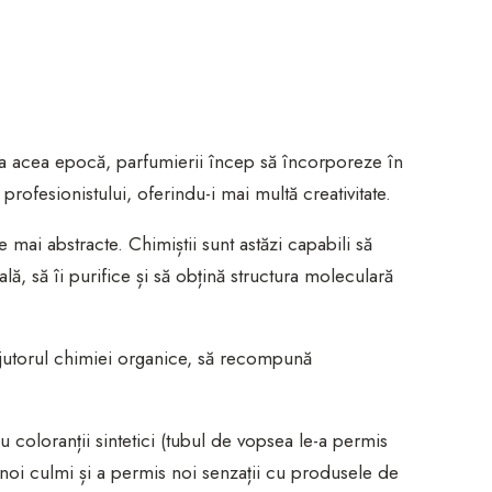
 La acea epocă, parfumierii încep să încorporeze în
rofesionistului, oferindu-i mai multă creativitate.
ai abstracte. Chimiștii sunt astăzi capabili să
ă, să îi purifice și să obțină structura moleculară
 ajutorul chimiei organice, să recompună
coloranții sintetici (tubul de vopsea le-a permis
ins noi culmi și a permis noi senzații cu produsele de