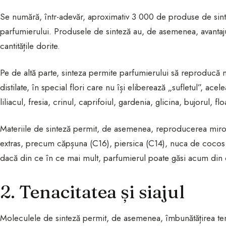
Se numără, într-adevăr, aproximativ 3 000 de produse de sinte
parfumierului. Produsele de sinteză au, de asemenea, avantaju
cantitățile dorite.
Pe de altă parte, sinteza permite parfumierului să reproducă n
distilate, în special flori care nu își eliberează „sufletul”, ace
liliacul, fresia, crinul, caprifoiul, gardenia, glicina, bujorul, fl
Materiile de sinteză permit, de asemenea, reproducerea miros
extras, precum căpșuna (C16), piersica (C14), nuca de cocos
dacă din ce în ce mai mult, parfumierul poate găsi acum din c
2. Tenacitatea și siajul
Moleculele de sinteză permit, de asemenea, îmbunătățirea tenac