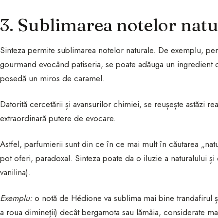
3. Sublimarea notelor natu
Sinteza permite sublimarea notelor naturale. De exemplu, pentr
gourmand evocând patiseria, se poate adăuga un ingredient de
posedă un miros de caramel.
Datorită cercetării și avansurilor chimiei, se reușește astăzi r
extraordinară putere de evocare.
Astfel, parfumierii sunt din ce în ce mai mult în căutarea „natu
pot oferi, paradoxal. Sinteza poate da o iluzie a naturalului ș
vanilina).
Exemplu:
o notă de Hédione va sublima mai bine trandafirul ș
a roua dimineții) decât bergamota sau lămâia, considerate mai