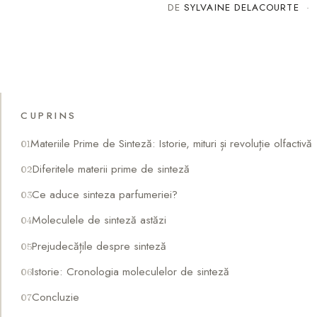
DE
SYLVAINE DELACOURTE
·
CUPRINS
Materiile Prime de Sinteză: Istorie, mituri și revoluție olfactivă
Diferitele materii prime de sinteză
Ce aduce sinteza parfumeriei?
Moleculele de sinteză astăzi
Prejudecățile despre sinteză
Istorie: Cronologia moleculelor de sinteză
Concluzie