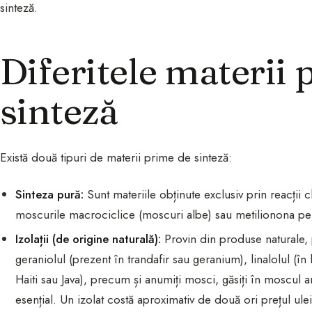
sinteză.
Diferitele materii 
sinteză
Există două tipuri de materii prime de sinteză:
Sinteza pură:
Sunt materiile obținute exclusiv prin reacții 
moscurile macrociclice (moscuri albe) sau metilionona pentr
Izolații (de origine naturală):
Provin din produse naturale, 
geraniolul (prezent în trandafir sau geranium), linalolul (în 
Haiti sau Java), precum și anumiți mosci, găsiți în moscul an
esențial. Un izolat costă aproximativ de două ori prețul ule