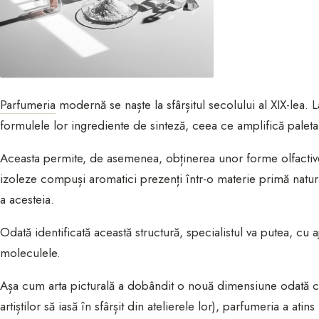
Parfumeria
modernă se naște la sfârșitul secolului al XIX-lea.
formulele lor ingrediente de sinteză, ceea ce amplifică paleta p
Aceasta permite, de asemenea, obținerea unor forme olfactive m
izoleze compuși aromatici prezenți într-o materie primă natural
a acesteia.
Odată identificată această structură, specialistul va putea, cu
moleculele.
Așa cum arta picturală a dobândit o nouă dimensiune odată cu 
artiștilor să iasă în sfârșit din atelierele lor), parfumeria a at