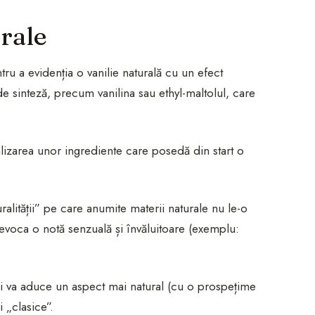
rale
u a evidenția o vanilie naturală cu un efect
 sinteză, precum vanilina sau ethyl-maltolul, care
ealizarea unor ingrediente care posedă din start o
ralității” pe care anumite materii naturale nu le-o
i evoca o notă senzuală și învăluitoare (exemplu:
i va aduce un aspect mai natural (cu o prospețime
 „clasice”.