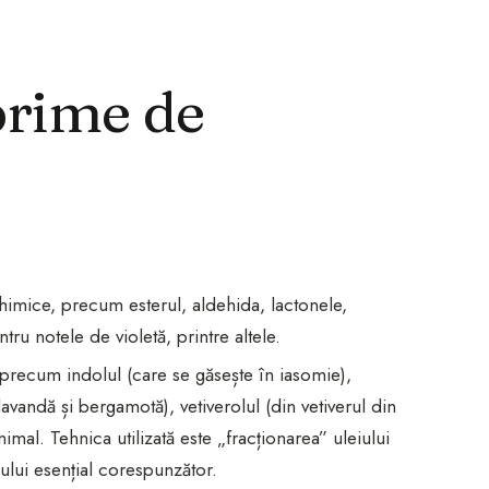
prime de
chimice, precum esterul, aldehida, lactonele,
u notele de violetă, printre altele.
precum indolul (care se găsește în iasomie),
lavandă și bergamotă), vetiverolul (din vetiverul din
imal. Tehnica utilizată este „fracționarea” uleiului
iului esențial corespunzător.