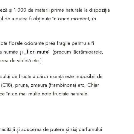
ză și 1 000 de materii prime naturale la dispoziția
l de a putea fi obținute în orice moment, în
ote florale odorante prea fragile pentru a fi
lea numite și
„flori mute”
(precum lăcrămioarele,
oarea de violetă etc.).
ului de fructe a căror esență este imposibil de
 (C18), pruna, zmeura (frambinona) etc. Chiar
e în ce mai multe note fructate naturale.
ității și aducerea de putere și siaj parfumului.