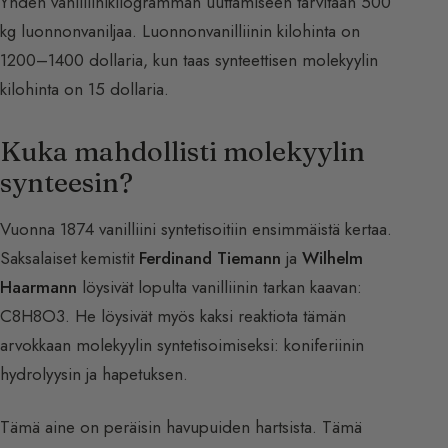
Yhden vanilliinikilogramman uuttamiseen tarvitaan 500
kg luonnonvaniljaa. Luonnonvanilliinin kilohinta on
1200–1400 dollaria, kun taas synteettisen molekyylin
kilohinta on 15 dollaria.
Kuka mahdollisti molekyylin
synteesin?
Vuonna 1874 vanilliini syntetisoitiin ensimmäistä kertaa.
Saksalaiset kemistit
Ferdinand Tiemann
ja
Wilhelm
Haarmann
löysivät lopulta vanilliinin tarkan kaavan:
C8H8O3. He löysivät myös kaksi reaktiota tämän
arvokkaan molekyylin syntetisoimiseksi: koniferiinin
hydrolyysin ja hapetuksen.
Tämä aine on peräisin havupuiden hartsista. Tämä