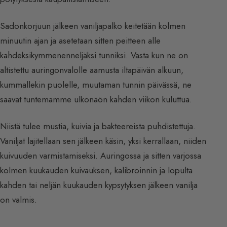
Sadonkorjuun jälkeen vaniljapalko keitetään kolmen
minuutin ajan ja asetetaan sitten peitteen alle
kahdeksikymmenenneljäksi tunniksi. Vasta kun ne on
altistettu auringonvalolle aamusta iltapäivän alkuun,
kummallekin puolelle, muutaman tunnin päivässä, ne
saavat tuntemamme ulkonäön kahden viikon kuluttua.
Niistä tulee mustia, kuivia ja bakteereista puhdistettuja.
Vaniljat lajitellaan sen jälkeen käsin, yksi kerrallaan, niiden
kuivuuden varmistamiseksi. Auringossa ja sitten varjossa
kolmen kuukauden kuivauksen, kalibroinnin ja lopulta
kahden tai neljän kuukauden kypsytyksen jälkeen vanilja
on valmis.