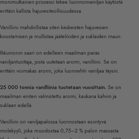
monimutkainen prosessi tekee luonnonvaniljan käytöstä
erittäin kallista hajuvesiteollisuudessa.
Vanilliini mahdollistaa siten keskeisten hajuvesien
koostamisen ja mullistaa jäätelöiden ja suklaiden maun.
Réunionin saari on edelleen maailman paras
vaniljantuottaja, josta uutetaan aromi, vanilliini. Se on
erittäin voimakas aromi, joka luonnehtii vaniljaa täysin.
25 000 tonnia vanilliinia tuotetaan vuosittain.
Se on
maailman eniten valmistettu aromi, kaukana kahvin ja
suklaan edellä.
Vanilliini on vaniljapalossa luonnostaan esiintyvä
molekyyli, joka muodostaa 0,75–2 % palon massasta.