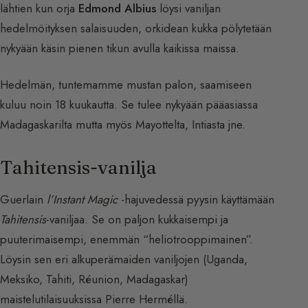
lähtien kun orja
Edmond Albius
löysi vaniljan
hedelmöityksen salaisuuden, orkidean kukka pölytetään
nykyään käsin pienen tikun avulla kaikissa maissa.
Hedelmän, tuntemamme mustan palon, saamiseen
kuluu noin 18 kuukautta. Se tulee nykyään pääasiassa
Madagaskarilta mutta myös Mayottelta, Intiasta jne.
Tahitensis-vanilja
Guerlain
l’Instant Magic
-hajuvedessä pyysin käyttämään
Tahitensis
-vaniljaa. Se on paljon kukkaisempi ja
puuterimaisempi, enemmän “heliotrooppimainen”.
Löysin sen eri alkuperämaiden vaniljojen (Uganda,
Meksiko, Tahiti, Réunion, Madagaskar)
maistelutilaisuuksissa Pierre Herméllä.