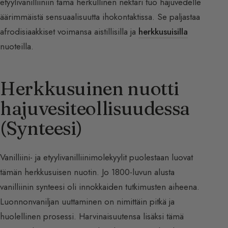
etyylivanilliiniin tämä herkullinen nektari tuo hajuvedelle
äärimmäistä sensuaalisuutta ihokontaktissa. Se paljastaa
afrodisiaakkiset voimansa aistillisilla ja
herkkusuisilla
nuoteilla.
Herkkusuinen nuotti
hajuvesiteollisuudessa
(Synteesi)
Vanilliini- ja etyylivanilliinimolekyylit puolestaan luovat
tämän herkkusuisen nuotin. Jo 1800-luvun alusta
vanilliinin synteesi oli innokkaiden tutkimusten aiheena.
Luonnonvaniljan uuttaminen on nimittäin pitkä ja
huolellinen prosessi. Harvinaisuutensa lisäksi tämä