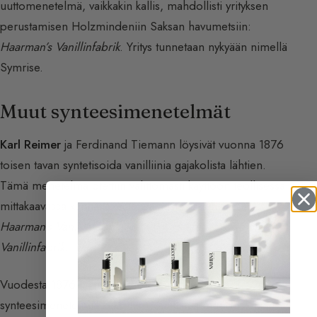
uuttomenetelmä, vaikkakin kallis, mahdollisti yrityksen
perustamisen Holzmindeniin Saksan havumetsiin:
Haarman’s Vanillinfabrik
. Yritys tunnetaan nykyään nimellä
Symrise.
Muut synteesimenetelmät
Karl Reimer
ja Ferdinand Tiemann löysivät vuonna 1876
toisen tavan syntetisoida vanilliinia gajakolista lähtien.
Tämä menetelmä otettiin välittömästi käyttöön teollisessa
mittakaavassa kannattavuutensa ansiosta tehtaassa
Haarman’s Vanillinfabrik
, josta tuli
Haarman & Reimer
Vanillinfabrik
.
Vuodesta 1876 lähtien lukuisia vanilliinin
synteesimenetelmiä keksittiin. Vanilliinia muodostetaan