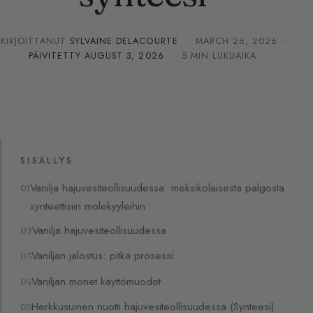
KIRJOITTANUT
SYLVAINE DELACOURTE
·
MARCH 26, 2026
·
PÄIVITETTY
AUGUST 3, 2026
· 5 MIN LUKUAIKA
SISÄLLYS
Vanilja hajuvesiteollisuudessa: meksikolaisesta palgosta
synteettisiin molekyyleihin
Vanilja hajuvesiteollisuudessa
Vaniljan jalostus: pitkä prosessi
Vaniljan monet käyttömuodot
Herkkusuinen nuotti hajuvesiteollisuudessa (Synteesi)