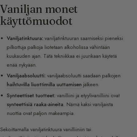
Vaniljan monet
käyttömuodot
Vaniljatinktuura:
vaniljatinktuuran saamiseksi pieneksi
pilkottuja palkoja liotetaan alkoholissa vähintään
kuukauden ajan. Tätä tekniikkaa ei juurikaan käytetä
enää nykyään.
Vaniljaabsoluutti:
vaniljaabsoluutti saadaan palkojen
haihtuvilla liuottimilla uuttamisen
jälkeen.
Synteettiset tuotteet:
vanilliini ja etyylivanilliini ovat
synteettisiä
raaka-aineita
. Nämä kaksi vaniljaista
nuottia ovat paljon makeampia.
Sekoittamalla vaniljatinktuura vanilliiniin tai