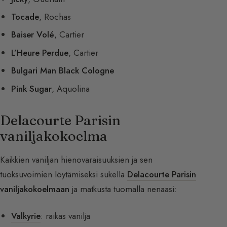
Tocade
, Rochas
Baiser Volé
, Cartier
L’Heure Perdue
, Cartier
Bulgari Man Black Cologne
Pink Sugar
, Aquolina
Delacourte Parisin
vaniljakokoelma
Kaikkien vaniljan hienovaraisuuksien ja sen
tuoksuvoimien löytämiseksi sukella
Delacourte Parisin
vaniljakokoelmaan
ja matkusta tuomalla nenaasi:
Valkyrie
: raikas vanilja