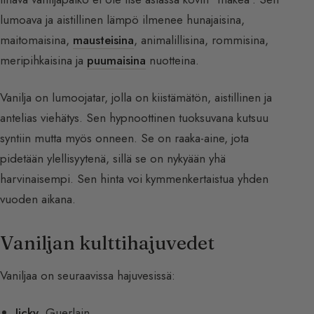
lumoava ja aistillinen lämpö ilmenee hunajaisina,
maitomaisina,
mausteisina
, animalillisina, rommisina,
meripihkaisina ja
puumaisina
nuotteina.
Vanilja on lumoojatar, jolla on kiistämätön, aistillinen ja
antelias viehätys. Sen hypnoottinen tuoksuvana kutsuu
syntiin mutta myös onneen. Se on raaka-aine, jota
pidetään ylellisyytenä, sillä se on nykyään yhä
harvinaisempi. Sen hinta voi kymmenkertaistua yhden
vuoden aikana.
Vaniljan kulttihajuvedet
Vaniljaa on seuraavissa hajuvesissä:
Jicky
, Guerlain