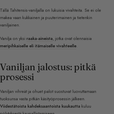
Tällä Tahitensis-vaniljalla on lukuisia vivahteita. Se ei ole
makea vaan kukkainen ja puuterimainen ja tietenkin
vaniljainen.
Vanilja on yksi
raaka-aineista
, jotka ovat olennaisia
meripihkaiselle eli itämaiselle vivahteelle
.
Vaniljan jalostus: pitkä
prosessi
Vaniljan vihreät ja ohuet palot suostuvat luovuttamaan
tuoksunsa vasta pitkän käsityöprosessin jälkeen.
Viidestätoista kahdeksaantoista kuukautta
kuluu
pölytyksestä kaupallistamiseen.