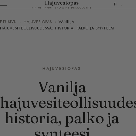
Hajuvesiopas
FI
KIRJOITTANUT SYLVAINE DELACOURTE
ETUSIVU
›
HAJUVESIOPAS
›
VANILJA
HAJUVESITEOLLISUUDESSA: HISTORIA, PALKO JA SYNTEESI
HAJUVESIOPAS
Vanilja
hajuvesiteollisuude
historia, palko ja
synteesi