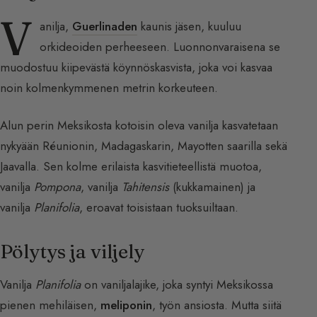
V
anilja,
Guerlinaden
kaunis jäsen, kuuluu
orkideoiden perheeseen. Luonnonvaraisena se
muodostuu kiipevästä köynnöskasvista, joka voi kasvaa
noin kolmenkymmenen metrin korkeuteen.
Alun perin Meksikosta kotoisin oleva vanilja kasvatetaan
nykyään Réunionin, Madagaskarin, Mayotten saarilla sekä
Jaavalla. Sen kolme erilaista kasvitieteellistä muotoa,
vanilja
Pompona
, vanilja
Tahitensis
(kukkamainen) ja
vanilja
Planifolia
, eroavat toisistaan tuoksuiltaan.
Pölytys ja viljely
Vanilja
Planifolia
on vaniljalajike, joka syntyi Meksikossa
pienen mehiläisen,
meliponin
, työn ansiosta. Mutta siitä