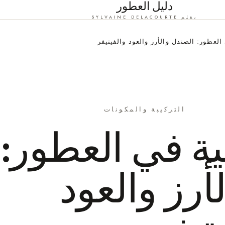
دليل العطور
بقلم SYLVAINE DELACOURTE
العطور: الصندل والأرز والعود والفيتيفر
التركيبة والمكونات
ية في العطور:
أرز والعود