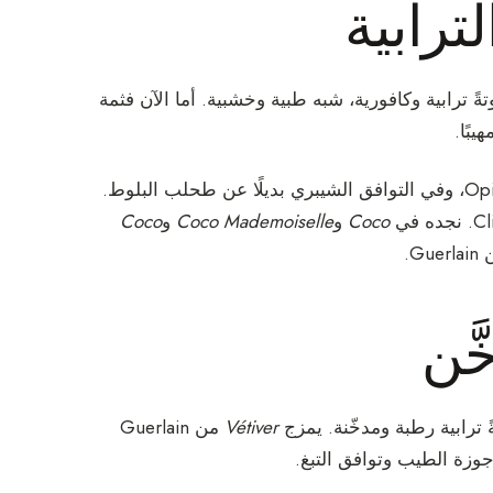
ةً ترابية وكافورية، شبه طبية وخشبية. أما الآن فثمة
يبًا.
هو أحد المكوّنات الرئيسية في التوافق الشرقي كـ Shalimar وOpium، وفي التوافق الشيبري بديلًا عن طحلب البلوط.
Coco
و
Coco Mademoiselle
و
Coco
Gue.
Vétiver
من Guerlain