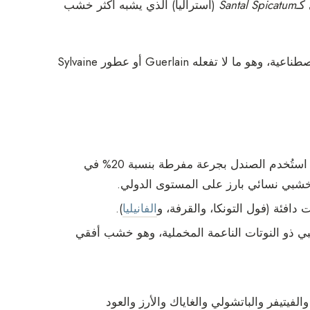
 كـ
Santal Spicatum
(أستراليا) الذي يشبه أكثر خشب
تخلّت كثير من الماركات عن الصندل الطبيعي لصالح التركيبات الاصطناعية، وهو ما لا تفعله Guerlain أو عطور Sylvaine
للمرة الأولى في عطر نسائي، استُخدم الصندل بجرعة مفرطة بنسبة 20% في
شبي نسائي بارز على المستوى الدولي.
دافئة (فول التونكا، والقرفة، و
الفانيليا
).
بي ذو النوتات الناعمة المخملية، وهو خشب أفقي
فيتيفر والباتشولي والغاياك والأرز والعود