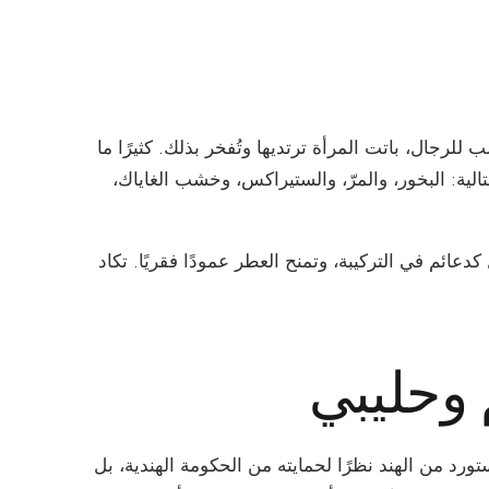
لرجال، باتت المرأة ترتديها وتُفخر بذلك. كثيرًا ما
الية: البخور، والمرّ، والستيراكس، وخشب الغاياك،
عائم في التركيبة، وتمنح العطر عمودًا فقريًا. تكاد
ورد من الهند نظرًا لحمايته من الحكومة الهندية، بل