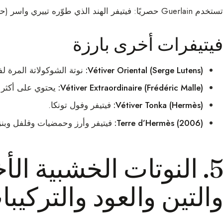
تستخدم Guerlain حصريًا: فيتيفر الهند الذي طوّره تييري واسر (حاضر بقوة في
فيتيفرات أخرى بارزة
Vétiver Oriental (Serge Lutens):
نوتة الشوكولاتة المرة لفي
Vétiver Extraordinaire (Frédéric Malle):
يحتوي على أكثر من 25% من الف
Vétiver Tonka (Hermès):
فيتيفر وفول تونكا.
Terre d’Hermès (2006):
فيتيفر وأرز وحمضيات وفلفل وبنز
5. النوتات الخشبية ال
والتين والعود والتركيب