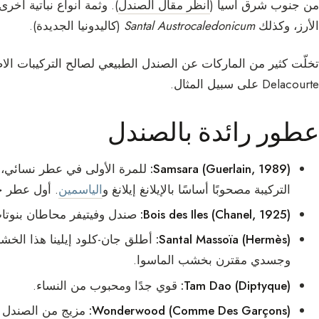
من جنوب شرق آسيا (
انظر مقال الصندل
). وثمة أنواع نباتية أخرى
الأرز، وكذلك
Santal Austrocaledonicum
(كاليدونيا الجديدة).
Delacourte على سبيل المثال.
عطور رائدة بالصندل
Samsara (Guerlain, 1989):
التركيبة مصحوبًا أساسًا بالإيلانغ إيلانغ و
الياسمين
. أول عطر خ
Bois des Iles (Chanel, 1925):
صندل وفيتيفر محاطان بنوتات 
Santal Massoïa (Hermès):
أطلق جان-كلود إيلينا هذا الخش
وجسدي مقترن بخشب الماسوا.
Tam Dao (Diptyque):
قوي جدًا ومحبوب من النساء.
Wonderwood (Comme Des Garçons):
مزيج من الصندل وال