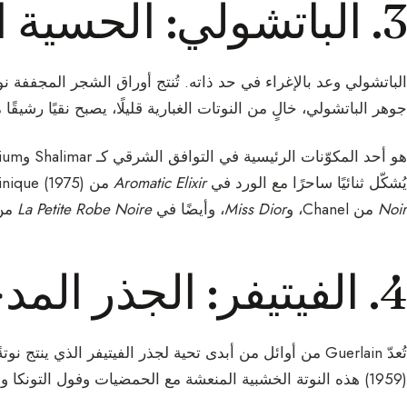
3. الباتشولي: الحسية الترابية
الباتشولي وعد بالإغراء في حد ذاته. تُنتج أوراق الشجر المجففة نوت
جوهر الباتشولي، خالٍ من النوتات الغبارية قليلًا، يصبح نقيًا رشيقًا مه
يُشكّل ثنائيًا ساحرًا مع الورد في
Aromatic Elixir
من Clinique (1975). نجده في
Noir
من Chanel، و
Miss Dior
، وأيضًا في
La Petite Robe Noire
من rlain
4. الفيتيفر: الجذر المدخَّن
تُعدّ Guerlain من أوائل من أبدى تحية لجذر الفيتيفر الذي ينتج نوتةً ترابية رطبة ومدخّنة. يمزج
(1959) هذه النوتة الخشبية المنعشة مع الحمضيات وفول التونكا وجوزة الطيب وتوافق التبغ.