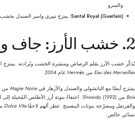
والسرو.
Santal Royal (Guerlain):
يمزج تييري واسر الصندل بخشب ا
2. خشب الأرز: جاف ونابض
يُذكّر خشب الأرز بقلم الرصاص ومنشرة الخشب وبُرادته. يمتزج امت
Eau des Merveilles
من Hermès عام 2004.
يمتزج أيضًا مع الباتشولي والصندل والأزهار في
Magie Noire
من Lancôme (1978)، ومع الفواكه كما في
Bois
والقرنفل ومضرّجة بنوتات البنفسج. عطر ألهم لاحقًا
Dolce Vita
من ior
نسائي خالص.