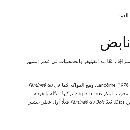
لعود.
زاجًا رائعًا مع الفيتيفر والحمضيات في عطر الشيبر
Féminité du
من Shiseido (1992). احتفاءً بنوتة أرز الأطلس المُحيلة إلى المغرب، ابتكر Serge Lutens تركيبةً متبّلة بالقرفة
D. يُعدّ
Féminité du Bois
فعلًا أول عطر خشبي