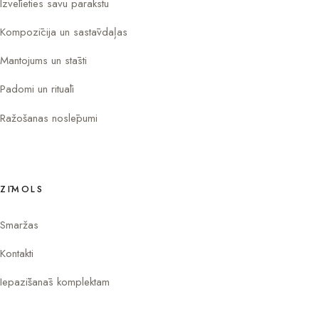
Izvēlieties savu parakstu
Kompozīcija un sastāvdaļas
Mantojums un stāsti
Padomi un rituāli
Ražošanas noslēpumi
ZĪMOLS
Smaržas
Kontakti
Iepazīšanās komplektam
Instagram