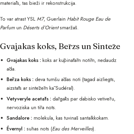
materiāls, tas bieži ir rekonstrukcija.
To var atrast YSL
M7
, Guerlain
Habit Rouge Eau de
Parfum
un
Déserts d’Orient
smaržās.
Gvajakas koks, Bērzs un Sintēze
Gvajakas koks :
koks ar kūpinātām notīm, nedaudz
āda.
Bērza koks :
deva tumšu ādas noti (tagad aizliegts,
aizstāts ar sintēzēm kā Sudéral).
Vetyveryle acetāts :
dārgāks par dabisko vetivēru,
nervoziska un tīra nots.
Sandalore :
molekula, kas tuvinās santalkkokam.
Évernyl :
sūnas nots (
Eau des Merveilles
).