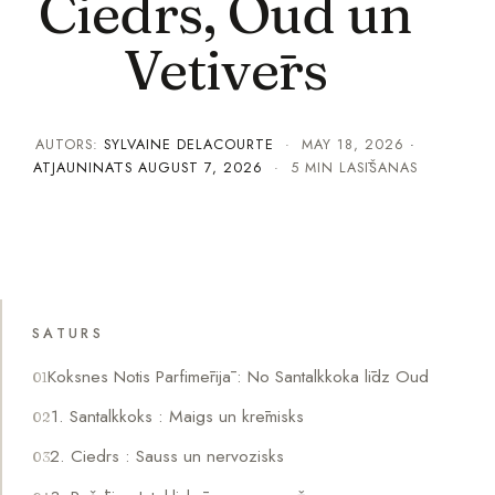
Ciedrs, Oud un
Vetivērs
AUTORS:
SYLVAINE DELACOURTE
·
MAY 18, 2026
·
ATJAUNINĀTS
AUGUST 7, 2026
· 5 MIN LASĪŠANAS
SATURS
Koksnes Notis Parfimērijā : No Santalkkoka līdz Oud
1. Santalkkoks : Maigs un krēmisks
2. Ciedrs : Sauss un nervozisks