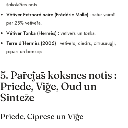
šokolādes nots.
Vétiver Extraordinaire (Frédéric Malle) :
satur vairāk
par 25% vetivēra.
Vétiver Tonka (Hermès) :
vetivērs un tonka.
Terre d’Hermès (2006) :
vetivērs, ciedrs, citrusaugļi,
pipari un benzojs.
5. Pārējās koksnes notis :
Priede, Vīģe, Oud un
Sintēze
Priede, Ciprese un Vīģe