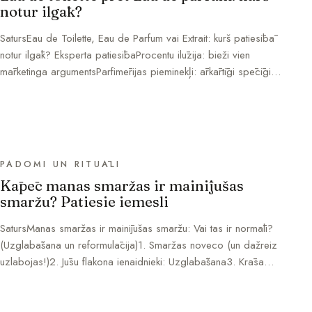
notur ilgāk?
SatursEau de Toilette, Eau de Parfum vai Extrait: kurš patiesībā
notur ilgāk? Eksperta patiesībaProcentu ilūzija: bieži vien
mārketinga argumentsParfimērijas pieminekļi: ārkārtīgi spēcīgi…
PADOMI UN RITUĀLI
Kāpēc manas smaržas ir mainījušas
smaržu? Patiesie iemesli
SatursManas smaržas ir mainījušas smaržu: Vai tas ir normāli?
(Uzglabāšana un reformulācija)1. Smaržas noveco (un dažreiz
uzlabojas!)2. Jūsu flakona ienaidnieki: Uzglabāšana3. Krāsa…