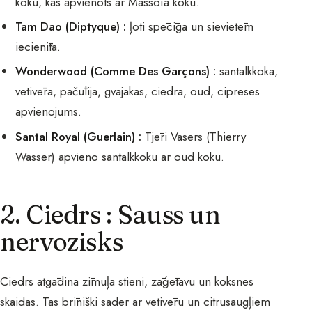
koku, kas apvienots ar Massoïa koku.
Tam Dao (Diptyque) :
ļoti spēcīga un sievietēm
iecienīta.
Wonderwood (Comme Des Garçons) :
santalkkoka,
vetivēra, pačūlija, gvajakas, ciedra, oud, cipreses
apvienojums.
Santal Royal (Guerlain) :
Tjēri Vasers (Thierry
Wasser) apvieno santalkkoku ar oud koku.
2. Ciedrs : Sauss un
nervozisks
Ciedrs atgādina zīmuļa stieni, zāģētavu un koksnes
skaidas. Tas brīniški sader ar vetivēru un citrusaugļiem