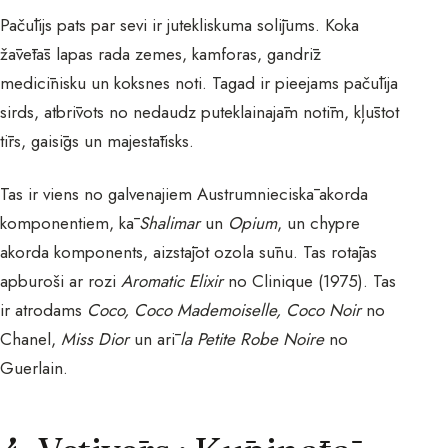
Pačūlijs pats par sevi ir jutekliskuma solījums. Koka
žāvētās lapas rada zemes, kamforas, gandrīz
medicīnisku un koksnes noti. Tagad ir pieejams pačūlija
sirds, atbrīvots no nedaudz puteklainajām notīm, kļūstot
tīrs, gaisīgs un majestātisks.
Tas ir viens no galvenajiem Austrumnieciskā akorda
komponentiem, kā
Shalimar
un
Opium
, un chypre
akorda komponents, aizstājot ozola sūnu. Tas rotājas
apburoši ar rozi
Aromatic Elixir
no Clinique (1975). Tas
ir atrodams
Coco, Coco Mademoiselle, Coco Noir
no
Chanel,
Miss Dior
un arī
la Petite Robe Noire
no
Guerlain.