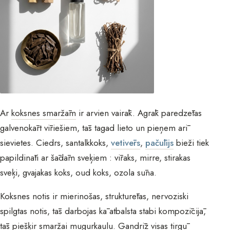
Ar
koksnes smaržām
ir arvien vairāk. Agrāk paredzētas
galvenokārt vīriešiem, tās tagad lieto un pieņem arī
sievietes. Ciedrs, santalkkoks,
vetivērs
,
pačūlijs
bieži tiek
papildināti ar šādām sveķiem : vīraks, mirre, stirakas
sveķi, gvajakas koks, oud koks, ozola sūna.
Koksnes notis ir mierinošas, strukturētas, nervoziski
spilgtas notis, tās darbojas kā atbalsta stabi kompozīcijā,
tās piešķir smaržai mugurkaulu. Gandrīz visas tirgū