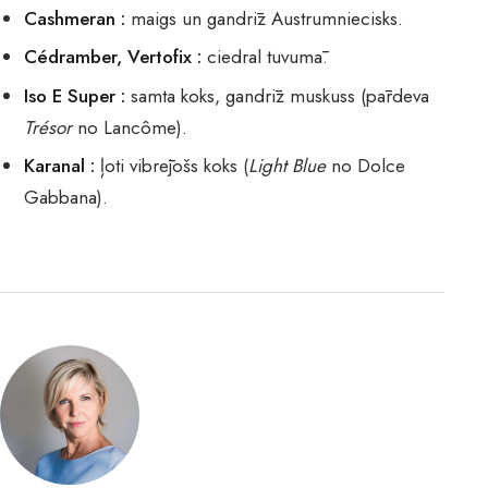
Cashmeran :
maigs un gandrīz Austrumniecisks.
Cédramber, Vertofix :
ciedral tuvumā.
Iso E Super :
samta koks, gandrīz muskuss (pārdeva
Trésor
no Lancôme).
Karanal :
ļoti vibrējošs koks (
Light Blue
no Dolce
Gabbana).