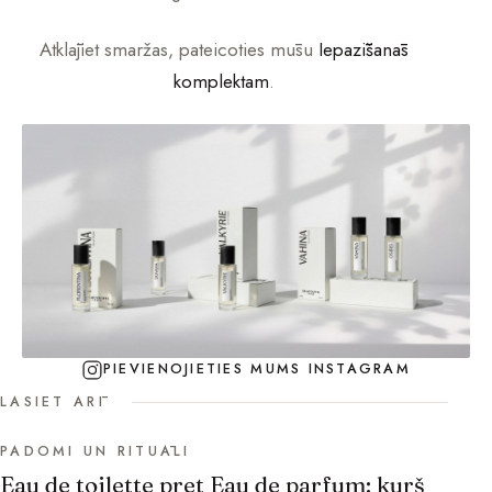
Atklājiet smaržas, pateicoties mūsu
Iepazīšanās
komplektam
.
PIEVIENOJIETIES MUMS INSTAGRAM
LASIET ARĪ
PADOMI UN RITUĀLI
Eau de toilette pret Eau de parfum: kurš