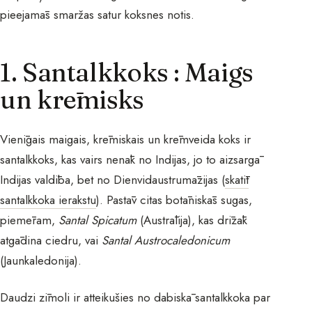
pieejamās smaržas satur koksnes notis.
1. Santalkkoks : Maigs
un krēmisks
Vienīgais maigais, krēmiskais un krēmveida koks ir
santalkkoks, kas vairs nenāk no Indijas, jo to aizsargā
Indijas valdība, bet no Dienvidaustrumāzijas (
skatīt
santalkkoka ierakstu
). Pastāv citas botāniskās sugas,
piemēram,
Santal Spicatum
(Austrālija), kas drīzāk
atgādina ciedru, vai
Santal Austrocaledonicum
(Jaunkaledonija).
Daudzi zīmoli ir atteikušies no dabiskā santalkkoka par