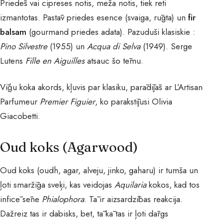
Priedēs vai cipreses notis, meža notis, tiek reti
izmantotas. Pastāv priedes esence (svaiga, rūgta) un
fir
balsam
(gourmand priedes adata). Pazuduši klasiskie :
Pino Silvestre
(1955) un
Acqua di Selva
(1949). Serge
Lutens
Fille en Aiguilles
atsauc šo tēmu.
Vīģu koka akords, kļuvis par klasiku, parādījās ar L’Artisan
Parfumeur
Premier Figuier
, ko parakstījusi Olivia
Giacobetti.
Oud koks (Agarwood)
Oud koks (oudh, agar, alveju, jinko, gaharu) ir tumša un
ļoti smaržīga sveķi, kas veidojas
Aquilaria
kokos, kad tos
inficē sēne
Phialophora
. Tā ir aizsardzības reakcija.
Dažreiz tas ir dabisks, bet, tā kā tas ir ļoti dārgs