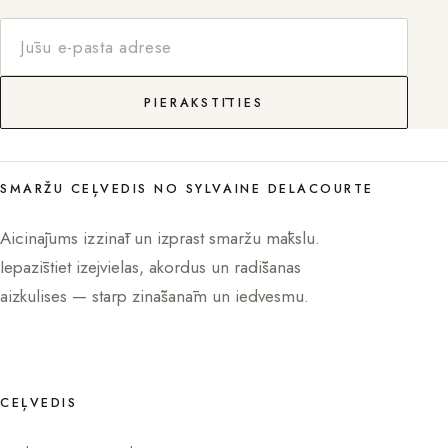
PIERAKSTĪTIES
SMARŽU CEĻVEDIS NO SYLVAINE DELACOURTE
Aicinājums izzināt un izprast smaržu mākslu.
Iepazīstiet izejvielas, akordus un radīšanas
aizkulises — starp zināšanām un iedvesmu.
CEĻVEDIS