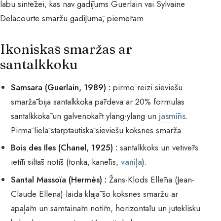
labu sintēzei, kas nav gadījums Guerlain vai Sylvaine
Delacourte smaržu gadījumā, piemēram.
Ikoniskās smaržas ar
santalkkoku
Samsara (Guerlain, 1989) :
pirmo reizi sieviešu
smaržā bija santalkkoka pārdeva ar 20% formulas
santalkkokā un galvenokārt ylang-ylang un
jasmīns
.
Pirmā lielā starptautiskā sieviešu koksnes smarža.
Bois des Iles (Chanel, 1925) :
santalkkoks un vetivērs
ietīti siltās notīs (tonka, kanēlis,
vaniļa
).
Santal Massoïa (Hermès) :
Žans-Klods Ellēna (Jean-
Claude Ellena) laida klajā šo koksnes smaržu ar
apaļām un samtainām notīm, horizontālu un juteklisku