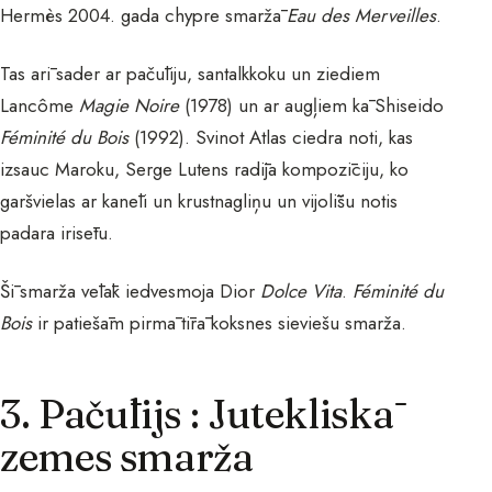
Hermès 2004. gada chypre smaržā
Eau des Merveilles
.
Tas arī sader ar pačūliju, santalkkoku un ziediem
Lancôme
Magie Noire
(1978) un ar augļiem kā Shiseido
Féminité du Bois
(1992). Svinot Atlas ciedra noti, kas
izsauc Maroku, Serge Lutens radīja kompozīciju, ko
garšvielas ar kanēli un krustnagliņu un vijolīšu notis
padara irisētu.
Šī smarža vēlāk iedvesmoja Dior
Dolce Vita
.
Féminité du
Bois
ir patiešām pirmā tīrā koksnes sieviešu smarža.
3. Pačūlijs : Jutekliskā
zemes smarža