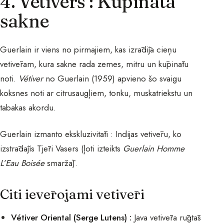
4. Vetivērs : Kūpinātā
sakne
Guerlain ir viens no pirmajiem, kas izrādīja cieņu
vetivēram, kura sakne rada zemes, mitru un kūpinātu
noti.
Vétiver
no Guerlain (1959) apvieno šo svaigu
koksnes noti ar citrusaugļiem, tonku, muskatriekstu un
tabakas akordu.
Guerlain izmanto ekskluzivitāti : Indijas vetivēru, ko
izstrādājis Tjēri Vasers (ļoti izteikts
Guerlain Homme
L’Eau Boisée
smaržā).
Citi ievērojami vetivēri
Vétiver Oriental (Serge Lutens) :
Java vetivēra rūgtās