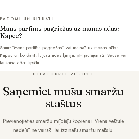
PADOMI UN RITUĀLI
Mans parfīms pagriežas uz manas ādas:
Kāpēc?
Saturs“Mans parfīms pagriežas” vai mainās uz manas ādas:
Kāpēc un ko darīt?1. Jūsu ādas ķīmija: pH jautājums2. Sausa vai
taukaina āda: Lipīdu…
DELACOURTE VĒSTULE
Saņemiet mūsu smaržu
stāstus
Pievienojieties smaržu mīļotāju kopienai. Viena vēstule
nedēļā, ne vairāk, lai izzinātu smaržu mākslu.