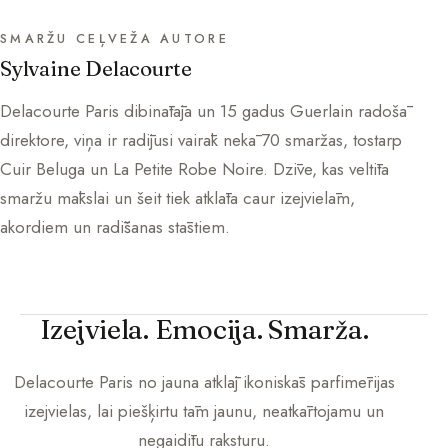
SMARŽU CEĻVEŽA AUTORE
Sylvaine Delacourte
Delacourte Paris dibinātāja un 15 gadus Guerlain radošā
direktore, viņa ir radījusi vairāk nekā 70 smaržas, tostarp
Cuir Beluga un La Petite Robe Noire. Dzīve, kas veltīta
smaržu mākslai un šeit tiek atklāta caur izejvielām,
akordiem un radīšanas stāstiem.
Izejviela. Emocija. Smarža.
Delacourte Paris
no jauna atklāj ikoniskās parfimērijas
izejvielas, lai piešķirtu tām jaunu, neatkārtojamu un
negaidītu raksturu.