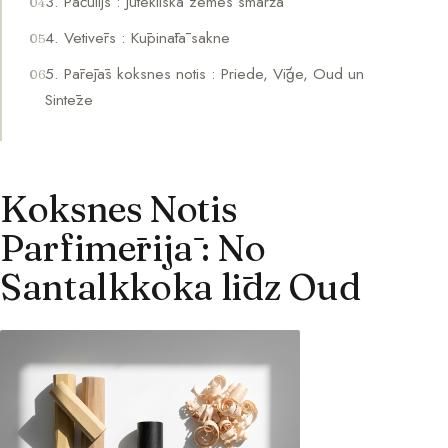
3. Pačūlijs : Jutekliskā zemes smarža
4. Vetivērs : Kūpinātā sakne
5. Pārējās koksnes notis : Priede, Vīģe, Oud un
Sintēze
Koksnes Notis
Parfimērijā : No
Santalkkoka līdz Oud