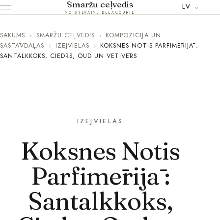
Smaržu ceļvedis
LV
NO SYLVAINE DELACOURTE
SĀKUMS
›
SMARŽU CEĻVEDIS
›
KOMPOZĪCIJA UN
SASTĀVDAĻAS
›
IZEJVIELAS
›
KOKSNES NOTIS PARFIMĒRIJĀ :
SANTALKKOKS, CIEDRS, OUD UN VETIVĒRS
IZEJVIELAS
Koksnes Notis
Parfimērijā :
Santalkkoks,