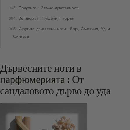
3. Пачулито : Земна чувственост
4. Ветиверът : Пушеният корен
5. Другите дървесни ноти : Бор, Смокиня, Уд и
Синтеза
Дървесните ноти в
парфюмерията : От
сандаловото дърво до уда