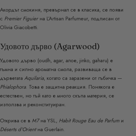
Акордът смокиня, превърнал се в класика, се появи
с
Premier Figuier
на L’Artisan Parfumeur, подписан от
Olivia Giacobetti.
Удовото дърво (Agarwood)
Удовото дърво (oudh, agar, алое, jinko, gaharu) е
тъмна и силно ароматна смола, развиваща се в
дърветата
Aquilaria
, когато са заразени от гъбичка —
Phialophora
. Това е защитна реакция. Понякога е
естествен, но тъй като е много скъпа материя, се
използва и реконституиран.
Открива се в
M7
на YSL,
Habit Rouge Eau de Parfum
и
Déserts d’Orient
на Guerlain.