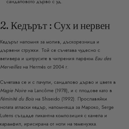
сандаловото дърво с уд.
2. Кедърът : Сух и нервен
Кедърът напомня за молив, дъскорезница и
дървени стружки. Той се съчетава чудесно с
ветивера и цитрусите в чипрения парфюм
Eau des
Merveilles
на Hermès от 2004 г.
Съчетава се и с пачули, сандалово дърво и цветя в
Magie Noire
на Lancôme (1978), и с плодове като в
Féminité du Bois
на Shiseido (1992). Прославяйки
нотата атласки кедър, напомняща за Мароко, Serge
Lutens създаде пикантна композиция с канела и
карамфил, ирисирана от ноти на теменужка.