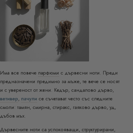
Има все повече
парфюми
с дървесни ноти. Преди
предназначени предимно за мъже, те вече се носят
и с увереност от жени. Кедър, сандалово дърво,
ветивер
,
пачули
се съчетават често със следните
смоли: тамян, смирна, стиракс, гаяково дърво, уд,
дъбов мъх.
Дървесните ноти са успокояващи, структурирани,