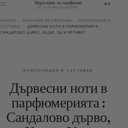
Наръчник за парфюми
BG
ОТ SYLVAINE DELACOURTE
НАЧАЛО
›
НАРЪЧНИК ЗА ПАРФЮМИ
›
КОМПОЗИЦИЯ И
СЪСТАВКИ
›
ДЪРВЕСНИ НОТИ В ПАРФЮМЕРИЯТА :
САНДАЛОВО ДЪРВО, КЕДЪР, УД И ВЕТИВЕР
КОМПОЗИЦИЯ И СЪСТАВКИ
Дървесни ноти в
парфюмерията :
Сандалово дърво,