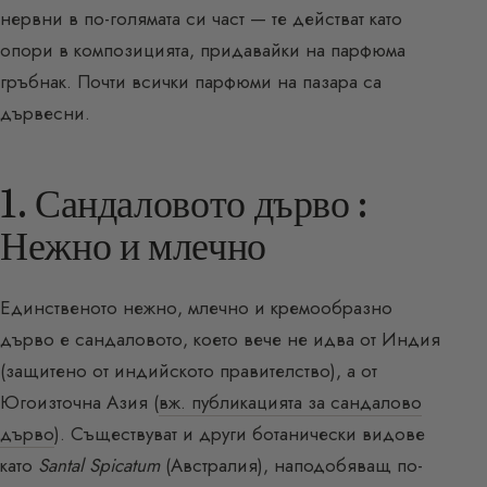
нервни в по-голямата си част — те действат като
опори в композицията, придавайки на парфюма
гръбнак. Почти всички парфюми на пазара са
дървесни.
1. Сандаловото дърво :
Нежно и млечно
Единственото нежно, млечно и кремообразно
дърво е сандаловото, което вече не идва от Индия
(защитено от индийското правителство), а от
Югоизточна Азия (
вж. публикацията за сандалово
дърво
). Съществуват и други ботанически видове
като
Santal Spicatum
(Австралия), наподобяващ по-