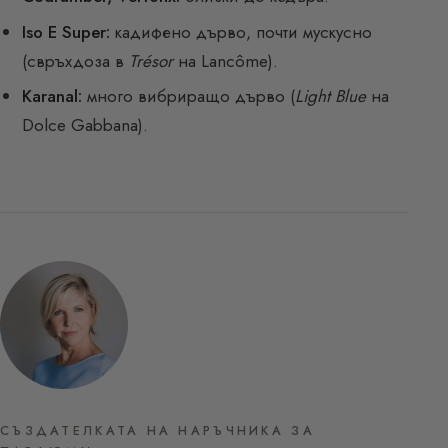
Iso E Super:
кадифено дърво, почти мускусно
(свръхдоза в
Trésor
на Lancôme).
Karanal:
много вибриращо дърво (
Light Blue
на
Dolce Gabbana).
СЪЗДАТЕЛКАТА НА НАРЪЧНИКА ЗА