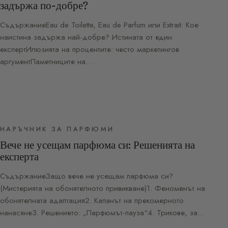
задържа по-добре?
СъдържаниеEau de Toilette, Eau de Parfum или Extrait: Кое
наистина задържа най-добре? Истината от един
експертИлюзията на процентите: често маркетингов
аргументПаметниците на…
НАРЪЧНИК ЗА ПАРФЮМИ
Вече не усещам парфюма си: Решенията на
експерта
СъдържаниеЗащо вече не усещам парфюма си?
(Мистерията на обонятелното привикване)1. Феноменът на
обонятелната адаптация2. Капанът на прекомерното
нанасяне3. Решението: „Парфюмът-пауза“4. Трикове, за…