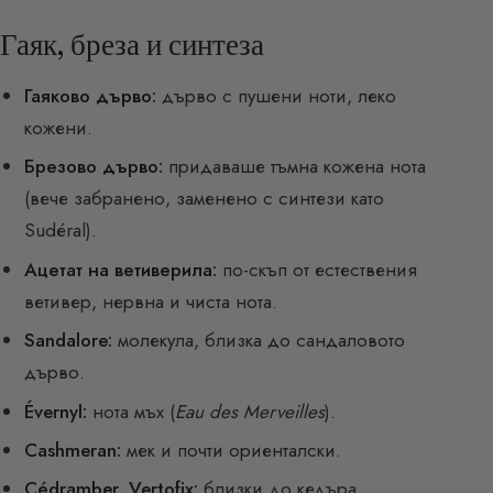
Гаяк, бреза и синтеза
Гаяково дърво:
дърво с пушени ноти, леко
кожени.
Брезово дърво:
придаваше тъмна кожена нота
(вече забранено, заменено с синтези като
Sudéral).
Ацетат на ветиверила:
по-скъп от естествения
ветивер, нервна и чиста нота.
Sandalore:
молекула, близка до сандаловото
дърво.
Évernyl:
нота мъх (
Eau des Merveilles
).
Cashmeran:
мек и почти ориенталски.
Cédramber, Vertofix:
близки до кедъра.