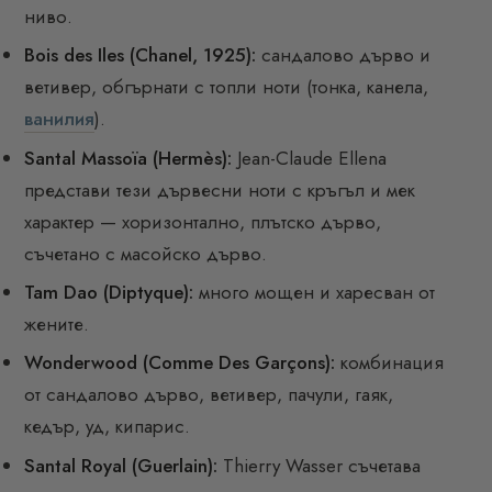
ниво.
Bois des Iles (Chanel, 1925):
сандалово дърво и
ветивер, обгърнати с топли ноти (тонка, канела,
ванилия
).
Santal Massoïa (Hermès):
Jean-Claude Ellena
представи тези дървесни ноти с кръгъл и мек
характер — хоризонтално, плътско дърво,
съчетано с масойско дърво.
Tam Dao (Diptyque):
много мощен и харесван от
жените.
Wonderwood (Comme Des Garçons):
комбинация
от сандалово дърво, ветивер, пачули, гаяк,
кедър, уд, кипарис.
Santal Royal (Guerlain):
Thierry Wasser съчетава