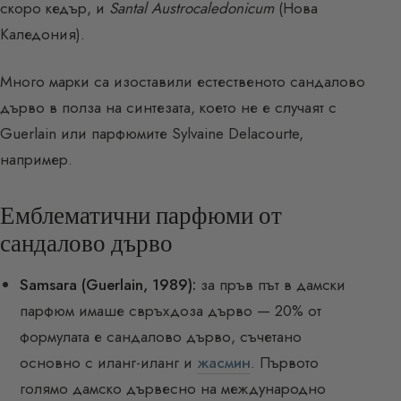
скоро кедър, и
Santal Austrocaledonicum
(Нова
Каледония).
Много марки са изоставили естественото сандалово
дърво в полза на синтезата, което не е случаят с
Guerlain или парфюмите Sylvaine Delacourte,
например.
Емблематични парфюми от
сандалово дърво
Samsara (Guerlain, 1989):
за пръв път в дамски
парфюм имаше свръхдоза дърво — 20% от
формулата е сандалово дърво, съчетано
основно с иланг-иланг и
жасмин
. Първото
голямо дамско дървесно на международно