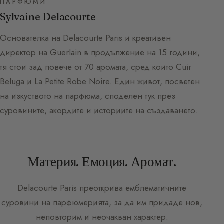
ПАРФЮМИ
Sylvaine Delacourte
Основателка на Delacourte Paris и креативен
директор на Guerlain в продължение на 15 години,
тя стои зад повече от 70 аромата, сред които Cuir
Beluga и La Petite Robe Noire. Един живот, посветен
на изкуството на парфюма, споделен тук през
суровините, акордите и историите на създаването.
Материя. Емоция. Аромат.
Delacourte Paris
преоткрива емблематичните
суровини на парфюмерията, за да им придаде нов,
неповторим и неочакван характер.