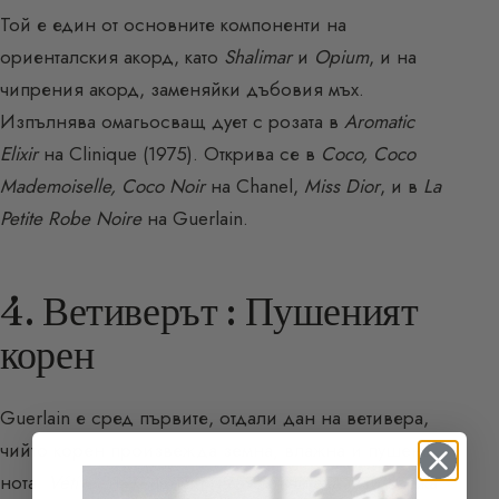
Той е един от основните компоненти на
ориенталския акорд, като
Shalimar
и
Opium
, и на
чипрения акорд, заменяйки дъбовия мъх.
Изпълнява омагьосващ дует с розата в
Aromatic
Elixir
на Clinique (1975). Открива се в
Coco, Coco
Mademoiselle, Coco Noir
на Chanel,
Miss Dior
, и в
La
Petite Robe Noire
на Guerlain.
4. Ветиверът : Пушеният
корен
Guerlain е сред първите, отдали дан на ветивера,
чийто корен произвежда земна, влажна и пушена
нота.
Vétiver
на Guerlain (1959) съчетава тази свежа