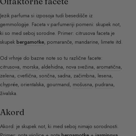
Olfaktorne facete
Jezik parfuma si izposoja tudi besedišče iz
gemmologije. Faceta v parfumeriji pomeni: skupek not,
ki so med seboj sorodne. Primer: citrusova faceta je
skupek
bergamotke
, pomaranče, mandarine, limete itd.
Od vrhnje do bazne note so tu različne facete:
citrusova
,
morska
,
aldehidna
,
nova svežina
,
aromatična
,
zelena
, cvetlična,
sončna
,
sadna
,
začimbna
,
lesena
,
chyprée, orientalska, gourmand,
mošusna
,
pudrana
,
živalska.
Akord
Akord
: je skupek not, ki med seboj nimajo sorodnosti.
Primer: nota vijolice + nota
bergamotke
+
jasminova