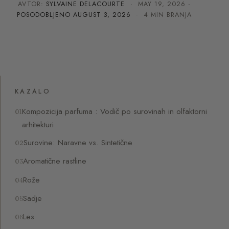
AVTOR:
SYLVAINE DELACOURTE
·
MAY 19, 2026
·
POSODOBLJENO
AUGUST 3, 2026
· 4 MIN BRANJA
KAZALO
Kompozicija parfuma : Vodič po surovinah in olfaktorni
arhitekturi
Surovine: Naravne vs. Sintetične
Aromatične rastline
Rože
Sadje
Les