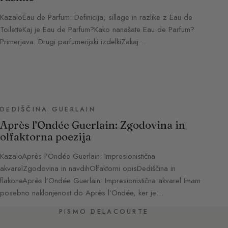
KazaloEau de Parfum: Definicija, sillage in razlike z Eau de
ToiletteKaj je Eau de Parfum?Kako nanašate Eau de Parfum?
Primerjava: Drugi parfumerijski izdelkiZakaj…
DEDIŠČINA GUERLAIN
Après l’Ondée Guerlain: Zgodovina in
olfaktorna poezija
KazaloAprès l’Ondée Guerlain: Impresionistična
akvarelZgodovina in navdihOlfaktorni opisDediščina in
flakoneAprès l’Ondée Guerlain: Impresionistična akvarel Imam
posebno naklonjenost do Après l’Ondée, ker je…
PISMO DELACOURTE