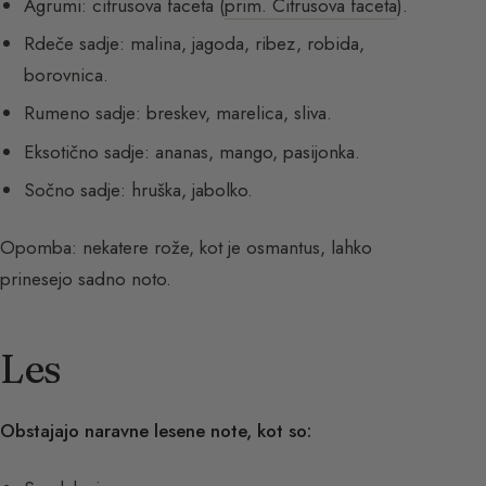
Agrumi: citrusova faceta (
prim. Citrusova faceta
).
Rdeče sadje: malina, jagoda, ribez, robida,
borovnica.
Rumeno sadje: breskev, marelica, sliva.
Eksotično sadje: ananas, mango, pasijonka.
Sočno sadje: hruška, jabolko.
Opomba: nekatere rože, kot je osmantus, lahko
prinesejo sadno noto.
Les
Obstajajo naravne lesene note, kot so: