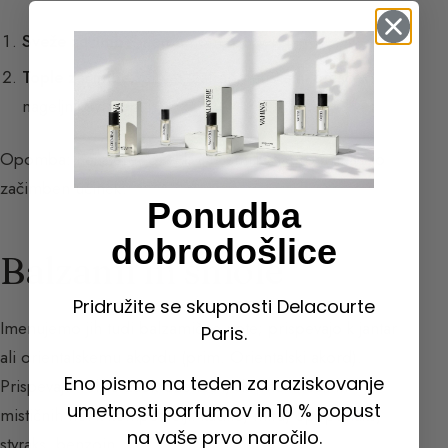
Sveže začimbe:
Kardamom, poper, ingver.
Tople začimbe:
Cimet, žafran, muškatni orešček,
nageljnikovi popki.
Opomba: nekatere rože, kot je smilje, lahko prinašajo
začimben učinek.
Ponudba
dobrodošlice
Balzami in smole
Pridružite se skupnosti Delacourte
Imenujemo jih tudi balzamične note; prispevajo k jantar
Paris.
ali orientalskemu akordu (
prim. Orientalski akord
).
Eno pismo na teden za raziskovanje
Prispevajo veliko zaokroženosti, skrivnostnosti in
umetnosti parfumov in 10 % popust
mističnih not k kompoziciji: kadilo, mira, opoponaks,
na vaše prvo naročilo.
styraks, benzoin.