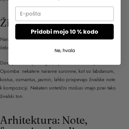
Email
Živalske note
Pridobi mojo 10 % kodo
Naravne živalske note so: mošus,
kastoreum
, cibet,
čebelji vosek, hyraceum,
jantar gris
.
Ne, hvala
Dovoljeni so le jantar gris, hyraceum in čebelji vosek.
Opomba: nekatere naravne surovine, kot so labdanum,
kostus, osmantus, jasmin, lahko prispevajo živalske note
k kompoziciji. Nekateri sintetični mošusi imajo prav tako
živalski ton.
Arhitektura: Note,