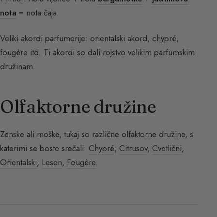
nota
= nota čaja.
Veliki akordi parfumerije: orientalski akord, chypré,
fougère itd. Ti akordi so dali rojstvo velikim parfumskim
družinam.
Olfaktorne družine
Zenske ali moške, tukaj so različne olfaktorne družine, s
katerimi se boste srečali:
Chypré
,
Citrusov
,
Cvetlični
,
Orientalski
,
Lesen
,
Fougère
.