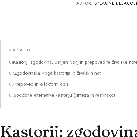
AVTOR:
SYLVAINE DELACOU
KAZALO
Kastorij: zgodovina, usnjeni vonj in prepoved te živalske note
Zgodovinska vloga kastorija in živalskih not
Prepoved in olfaktorni opis
Sodobne alternative kastoriju (sinteza in rastlinsko)
Kastorij: zgodovin