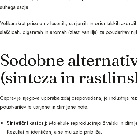
suhega sadja.
Velikanskrat prisoten v lesenih, usnjenjih in orientalskih akordih
slaščicah, cigaretah in aromah (zlasti vanilija) za poudaritev nj
Sodobne alternativ
(sinteza in rastlin
Čeprav je njegova uporaba zdaj prepovedana, je industrija razvil
poustvaritev te usnjene in dimljene note:
Sintetični kastorij
: Molekule reproducirajo živalski in dimlj
Rezultat ni identičen, a se mu zelo približa.