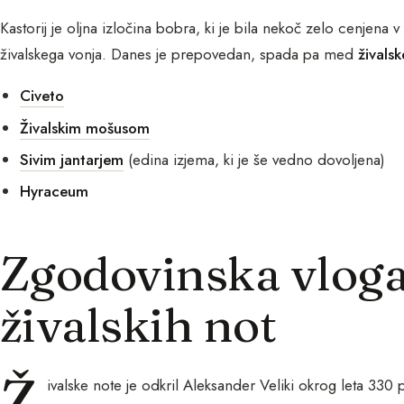
Kastorij je oljna izločina bobra, ki je bila nekoč zelo cenjena 
živalskega vonja. Danes je prepovedan, spada pa med
živals
Civeto
Živalskim mošusom
Sivim jantarjem
(edina izjema, ki je še vedno dovoljena)
Hyraceum
Zgodovinska vloga 
živalskih not
Ž
ivalske note je odkril Aleksander Veliki okrog leta 330 p