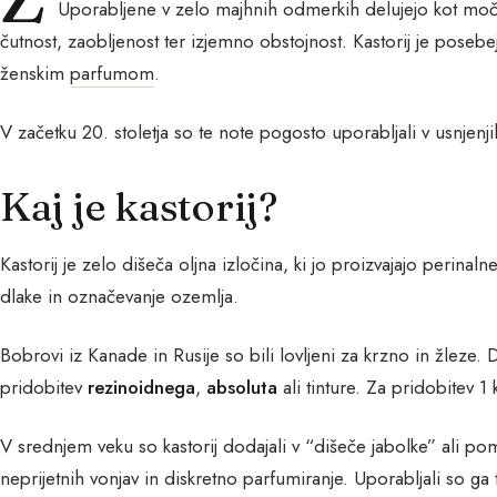
Uporabljene v zelo majhnih odmerkih delujejo kot močni
čutnost, zaobljenost ter izjemno obstojnost. Kastorij je poseb
ženskim
parfumom
.
V začetku 20. stoletja so te note pogosto uporabljali v usnjenji
Kaj je kastorij?
Kastorij je zelo dišeča oljna izločina, ki jo proizvajajo perinal
dlake in označevanje ozemlja.
Bobrovi iz Kanade in Rusije so bili lovljeni za krzno in žleze. D
pridobitev
rezinoidnega
,
absoluta
ali tinture. Za pridobitev 
V srednjem veku so kastorij dodajali v “dišeče jabolke” ali p
neprijetnih vonjav in diskretno parfumiranje. Uporabljali so ga 