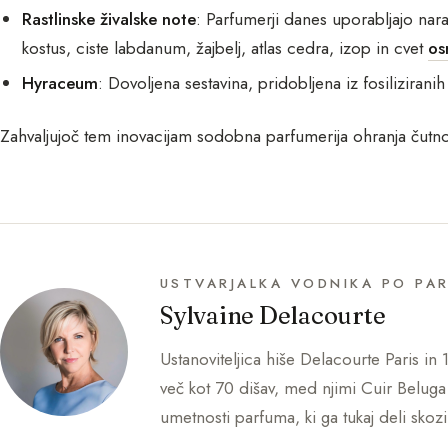
Rastlinske živalske note
: Parfumerji danes uporabljajo nara
kostus, ciste labdanum, žajbelj, atlas cedra, izop in cvet
os
Hyraceum
: Dovoljena sestavina, pridobljena iz fosiliziranih
Zahvaljujoč tem inovacijam sodobna parfumerija ohranja čutnost
USTVARJALKA VODNIKA PO PA
Sylvaine Delacourte
Ustanoviteljica hiše Delacourte Paris in 1
več kot 70 dišav, med njimi Cuir Beluga
umetnosti parfuma, ki ga tukaj deli skoz