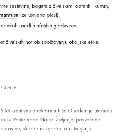
vne sestavine, bogate z živalskimi odtenki: kumin,
mantusa
(za usnjeno plast).
 urinskih usedlin afriških glodavcev.
 živalskih not ob spoštovanju okoljske etike.
RFUMIH
5 let kreativna direktorica hiše Guerlain je ustvarila
 in La Petite Robe Noire. Življenje, posvečeno
i surovine, akorde in zgodbe o ustvarjanju.