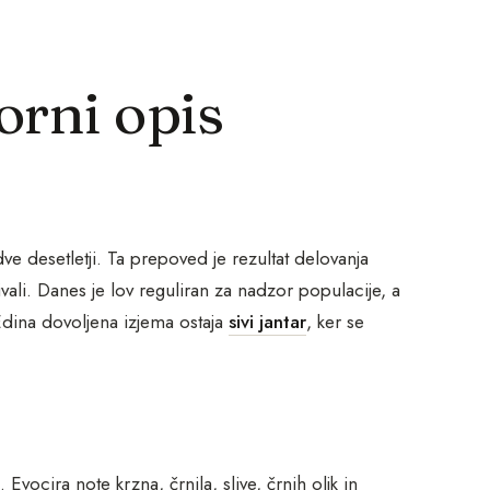
orni opis
ve desetletji. Ta prepoved je rezultat delovanja
ivali. Danes je lov reguliran za nadzor populacije, a
Edina dovoljena izjema ostaja
sivi jantar
, ker se
. Evocira note krzna, črnila, slive, črnih oljk in