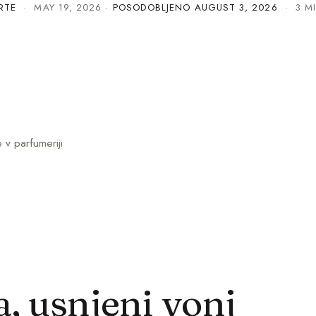
RTE
·
MAY 19, 2026
· POSODOBLJENO
AUGUST 3, 2026
· 3 MI
 v parfumeriji
a, usnjeni vonj