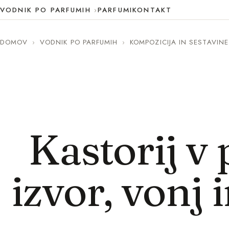
VODNIK PO PARFUMIH
PARFUMI
KONTAKT
DOMOV
›
VODNIK PO PARFUMIH
›
KOMPOZICIJA IN SESTAVINE
Kastorij v 
izvor, vonj 