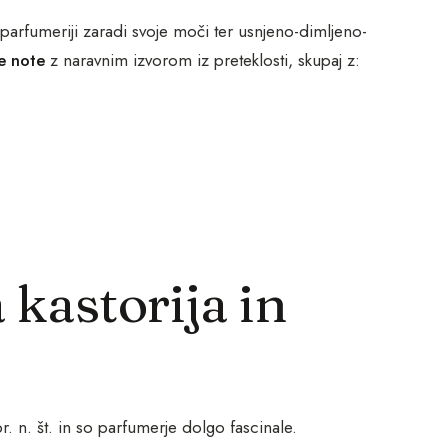
v parfumeriji zaradi svoje moči ter usnjeno-dimljeno-
ke note
z naravnim izvorom iz preteklosti, skupaj z:
kastorija in
r. n. št. in so parfumerje dolgo fascinale.