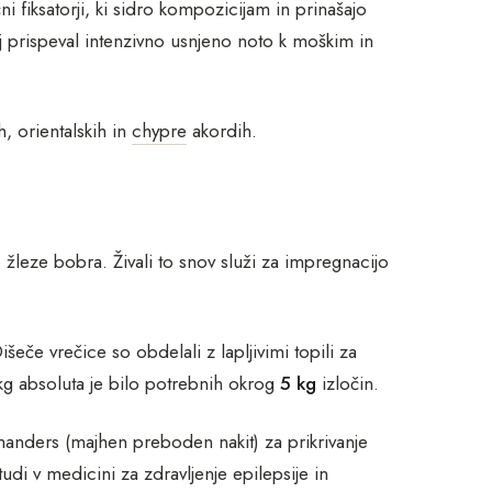
 fiksatorji, ki sidro kompozicijam in prinašajo
ej prispeval intenzivno usnjeno noto k moškim in
h, orientalskih in
chypre
akordih.
ne žleze bobra. Živali to snov služi za impregnacijo
išeče vrečice so obdelali z lapljivimi topili za
1 kg absoluta je bilo potrebnih okrog
5 kg
izločin.
omanders (majhen preboden nakit) za prikrivanje
tudi v medicini za zdravljenje epilepsije in