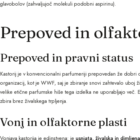
glavobolov (zahvaljujoč molekuli podobni aspirinu).
Prepoved in olfakt
Prepoved in pravni status
Kastorij je v konvencionalni parfumeriji prepovedan že dobri d
organizacij, kot je WWF, saj je zbiranje snovi zahtevalo uboj ž
velike etične parfumske hiše tega izdelka ne uporabljajo več. 
zbira brez živalskega trpljenja.
Vonj in olfaktorne plasti
Vonjava kastorija je edinstvena: je
usnjata, živalska in dimljena