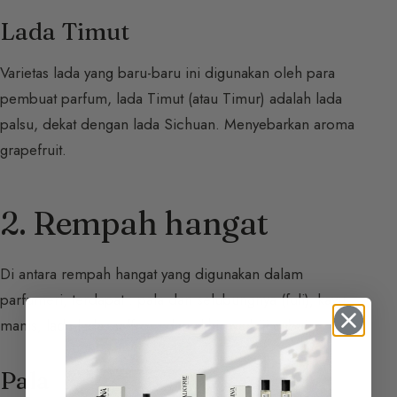
Lada Timut
Varietas lada yang baru-baru ini digunakan oleh para
pembuat parfum, lada Timut (atau Timur) adalah lada
palsu, dekat dengan lada Sichuan. Menyebarkan aroma
grapefruit.
2. Rempah hangat
Di antara rempah hangat yang digunakan dalam
parfumeri, terdapat : pala dan selubungnya (fuli), kayu
manis, lada-lada, saffron, dan akhirnya biji cabai.
Pala