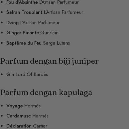
Fou d’Absinthe
L’Artisan Parfumeur
Safran Troublant
L’Artisan Parfumeur
Dzing
L’Artisan Parfumeur
Ginger Picante
Guerlain
Baptême du Feu
Serge Lutens
Parfum dengan biji juniper
Gin
Lord Of Barbès
Parfum dengan kapulaga
Voyage
Hermès
Cardamusc
Hermès
Déclaration
Cartier