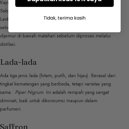
Kayu manis telah digunakan selama beberapa milenium.
Sebagian besar produksi kayu manis berada di Sri
Tidak, terima kasih
Lanka, Seychelles, dan Madagaskar. Rempah dipanen
setiap dua tahun dan kayunya yang sangat tipis harus
dijemur di bawah matahari sebelum diproses melalui
distilasi.
Lada-lada
Ada tiga jenis lada (hitam, putih, dan hijau). Berasal dari
tingkat kematangan yang berbeda, tetapi varietas yang
sama :
Piper Nigrum
. Ini adalah rempah yang sangat
diminati, baik untuk dikonsumsi maupun dalam
parfumeri.
Saffron