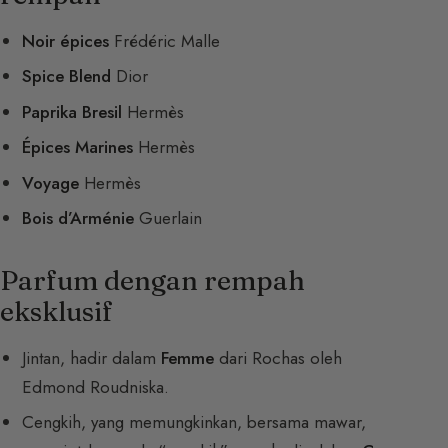
Noir épices
Frédéric Malle
Spice Blend
Dior
Paprika Bresil
Hermès
Épices Marines
Hermès
Voyage
Hermès
Bois d’Arménie
Guerlain
Parfum dengan rempah
eksklusif
Jintan, hadir dalam
Femme
dari Rochas oleh
Edmond Roudniska.
Cengkih, yang memungkinkan, bersama mawar,