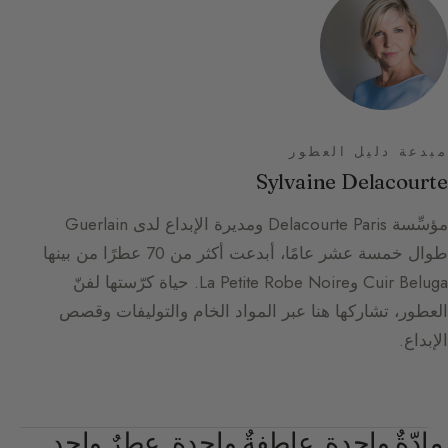
مبدعة دليل العطور
Sylvaine Delacourte
مؤسِّسة Delacourte Paris ومديرة الإبداع لدى Guerlain
طوال خمسة عشر عامًا، أبدعت أكثر من 70 عطرًا من بينها
Cuir Beluga وLa Petite Robe Noire. حياة كرّستها لفنّ
العطور، تشاركها هنا عبر المواد الخام والتوليفات وقصص
الإبداع.
مادّةٌ واحدة. عاطفةٌ واحدة. عطرٌ واحد.