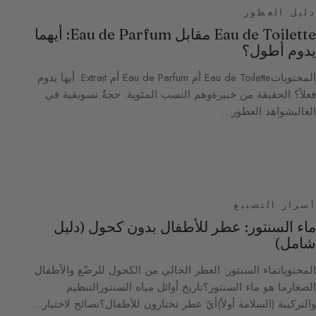
دليل العطور
Eau de Toilette مقابل Eau de Parfum: أيهما
يدوم أطول؟
المحتوياتEau de Toilette أم Eau de Parfum أم Extrait: أيها يدوم
فعلاً؟ الحقيقة من خبيرةوهم النسب المئوية: حجةٌ تسويقية في
الغالبشواهد العطور…
أسرار التصنيع
ماء السنتور: عطر للأطفال بدون كحول (دليل
شامل)
المحتوياتماء السنتور: العطر الخالي من الكحول للرضّع والأطفال
الصغارما هو ماء السنتور؟تاريخ أوائل مياه السنتورالتنظيم
والتركيبة (السلامة أولاً)أيّ عطر تختارون للأطفال؟نصائح لاختيار…