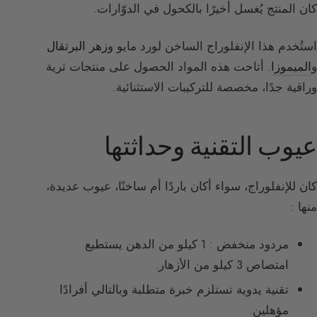
كان المنتج يُغسل أخيرًا بالكحول في الدوّارات.
استُخدم هذا الإنفلوراج الساخن لورد مايو و
زهر البرتقال
و
الميموزا
. أتاحت هذه المواد الحصول على منتجات ثرية
وراقية جدًا، مخصصة للتركيبات الاستثنائية.
عيوب التقنية وحداثتها
كان للإنفلوراج، سواء أكان باردًا أم ساخنًا، عيوب عديدة،
منها :
مردود منخفض : 1 كيلو من الدهن يستطيع
امتصاص 3 كيلو من الأزهار.
تقنية يدوية تستلزم خبرة متطلبة وبالتالي أفرادًا
مؤهلين.