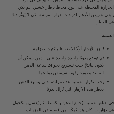
الحرارة المحيطة على لوح محاط بإطار خشبي. لم يكن
ينبغي تعريض الأزهار لدرجات حرارة مرتفعة كي لا يُؤثّر ذلك
في العطر.
العملية :
تُفرَز الأزهار أولًا للاحتفاظ بأكثرها طزاجة.
ثم توضع يدويًا واحدة واحدة على الدهن (يمكن أن
يكون نباتيًا) حيث تستريح نحو 24 ساعة. الدهن
الممتد بصورة رقيقة سيمتص روائحها.
يجب تكرار العملية عدة مرات، حتى يتشبع الدهن
بعطر هذه الأزهار التي تُزال يدويًا.
في ختام العملية، يُجمع الدهن بمكشطة ثم يُغسل بالكحول
في دوّارات. كان هذا يُمكّن من فصله عن الجزيئات