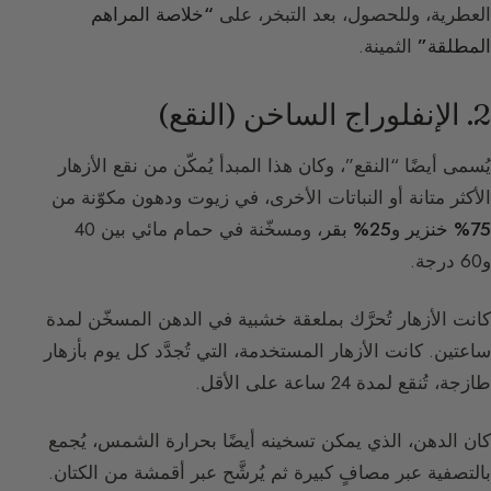
العطرية، وللحصول، بعد التبخر، على
“خلاصة المراهم
المطلقة”
الثمينة.
2. الإنفلوراج الساخن (النقع)
يُسمى أيضًا “النقع”، وكان هذا المبدأ يُمكّن من نقع الأزهار
الأكثر متانة أو النباتات الأخرى، في زيوت ودهون مكوّنة من
75% خنزير و25% بقر
، ومسخّنة في حمام مائي بين 40
و60 درجة.
كانت الأزهار تُحرَّك بملعقة خشبية في الدهن المسخّن لمدة
ساعتين. كانت الأزهار المستخدمة، التي تُجدَّد كل يوم بأزهار
طازجة، تُنقع لمدة 24 ساعة على الأقل.
كان الدهن، الذي يمكن تسخينه أيضًا بحرارة الشمس، يُجمع
بالتصفية عبر مصافٍ كبيرة ثم يُرشَّح عبر أقمشة من الكتان.