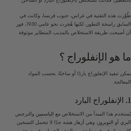
بالتقطير، فكانت تُستخلص بالإنفلوراج البارد أو الساخن.
طُوِّرت هذه التقنية في غراس، جنوب فرنسا، وكانت في
السابق راسخة التطور، لكنها هُجرت نحو عامي 1930، فور
أن أصبحت طريقة الاستخلاص بالمذيب المتطاير موثوقة.
ما هو الإنفلوراج ؟
يمكن تنفيذ الإنفلوراج باردًا أو ساخنًا، بحسب المواد
المعالجة.
1. الإنفلوراج البارد
يُستخدم هذا المبدأ من الاستخلاص مع
الياسمين
والنرجس
البري أو
التوبروز
، وهي أزهار هشة جدًا لا تتحمل التسخين.
كان يتمثل في فرد طبقة من الدهن الحيواني في درجة