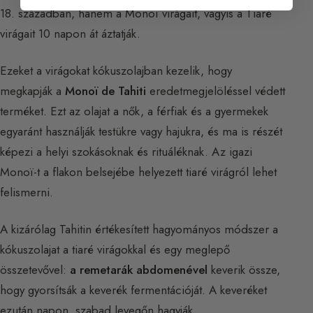
18. században, hanem a Monoï virágait, vagyis a Tiaré
virágait 10 napon át áztatják.
Ezeket a virágokat kókuszolajban kezelik, hogy
megkapják a
Monoï de Tahiti
eredetmegjelöléssel védett
terméket. Ezt az olajat a nők, a férfiak és a gyermekek
egyaránt használják testükre vagy hajukra, és ma is részét
képezi a helyi szokásoknak és rituáléknak. Az igazi
Monoï-t a flakon belsejébe helyezett tiaré virágról lehet
felismerni.
A kizárólag Tahitin értékesített hagyományos módszer a
kókuszolajat a tiaré virágokkal és egy meglepő
összetevővel:
a remetarák abdomenével
keverik össze,
hogy gyorsítsák a keverék fermentációját. A keveréket
ezután napon, szabad levegőn hagyják.