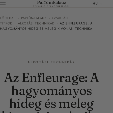
Parfümkalauz
HU
SYLVAINE DELACOURTE-TÓL
FŐOLDAL
›
PARFÜMKALAUZ
›
GYÁRTÁSI
TITKOK
›
ALKOTÁSI TECHNIKÁK
›
AZ ENFLEURAGE: A
HAGYOMÁNYOS HIDEG ÉS MELEG KIVONÁSI TECHNIKA
ALKOTÁSI TECHNIKÁK
Az Enfleurage: A
hagyományos
hideg és meleg