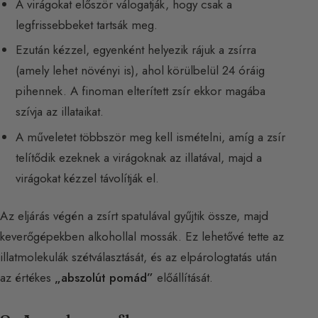
A virágokat először válogatják, hogy csak a
legfrissebbeket tartsák meg.
Ezután kézzel, egyenként helyezik rájuk a zsírra
(amely lehet növényi is), ahol körülbelül 24 óráig
pihennek. A finoman elterített zsír ekkor magába
szívja az illataikat.
A műveletet többször meg kell ismételni, amíg a zsír
telítődik ezeknek a virágoknak az illatával, majd a
virágokat kézzel távolítják el.
Az eljárás végén a zsírt spatulával gyűjtik össze, majd
keverőgépekben alkohollal mossák. Ez lehetővé tette az
illatmolekulák szétválasztását, és az elpárologtatás után
az értékes
„abszolút pomád”
előállítását.