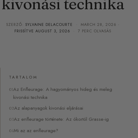
kivonási technika
SZERZŐ:
SYLVAINE DELACOURTE
·
MARCH 28, 2026
·
FRISSÍTVE
AUGUST 3, 2026
· 7 PERC OLVASÁS
TARTALOM
Az Enfleurage: A hagyományos hideg és meleg
kivonási technika
Az alapanyagok kivonási eljárásai
Az enfleurage története: Az ókortól Grasse-ig
Mi az az enfleurage?