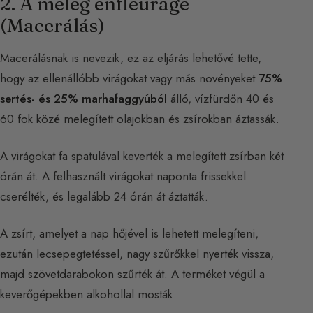
2. A meleg enfleurage
(Macerálás)
Macerálásnak is nevezik, ez az eljárás lehetővé tette,
hogy az ellenállóbb virágokat vagy más növényeket
75%
sertés- és 25% marhafaggyúból
álló, vízfürdőn 40 és
60 fok közé melegített olajokban és zsírokban áztassák.
A virágokat fa spatulával keverték a melegített zsírban két
órán át. A felhasznált virágokat naponta frissekkel
cserélték, és legalább 24 órán át áztatták.
A zsírt, amelyet a nap hőjével is lehetett melegíteni,
ezután lecsepegtetéssel, nagy szűrőkkel nyerték vissza,
majd szövetdarabokon szűrték át. A terméket végül a
keverőgépekben alkohollal mosták.