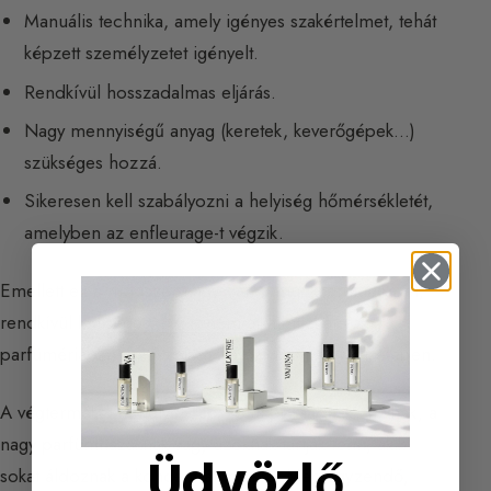
Manuális technika, amely igényes szakértelmet, tehát
képzett személyzetet igényelt.
Rendkívül hosszadalmas eljárás.
Nagy mennyiségű anyag (keretek, keverőgépek…)
szükséges hozzá.
Sikeresen kell szabályozni a helyiség hőmérsékletét,
amelyben az enfleurage-t végzik.
Emellett ez a módszer nagyszámú munkaerőt igényel,
rendkívül költséges, ezért nem alkalmazható a
parfümériában megszokott klasszikus virágok esetében.
A végterméket, amelyet „abszolút pomádnak” hívnak, a
nagy parfümházaknak vagy azoknak tartják fenn, akik
Üdvözlő
sokat áldoznak a koncentrátumukra. Megjegyzendő,