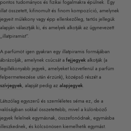
pontos tudományos és fizikai fogalmakra épülnek. Egy
illat összetett, kifinomult és finom kompozíció, amelynek
jegyeit múlékony vagy épp ellenkezőleg, tartós jellegük
alapján választják ki, és amelyek alkotják az úgynevezett
„illatpiramist”.
A parfümöt igen gyakran egy illatpiramis formájában
ábrázolják, amelynek csúcsát a
fejjegyek
alkotják (a
legillékonyabb jegyek, amelyeket közvetlenül a parfüm
felpermeteezése után érzünk), középső részét a
szívjegyek
, alapját pedig az
alapjegyek
.
Látszólag egyszerű és szemléletes séma ez, de a
valóságban sokkal összetettebb, mivel a különböző
jegyek felelnek egymásnak, összefonódnak, egymásba
illeszkednek, és kölcsönösen kiemelhetik egymást.