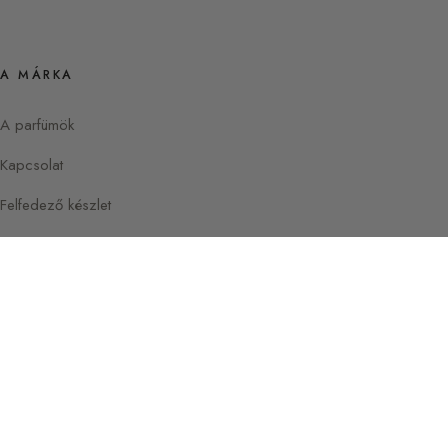
A MÁRKA
A parfümök
Kapcsolat
Felfedező készlet
Instagram
Facebook
© 2026 Parfümkalauz Sylvaine
Párizs —
Delacourte-tól
Franciaország