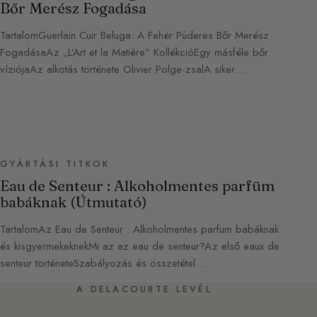
Bőr Merész Fogadása
TartalomGuerlain Cuir Beluga: A Fehér Púderes Bőr Merész
FogadásaAz „L’Art et la Matière” KollékcióEgy másféle bőr
víziójaAz alkotás története Olivier Polge-zsalA siker…
GYÁRTÁSI TITKOK
Eau de Senteur : Alkoholmentes parfüm
babáknak (Útmutató)
TartalomAz Eau de Senteur : Alkoholmentes parfüm babáknak
és kisgyermekeknekMi az az eau de senteur?Az első eaux de
senteur történeteSzabályozás és összetétel…
A DELACOURTE LEVÉL