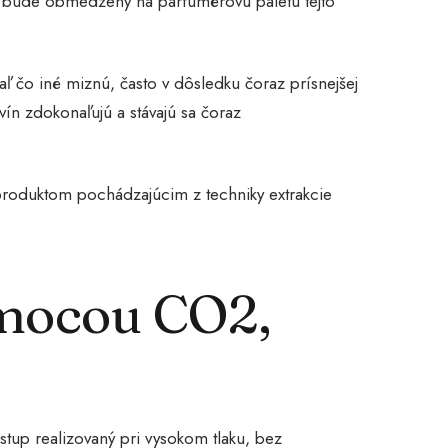
ér bude obmedzený na parfumérovú paletu tejto
aľ čo iné miznú, často v dôsledku čoraz prísnejšej
vín zdokonaľujú a stávajú sa čoraz
produktom pochádzajúcim z techniky extrakcie
omocou CO2,
stup realizovaný pri vysokom tlaku, bez