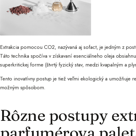
Extrakcia pomocou CO2, nazývaná aj sofact, je jedným z post
Táto technika spočíva v získavaní esenciálneho oleja obsiah
superkritickej forme (štvrtý fyzický stav, medzi kvapalným a pl
Tento inovatívny postup je tiež veľmi ekologický a umožňuje 
možným spôsobom.
Rôzne postupy ext
parfumérova palet