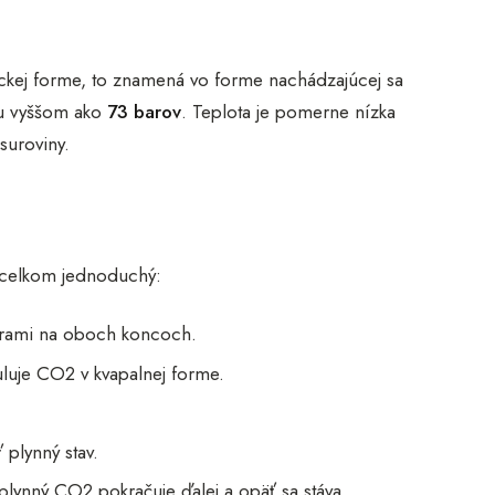
ickej forme, to znamená vo forme nachádzajúcej sa
ku vyššom ako
73 barov
. Teplota je pomerne nízka
suroviny.
a celkom jednoduchý:
ltrami na oboch koncoch.
uluje CO2 v kvapalnej forme.
plynný stav.
 plynný CO2 pokračuje ďalej a opäť sa stáva