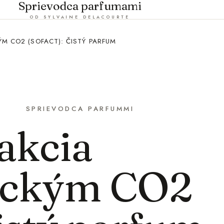
Sprievodca parfumami
OD SYLVAINE DELACOURTE
ÝM CO2 (SOFACT): ČISTÝ PARFUM
SPRIEVODCA PARFUMMI
akcia
tickým CO2