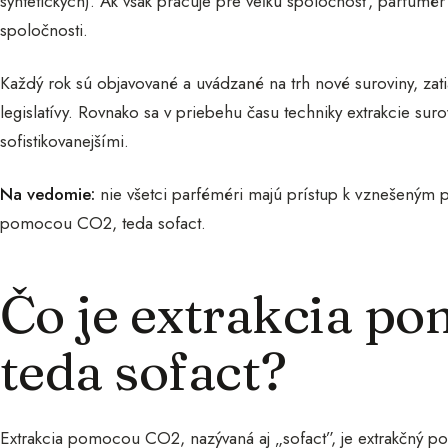
syntetických). Ak však pracuje pre veľkú spoločnosť, parfum
spoločnosti.
Každý rok sú objavované a uvádzané na trh nové suroviny, zati
legislatívy. Rovnako sa v priebehu času techniky extrakcie suro
sofistikovanejšími.
Na vedomie:
nie všetci parféméri majú prístup k vznešeným 
pomocou CO2, teda sofact.
Čo je extrakcia p
teda sofact?
Extrakcia pomocou CO2, nazývaná aj „sofact”, je extrakčný po