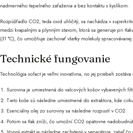
nadmerného tepelného zaťaženia a bez kontaktu s kyslíkom.
Rozpúšťadlo CO2, teda oxid uhličitý, sa nachádza v superkrit
medzi kvapalným a plynným stavom, ktorá sa generuje pri tla
(31 °C), čo umožňuje zachovať všetky molekuly spracovávanej 
Technické fungovanie
Technológia sofact je veľmi inovatívna, no jej priebeh zostáv
Surovina je umiestnená do valcových košov vybavených fi
Tieto koše sú následne umiestnené do extraktora, kde cirk
Esenciálny olej zo suroviny sa následne rozpustí v CO2.
Potom sa tlak zníži, čo umožní CO2 opätovne nadobudnúť 
Vonný extrakt je následne zachytený v separátore, zatiaľ čo