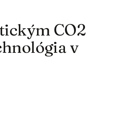
itickým CO2
echnológia v