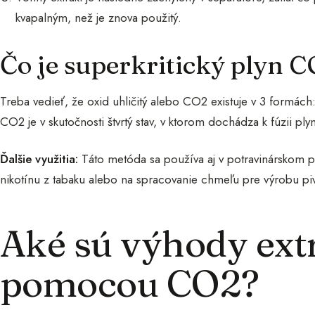
kvapalným, než je znova použitý.
Čo je superkritický plyn 
Treba vedieť, že oxid uhličitý alebo CO2 existuje v 3 formách: 
CO2 je v skutočnosti štvrtý stav, v ktorom dochádza k fúzii ply
Ďalšie využitia:
Táto metóda sa používa aj v potravinárskom pr
nikotínu z tabaku alebo na spracovanie chmeľu pre výrobu pi
Aké sú výhody ext
pomocou CO2?