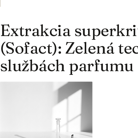
Extrakcia superkr
(Sofact): Zelená t
službách parfumu