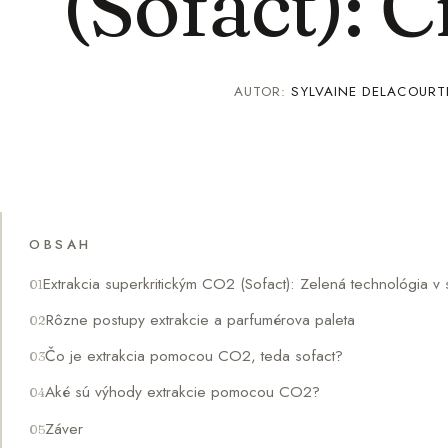
(Sofact): 
AUTOR:
SYLVAINE DELACOURT
OBSAH
Extrakcia superkritickým CO2 (Sofact): Zelená technológia v
Rôzne postupy extrakcie a parfumérova paleta
Čo je extrakcia pomocou CO2, teda sofact?
Aké sú výhody extrakcie pomocou CO2?
Záver