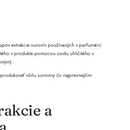
upov extrakcie surovín používaných v
parfumérií
.
nutého v produkte pomocou oxidu uhličitého v
ynným).
reprodukovať vôňu suroviny čo najpresnejším
rakcie a
a