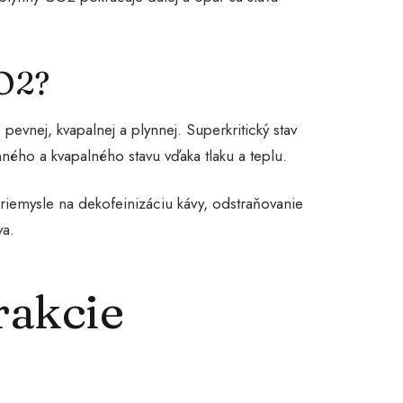
CO2?
pevnej, kvapalnej a plynnej. Superkritický stav
nného a kvapalného stavu vďaka tlaku a teplu.
iemysle na dekofeinizáciu kávy, odstraňovanie
va.
rakcie