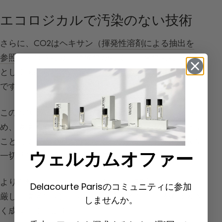
エコロジカルで汚染のない技術
さらに、CO2はヘキサン（
揮発性溶剤による抽出を
参照
）とは異なり、危険性がなく、引火性もない溶剤
として認められています。そのため、使用はより安全
です。
このガスはリサイクル可能で汚染物質を排出しないた
め、環境に優しいものです（「グリーン溶剤」と呼ぶ
こともできるでしょう）。この方法は温室効果ガスを
ウェルカムオファー
一切発生させないため、非常にエコロジカルです。
より自然でエコロジカルな製品への関心の高まりと、
Delacourte Parisのコミュニティに参加
厳しい環境規制により、この革新的な抽出技術は大き
しませんか。
く成長しています。