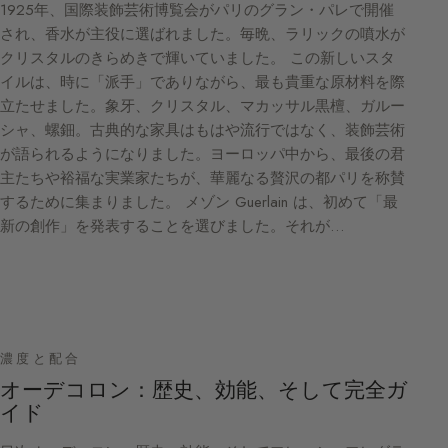
1925年、国際装飾芸術博覧会がパリのグラン・パレで開催
され、香水が主役に選ばれました。毎晩、ラリックの噴水が
クリスタルのきらめきで輝いていました。 この新しいスタ
イルは、時に「派手」でありながら、最も貴重な原材料を際
立たせました。象牙、クリスタル、マカッサル黒檀、ガルー
シャ、螺鈿。古典的な家具はもはや流行ではなく、装飾芸術
が語られるようになりました。ヨーロッパ中から、最後の君
主たちや裕福な実業家たちが、華麗なる贅沢の都パリを称賛
するために集まりました。 メゾン Guerlain は、初めて「最
新の創作」を発表することを選びました。それが…
濃度と配合
オーデコロン：歴史、効能、そして完全ガ
イド