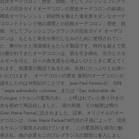
目次オーデコロン：歴史、効能、そしてフレッシュフレグラ
ンスの完全ガイドオーデコロンの歴史オーデコロンの組成と
構造オーフレッシュ：持続性を備えた進化形モダンなオーデ
コロンとトレンド他の濃度との比較オーデコロン：歴史、効
能、そしてフレッシュフレグランスの完全ガイド オーデコ
ロンは、もともと衛生や身だしなみのために使用されてい
た、爽やかさと清潔感をもたらす製品です。時代を超えて受
け継がれてきたオーデコロンは、肌を引き締め、活力とエネ
ルギーを与え、日々の身支度を心地よいひとときに変えてく
れます。低濃度の製品であるため、全身にたっぷりとお使い
いただけます。 オーデコロンの歴史 最初のオーデコロンが
誕生したのは18世紀のことです。Jean-Paul Feminisが、当時
「aqua admirabilis coloniae」または「Eau Admirable de
Cologne（ケルンの驚異の水）」と呼ばれていた香り付きの
水を初めて商品化しました。 彼の死後、その秘密は甥の
Gian Maria Farinaに託されました。以来、オリジナルのオー
デコロンは、Gian Maria Farinaの8代目の子孫によって、現在
もケルンで製造され続けています。 この驚異的な成功に触
発され、他の企業もこのフレグランスの製造に参入しまし