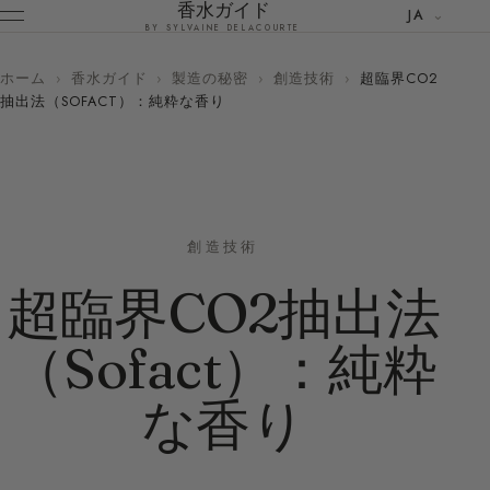
香水ガイド
JA
BY SYLVAINE DELACOURTE
ホーム
›
香水ガイド
›
製造の秘密
›
創造技術
›
超臨界CO2
抽出法（SOFACT）：純粋な香り
創造技術
超臨界CO2抽出法
（Sofact）：純粋
な香り