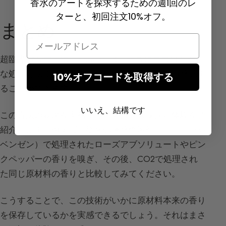
香水のアートを探求するための週1回のレ
ターと、初回注文10%オフ。
まとめ
Email
超臨界CO2抽出法（Sofact）は、非常にエコロジカル
な処理方法であり、香水の伝統的な原材料を再発見す
10%オフコードを取得する
ることができます。
いいえ、結構です
この方法の効果を実感するために、興味深い体験をご
紹介します。例えば、従来の揮発性溶剤（ヘキサンや
ベンゼン）で処理されたローズアブソリュートやピン
クペッパーの香りを嗅ぎ、その後、CO2で処理され
た同じ原材料の香りと比較してみてください。
こうすることで、この技術がいかに原材料本来の香り
を保存しているかを実感できるでしょう。それはまさ