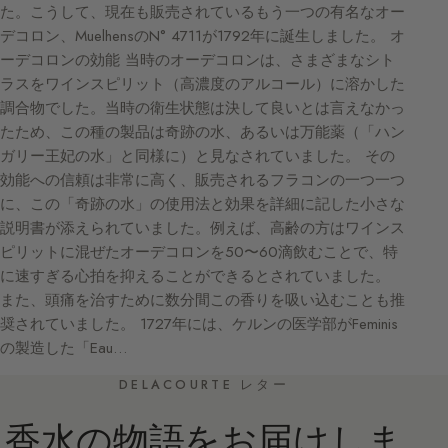
た。こうして、現在も販売されているもう一つの有名なオー
デコロン、MuelhensのN° 4711が1792年に誕生しました。 オ
ーデコロンの効能 当時のオーデコロンは、さまざまなシト
ラスをワインスピリット（高濃度のアルコール）に溶かした
調合物でした。当時の衛生状態は決して良いとは言えなかっ
たため、この種の製品は奇跡の水、あるいは万能薬（「ハン
ガリー王妃の水」と同様に）と見なされていました。 その
効能への信頼は非常に高く、販売されるフラコンの一つ一つ
に、この「奇跡の水」の使用法と効果を詳細に記した小さな
説明書が添えられていました。例えば、高齢の方はワインス
ピリットに混ぜたオーデコロンを50〜60滴飲むことで、特
に速すぎる心拍を抑えることができるとされていました。
また、頭痛を治すために数分間この香りを吸い込むことも推
奨されていました。 1727年には、ケルンの医学部がFeminis
の製造した「Eau…
DELACOURTE レター
香水の物語をお届けしま