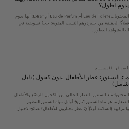
يدوم أطول؟
المحتوياتEau de Toilette أم Eau de Parfum أم Extrait: أيها يدوم
فعلاً؟ الحقيقة من خبيرةوهم النسب المئوية: حجةٌ تسويقية في
الغالبشواهد العطور…
أسرار التصنيع
ماء السنتور: عطر للأطفال بدون كحول (دليل
شامل)
المحتوياتماء السنتور: العطر الخالي من الكحول للرضّع والأطفال
الصغارما هو ماء السنتور؟تاريخ أوائل مياه السنتورالتنظيم
والتركيبة (السلامة أولاً)أيّ عطر تختارون للأطفال؟نصائح لاختيار…