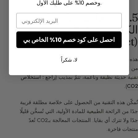
وخصم 10% على طلبك الأول.
5. الاستخلاص بثاني أكسيد
Email
الكربون فوق الحرج
(Sofact)
احصل على كود خصم 10% الخاص بي
هذه الطريقة هي أحدث طرق الاستخلاص الموجودة. تُمكّن
لا، شكراً
من إعادة إنتاج رائحة المادة الأولية بأكبر قدر من الدقة. إنها
تقنية حديثة نظيفة وناعمة، تتمّ بمذيب (
راجع : استخلاص
).
CO2
تُمكّن هذه التقنية من الحصول على خلاصة مطلقة قريبة
جدًا من الرائحة الطبيعية للمادة الأولية، التي تُسخَّن قليلًا
جدًا ولا تترك أي بقايا. المنتجات المعالجة بـCO2 تُعدّ
منتجات فاخرة.