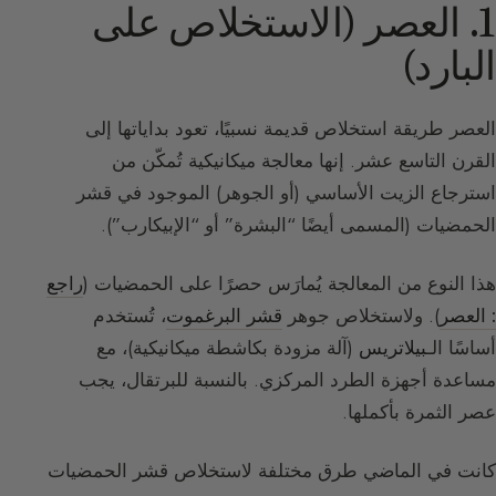
1. العصر (الاستخلاص على
البارد)
العصر طريقة استخلاص قديمة نسبيًا، تعود بداياتها إلى
القرن التاسع عشر. إنها معالجة ميكانيكية تُمكّن من
استرجاع الزيت الأساسي (أو الجوهر) الموجود في قشر
الحمضيات (المسمى أيضًا “البشرة” أو “الإبيكارب”).
هذا النوع من المعالجة يُمارَس حصرًا على الحمضيات (
راجع
: العصر
). ولاستخلاص جوهر
قشر البرغموت
، تُستخدم
أساسًا الـ
بيلاتريس
(آلة مزودة بكاشطة ميكانيكية)، مع
مساعدة أجهزة الطرد المركزي. بالنسبة للبرتقال، يجب
عصر الثمرة بأكملها.
كانت في الماضي طرق مختلفة لاستخلاص قشر الحمضيات