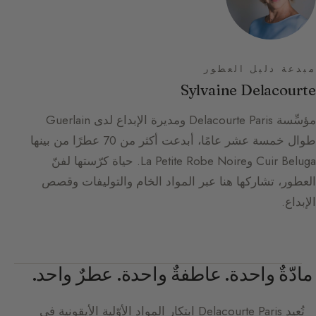
مبدعة دليل العطور
Sylvaine Delacourte
مؤسِّسة Delacourte Paris ومديرة الإبداع لدى Guerlain
طوال خمسة عشر عامًا، أبدعت أكثر من 70 عطرًا من بينها
Cuir Beluga وLa Petite Robe Noire. حياة كرّستها لفنّ
العطور، تشاركها هنا عبر المواد الخام والتوليفات وقصص
الإبداع.
مادّةٌ واحدة. عاطفةٌ واحدة. عطرٌ واحد.
تُعيد
Delacourte Paris
ابتكار المواد الأوّلية الأيقونية في