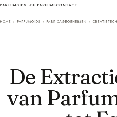
PARFUMGIDS
DE PARFUMS
CONTACT
HOME
›
PARFUMGIDS
›
FABRICAGEGEHEIMEN
›
CREATIETEC
De Extract
van Parfum