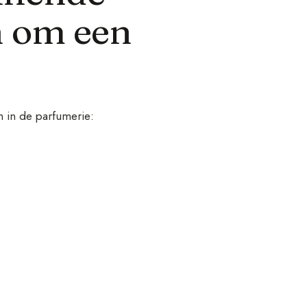
n om een
n in de parfumerie: