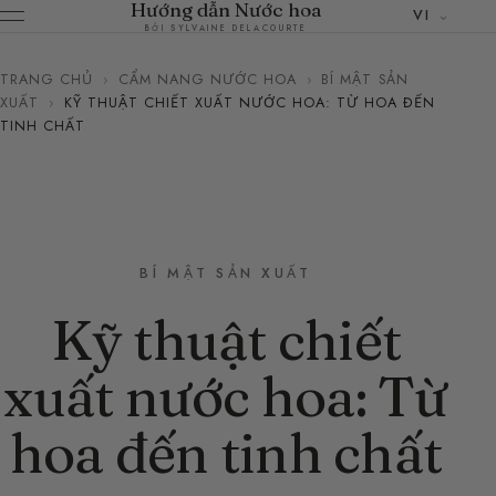
Hướng dẫn Nước hoa
VI
BỞI SYLVAINE DELACOURTE
TRANG CHỦ
›
CẨM NANG NƯỚC HOA
›
BÍ MẬT SẢN
XUẤT
›
KỸ THUẬT CHIẾT XUẤT NƯỚC HOA: TỪ HOA ĐẾN
TINH CHẤT
BÍ MẬT SẢN XUẤT
Kỹ thuật chiết
xuất nước hoa: Từ
hoa đến tinh chất