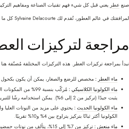
صنع
عطر
يعني قبل كل شيء فهم تقنيات الصناعة ومفاهيم التركيز 
لمرافقتك في عالم العطور، تُقدم لك Sylvaine Delacourte كل ما يجب معرفته عن صناعة العطر.
مراجعة لتركيزات العط
نبدأ بمراجعة تركيزات العطر. هذه التركيزات المختلفة مُصنّفة هنا من 
ماء العطر
:
مخصص للرضع والصغار، يمكن أن يكون بكحول أو 
ماء الكولونيا الكلاسيكي
:
مُركّب بنسبة 99% من ا
يثبت جيدًا (تركيز من 2 إلى 6%). يمكن استخدامه رشًا للتبريد.
ماء الكولونيا الحديث
:
يحتوي على مزيد من النوتات العليا وال
الكولونيا أكثر ثباتًا بتركيز يتراوح بين 4% و10% تقريبًا.
ماء منعش
:
تركيز من 7% إلى 15%، يتألف من نو