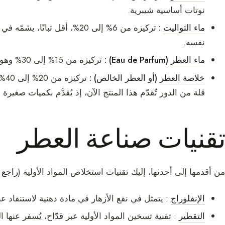
نوتات أساسية شيبرية.
ماء التواليت
:
تركيزه من 6% إلى 20%، أقل ث
نفسه.
ماء العطر
(Eau de Parfum) :
تركيزه من 15% إلى 30% وهو توازن جيد إذ يجمع الثبات والأثر العطري.
خلاصة العطر
(أو العطر الخالص) :
ترك
قلة من الدور تُقدّم هذا المنتج الآن، إذ يُقدَّم بكميات صغيرة
تقنيات صناعة العطر
من أقدمها إلى أحدثها، إليك تقنيات استخلاص المواد الأولية (
راجع :
الإنفلوراج
: يتمثل في نقع الأزهار في مادة دهنية لاستنفاد ع
التقطير
: تقنية تسخين المواد الأولية عبر قدّاح، يُسفر عنها 