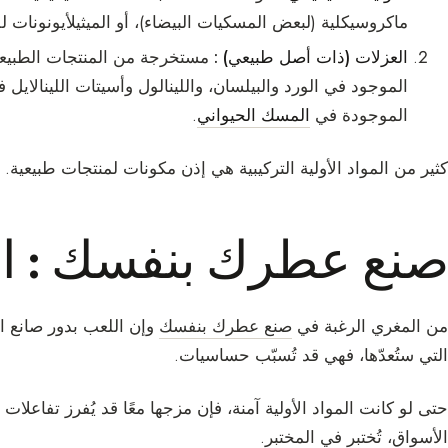
ماكروسيكلية (لبعض المسكيات البيضاء)، أو الميثيلأيونونات ل
العزلات (ذات أصل طبيعي) :
مستخرجة من المنتجات الطبيعي
الموجود في الورد والبيلسان، واللينالول وأسيتات اللينالاي
الموجودة في
المسك الحيواني
.
كثير من المواد الأولية التركيبية هي إذن مكونات لمنتجات طبيعية.
صنع عطرك بنفسك : ا
من المغري الرغبة في
صنع عطرك بنفسك
وإن اللعب بدور صانع ال
التي ستُعدّها، فهي قد تُسبّب حساسيات.
حتى لو كانت المواد الأولية آمنة، فإن مزجها معًا قد يُفرز تفاع
الأسواق، تُختبر في المختبر.