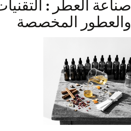
صناعة العطر : التقنيا
والعطور المخصصة