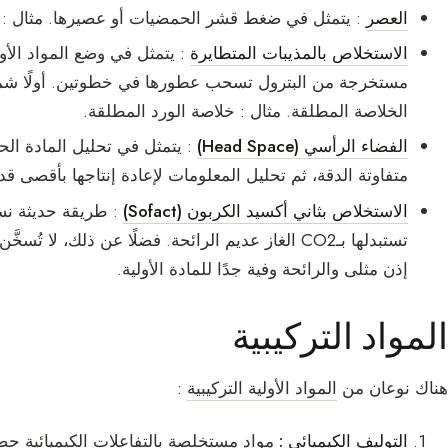
العصر
: يتمثل في ضغط قشر الحمضيات أو عصيرها. مثال :
الاستخلاص بالمذيبات المتطايرة
: يتمثل في وضع المواد الأ
مستخرجة من البترول تسحب عطورها في خطوتين. أولًا شمعة
الخلاصة المطلقة. مثال : خلاصة الورد المطلقة.
الفضاء الرأسي (Head Space)
: يتمثل في تحليل المادة الح
متفاوتة الدقة، ثم تحليل المعلومات لإعادة إنتاجها بأقصى قد
الاستخلاص بثاني أكسيد الكربون (Sofact)
: طريقة حديثة نسبي
تستبدلها بـCO2 الغاز عديم الرائحة. فضلًا عن ذلك، ل
إذن مثلى والرائحة وفية جدًا للمادة الأولية.
المواد التركيبية
هناك نوعان من
المواد الأولية التركيبية
:
التوليف الكيميائي :
مواد مستخلصة بالتفاعلات الكيميائية حصرً