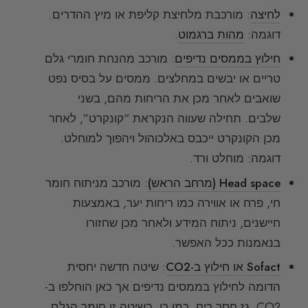
לחיצה
: מורכבת מלחיצת קליפת או מיץ ההדרים.
דוגמה:
מהות ברגמוט
.
חילוץ בממסים נדיפים
: מורכב מהנחת חומרי גלם
טריים או יבשים במחלצים. ממסים על בסיס נפט
שואבים לאחר מכן את הריחות מהם, בשני
שלבים. תחילה שעווה הנקראת “קונקרט”, לאחר
מכן הקונקרט ייכבס באלכוהול ויהפוך למוחלט.
דוגמה: מוחלט ורד.
Head space (מרחב הראש)
: מורכב מניתוח חומר
חי, פרח או אווירה כמו ריחות יער, באמצעות
חיישנים, ניתוח המידע ולאחר מכן שחזורו
בנאמנות ככל האפשר.
Sofact או חילוץ ב-CO2
: שיטה חדשה יחסית
הדומה לחילוץ בממסים נדיפים אך כאן הוחלפו ב-
CO2, גז חסר ריח. כמו כן, בשיטה זו חומר הגלם