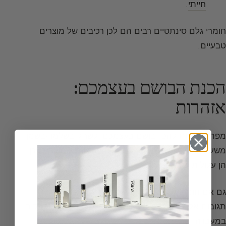
חייתי
.
חומרי גלם סינתטיים רבים הם לכן רכיבים של מוצרים
טבעיים.
הכנת הבושם בעצמכם:
אזהרות
מפתה לרצות
להכין בושם בעצמכם
ולשחק בשלמד-בשמן
משעשע מאוד. יש להיזהר עם הקומפוזיציות שתיצרו, שכן
הן עלולות לגרום לאלרגיות.
גם אם חומרי הגלם בטוחים, עירובם יחד עלול לתת
תגובות אלרגיות. לכן, לפני שיוצאים לשוק, בשמים נבדקים
במעבדה.