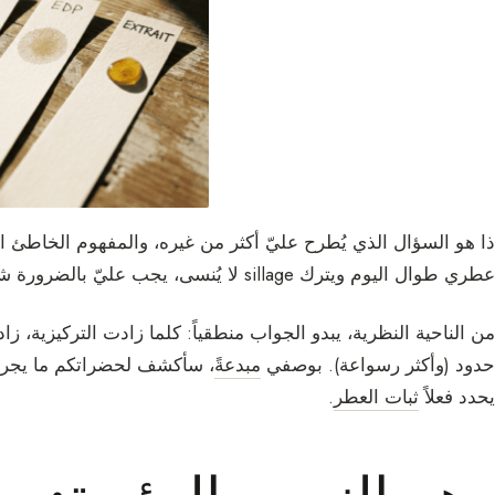
ذا هو السؤال الذي يُطرح عليّ أكثر من غيره، والمفهوم الخاطئ ا
عطري طوال اليوم ويترك sillage لا يُنسى، يجب عليّ بالضرورة شراء
من الناحية النظرية، يبدو الجواب منطقياً: كلما زادت التركيزية، ز
حدود (وأكثر رسواعة). بوصفي
مبدعةً
، سأكشف لحضراتكم ما يجري 
يحدد فعلاً
ثبات العطر
.