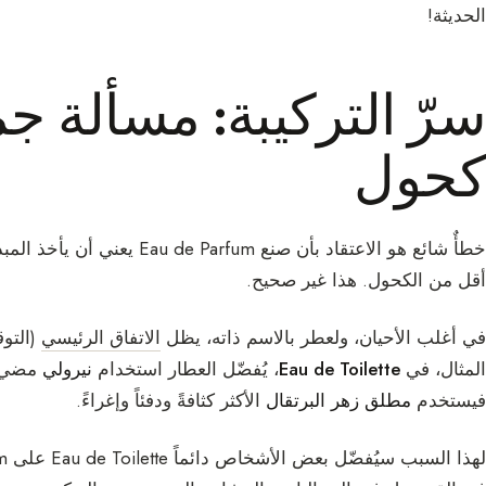
الحديثة!
سرّ التركيبة: مسألة جم
كحول
أقل من الكحول. هذا غير صحيح.
في أغلب الأحيان، ولعطر بالاسم ذاته، يظل
الاتفاق الرئيسي
(التوق
المثال، في
Eau de Toilette
، يُفضّل العطار استخدام
نيرولي
مضيء 
فيستخدم
مطلق زهر البرتقال
الأكثر كثافةً ودفئاً وإغراءً.