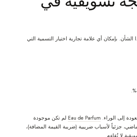
جةٌ تسويقية في
ا الشأن. بإمكان أي علامة تجارية اختيار التسمية التي
لترحيب
Delacour.
عودة إلى الوراء.
Eau de Parfum
لم تكن موجودة
عياً لاستكشاف فن العطور
ضي، جزئياً لأسباب ضريبية (ضريبة القيمة المضافة)،
قية لا تُقاوَم.