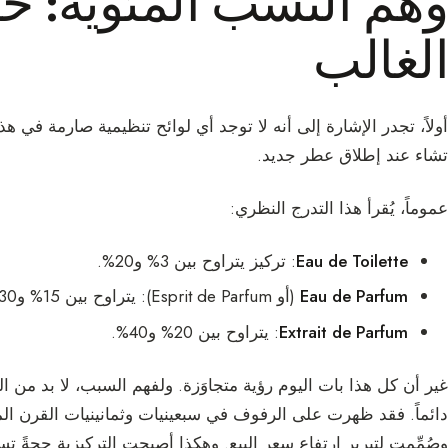
وهم النسب المئوية: ح
الغالب
أولاً، تجدر الإشارة إلى أنه لا توجد أي لوائح تنظيمية صارمة في هذ
تشاء عند إطلاق عطر جديد.
عموماً، يُقرأ هذا التدرج النظري:
Eau de Toilette
: تركيز يتراوح بين 3% و20%.
عرض ا
Eau de Parfum
(أو Esprit de Parfum): يتراوح بين 15% و30%.
Extrait de Parfum
: يتراوح بين 20% و40%.
انضم إلى مجتمع te Paris
غير أن كل هذا بات اليوم رؤية متجاوَزة. ولفهم السبب، لا بد من ال
رسالة واحدة أسبو
دائماً. فقد ظهرت على الرفوف في سبعينيات وثمانينيات القرن الما
وخصم 10% على طلبك الأول.
وصُمِّمت لتبرير ارتفاع سعر البيع. وهكذا أصبحت
التركيزية
حجةً تسوي