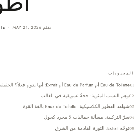
أطو
بقلم
MAY 21, 2026
·
TE
المحتويات
Eau de Toilette أم Eau de Parfum أم Extrait: أيها يدوم فعلاً؟ الحقيقة من خبيرة
وهم النسب المئوية: حجةٌ تسويقية في الغالب
شواهد العطور الكلاسيكية: Eaux de Toilette بالغة القوة
سرّ التركيبة: مسألة جماليات لا مجرد كحول
توجّه Extrait: الثورة القادمة من الشرق