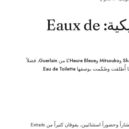
Email
شواهد العطور الكلاسيكية: Eaux de
الخاص بي
لا، شكراً
Sh
و
Mitsouko
و
L’Heure Bleue
من
Guerlain
، فضلاً
ا أُطلقت وصُمِّمت بوصفها
Eau de Toilette
.
تمتلك (ولا تزال) sillage وانتشاراً وحضوراً استثنائيين، يفوقان كثيراً من Extraits