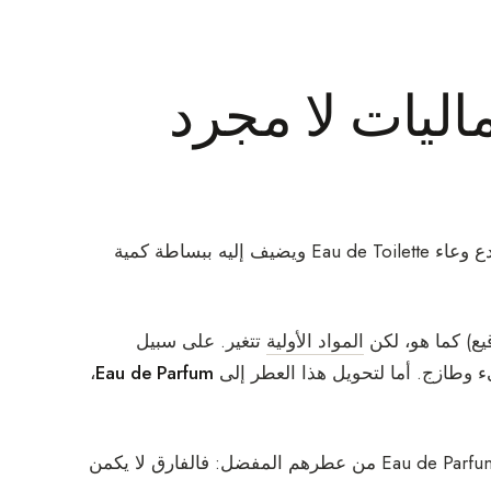
اليات لا مجرد
خطأٌ شائع هو الاعتقاد بأن صنع Eau de Parfum يعني أن يأخذ المبدع وعاء Eau de Toilette ويضيف إليه ببساطة كمية
يع) كما هو، لكن
المواد الأولية
تتغير. على سبيل
وطازج. أما لتحويل هذا العطر إلى
Eau de Parfum
،
لهذا السبب سيُفضّل بعض الأشخاص دائماً Eau de Toilette على Eau de Parfum من عطرهم المفضل: فالفارق لا يكمن