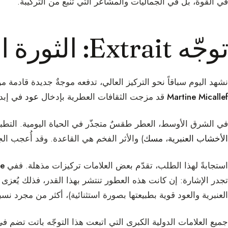
في القوة، بل في الجماليات والمشاعر التي تنبع من التركيبة.
توجّه Extrait: الثورة القادمة من الشرق
نشهد اليوم سباقاً نحو التركيز العالي، تدفعه موجةٌ جديدة قادمة م
Martine Micallef
قد مزجت الثقافات العطرية بإدخال
عود
في إبداع
في الشرق الأوسط، العطر طقسٌ متجذّر في الحياة اليومية. التطبيق المتعدد (layering) والمواد 
الأخشاب العنبرية
،
مسك
) والأثر الفخم هي القاعدة. وقد أُعجب الج
استجابةً لهذا الطلب، تقدّم بعض العلامات تركيزات مذهلة. ففي
e
تجدر الإشارة: إن كانت هذه العطور تنتشر بهذا القدر، فذلك يُعزى 
العنبرية والعود قوية بطبيعتها بصورة استثنائية)، أكثر من مجرد نسبت
جميع العلامات الدولية الكبرى التي اتبعت هذا التوجّه باتت تضم في 