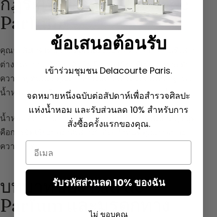
กฎระเบียบสำหรับ Eau de
Parfum
ข้อเสนอต้อนรับ
คุณจะสังเกตเห็นว่าแต่ละผลิตภัณฑ์มีความเข้มข้นที่แตก
ต่างกันมาก แท้จริงแล้ว ไม่มีกฎระเบียบที่เข้มงวด ระดับ
เข้าร่วมชุมชน Delacourte Paris.
ความอยู่ทนและคุณภาพของสเมลเทรลจะเป็นหลักฐานว่า
น้ำหอมถูกจัดเรียงอย่างสมบูรณ์แบบโดยนักปรุงน้ำหอม
จดหมายหนึ่งฉบับต่อสัปดาห์เพื่อสำรวจศิลปะ
แห่งน้ำหอม และรับส่วนลด 10% สำหรับการ
น้ำหอมที่เข้มข้นมากอาจอยู่ได้นานกว่า แต่สิ่งสำคัญที่สุด
สั่งซื้อครั้งแรกของคุณ.
คือการจัดเรียงของกลิ่นต่างๆ ที่จะกำหนดคุณภาพของ
ความอยู่ทน
Email
บทบาทของ Eau de
รับรหัสส่วนลด 10% ของฉัน
Parfum และมรดกทาง
ไม่ ขอบคุณ