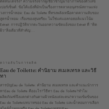
ติดทนได้จริง? ความจริงจากผู้เชี่ยวชาญมายาภาพของตัวเลข
เปอร์เซ็นต์: ข้อโต้แย้งที่มักเป็นเรื่องการตลาดอนุสรณ์สถานแห่ง
วงการน้ำหอม: Eau de Toilette ที่ทรงพลังเหนือคาดความลับของ
สูตรน้ำหอม: เรื่องของสุนทรียะ ไม่ใช่แค่แอลกอฮอล์แนวโน้ม
Extrait: การปฏิวัติจากตะวันออกความขัดแย้งของ Extrait ที่ “ติด
ผิว”สิ่งเดียวที่สำคัญ:…
ความลับในการผลิต
Eau de Toilette: คำนิยาม สเมลเทรล และวิธี
ทา
สารบัญEau de Toilette: คำนิยาม สเมลเทรล และคำแนะนำการ
ทาEau de Toilette คืออะไร?วิธีทา Eau de Toilette?ทำไม
ผลิตภัณฑ์จึงแตกต่างกันตามผิวหนังแต่ละคน?ความเข้มข้นของ
Eau de Toiletteบทบาทของ Eau de Toilette และน้ำหอมการเลือก
สไตล์น้ำหอมหรือ Eau de ToiletteบทสรุปEau…