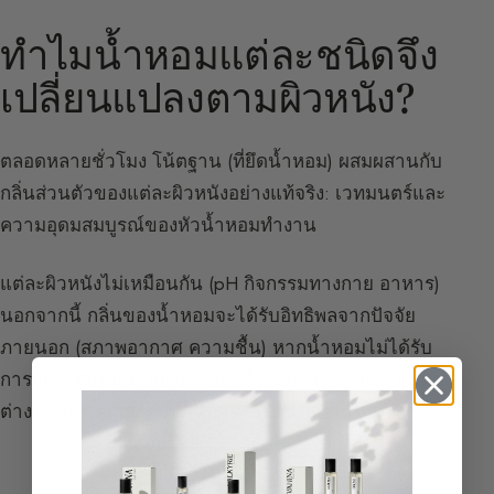
ทำไมน้ำหอมแต่ละชนิดจึง
เปลี่ยนแปลงตามผิวหนัง?
ตลอดหลายชั่วโมง โน้ตฐาน (ที่ยึดน้ำหอม) ผสมผสานกับ
กลิ่นส่วนตัวของแต่ละผิวหนังอย่างแท้จริง: เวทมนตร์และ
ความอุดมสมบูรณ์ของหัวน้ำหอมทำงาน
แต่ละผิวหนังไม่เหมือนกัน (pH กิจกรรมทางกาย อาหาร)
นอกจากนี้ กลิ่นของน้ำหอมจะได้รับอิทธิพลจากปัจจัย
ภายนอก (สภาพอากาศ ความชื้น) หากน้ำหอมไม่ได้รับ
การยกระดับบนผิวของคุณ ลองใช้ Eau de Parfum ที่แตก
ต่าง จนกว่าคุณจะพบน้ำหอมที่กระตุ้นคำชมเชย