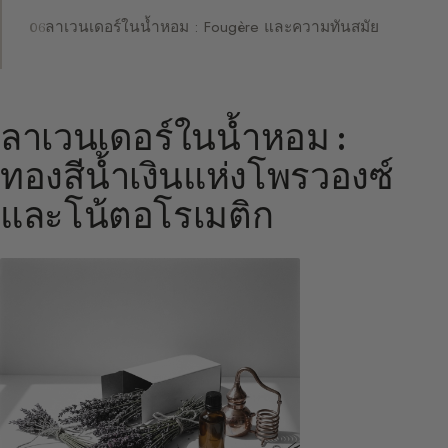
ลาเวนเดอร์ในน้ำหอม : Fougère และความทันสมัย
ลาเวนเดอร์ในน้ำหอม :
ทองสีน้ำเงินแห่งโพรวองซ์
และโน้ตอโรเมติก