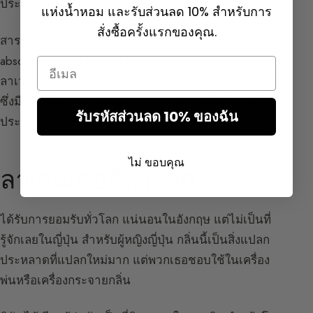
ประสบความสำเร็จมาก ดังนั้นจงมั่นใจ
แห่งน้ำหอม และรับส่วนลด 10% สำหรับการ
สั่งซื้อครั้งแรกของคุณ.
สาระหรือน้ำมันหอมระเหยได้จากการกลั่น ยังสามารถได้
absolute ลาเวนเดอร์โดยการสกัดด้วยตัวทำละลายระเหย
Email
ลาเวนเดอร์เก็บเกี่ยวแล้วตากแห้งสองถึงสามวันก่อนกลั่น
ซึ่งมีข้อดีในการเน้นลักษณะ coumarin (ที่มีอยู่ในองค์
รับรหัสส่วนลด 10% ของฉัน
ประกอบ) และ
amber อ่อนๆ
ของลาเวนเดอร์
ไม่ ขอบคุณ
ลาเวนเดอร์ทั่วโลก
ได้รับการยอมรับทั่วโลก แน่นอนในอังกฤษ แต่ไม่เป็นที่
รู้จักเลยในญี่ปุ่น สำหรับผู้หญิงญี่ปุ่น กลิ่นนี้เป็นสิ่งแปลก
ประหลาดที่แปลกใหม่มาก แต่พวกเธอชอบใช้ในเครื่อง
พ่นหรือเครื่องกระจายกลิ่น