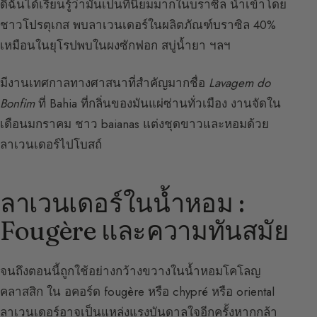
ดิฉันได้เรียนรู้ว่ามันเป็นที่นิยมมากในบราซิล นำเข้าโดย
ชาวโปรตุเกส พบลาเวนเดอร์ในผลิตภัณฑ์บราซิล 40%
เหมือนในยุโรปพบในผงซักฟอก สบู่น้ำยา ฯลฯ
มีงานเทศกาลทางศาสนาที่สำคัญมากชื่อ
Lavagem do
Bonfim
ที่ Bahia ที่กลิ่นของมันแผ่ซ่านทั่วเมือง งานจัดใน
เดือนมกราคม ชาว baianas แต่งชุดขาวและหอมด้วย
ลาเวนเดอร์ไปโบสถ์
ลาเวนเดอร์ในน้ำหอม :
Fougère และความทันสมัย
จนถึงตอนนี้ถูกใช้อย่างกว้างขวางในน้ำหอมโคโลญ
คลาสสิก ใน อคอร์ด fougère หรือ chypré หรือ oriental
ลาเวนเดอร์อาจเป็นแหล่งแรงบันดาลใจอีกครั้งหากกล้า