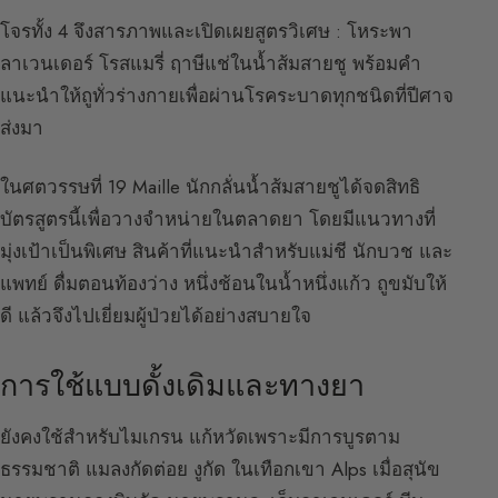
โจรทั้ง 4 จึงสารภาพและเปิดเผยสูตรวิเศษ : โหระพา
ลาเวนเดอร์ โรสแมรี่ ฤาษีแช่ในน้ำส้มสายชู พร้อมคำ
แนะนำให้ถูทั่วร่างกายเพื่อผ่านโรคระบาดทุกชนิดที่ปีศาจ
ส่งมา
ในศตวรรษที่ 19 Maille นักกลั่นน้ำส้มสายชูได้จดสิทธิ
บัตรสูตรนี้เพื่อวางจำหน่ายในตลาดยา โดยมีแนวทางที่
มุ่งเป้าเป็นพิเศษ สินค้าที่แนะนำสำหรับแม่ชี นักบวช และ
แพทย์ ดื่มตอนท้องว่าง หนึ่งช้อนในน้ำหนึ่งแก้ว ถูขมับให้
ดี แล้วจึงไปเยี่ยมผู้ป่วยได้อย่างสบายใจ
การใช้แบบดั้งเดิมและทางยา
ยังคงใช้สำหรับไมเกรน แก้หวัดเพราะมีการบูรตาม
ธรรมชาติ แมลงกัดต่อย งูกัด ในเทือกเขา Alps เมื่อสุนัข