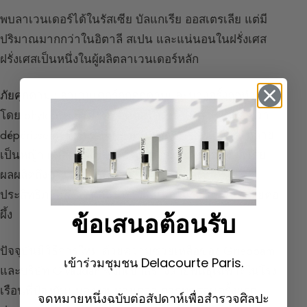
พบลาเวนเดอร์ได้ในรัสเซีย บัลแกเรีย ออสเตรเลีย แต่มี
ปริมาณมากกว่าในอิตาลี สเปน และแน่นอนในฝรั่งเศส
ฝรั่งเศสเป็นหนึ่งในผู้ผลิตลาเวนเดอร์หลัก
ภัยคุกคาม :
ลาเวนเดอร์ถูกคุกคามและบางครั้งถูกทำลาย
โดย phytoplasma โรคที่ติดต่อได้ง่าย ในภาคใต้เรียกว่า
dépérissement ในสามปีลาเวนเดอร์จะอ่อนแอและกลาย
เป็นหญ้า ผู้ผลิตบางรายได้รับผลกระทบและอาจสูญเสีย
ผลผลิตถึงครึ่ง เดิมทีรักษาด้วยยาฆ่าแมลงที่มี
ประสิทธิภาพสูงแต่ตอนนี้ห้ามใช้เพื่อไม่ให้เป็นอันตรายต่อ
ผึ้ง
ข้อเสนอต้อนรับ
ปัจจุบันมีวิธีการใหม่ ด้วยความช่วยเหลือของ Grieppam
เข้าร่วมชุมชน Delacourte Paris.
และบริษัท Givaudan พวกเขาสร้างสายพันธุ์เฉพาะในโรง
เรือนที่ป้องกันแมลง ทนทานกว่า การทดสอบครั้งแรก
จดหมายหนึ่งฉบับต่อสัปดาห์เพื่อสำรวจศิลปะ