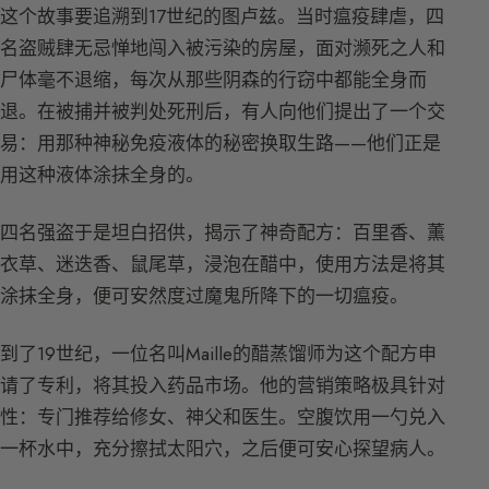
这个故事要追溯到17世纪的图卢兹。当时瘟疫肆虐，四
名盗贼肆无忌惮地闯入被污染的房屋，面对濒死之人和
尸体毫不退缩，每次从那些阴森的行窃中都能全身而
退。在被捕并被判处死刑后，有人向他们提出了一个交
易：用那种神秘免疫液体的秘密换取生路——他们正是
用这种液体涂抹全身的。
四名强盗于是坦白招供，揭示了神奇配方：百里香、薰
衣草、迷迭香、鼠尾草，浸泡在醋中，使用方法是将其
涂抹全身，便可安然度过魔鬼所降下的一切瘟疫。
到了19世纪，一位名叫Maille的醋蒸馏师为这个配方申
请了专利，将其投入药品市场。他的营销策略极具针对
性：专门推荐给修女、神父和医生。空腹饮用一勺兑入
一杯水中，充分擦拭太阳穴，之后便可安心探望病人。