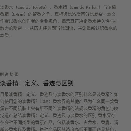
淡香水（Eau de Toilette）、香水精（Eau de Parfum）与浓缩
香精（Extrait）的留香之争，真相远比浓度百分比复杂。本文
作者以香水创作者的专业视角，揭示真正决定香水持久性与扩
散力的秘密——从历史经典到当代潮流，带您重新认识香水的
本质。
制造秘密
淡香精：定义、香迹与区别
目录淡香精：定义、香迹及与淡香水的区别什么是淡香精？如
何使用您的淡香精？比较：香水界的其他产品为什么同一款香
氛在不同肌肤上会有所不同？淡香精的法规淡香精的角色与嗅
觉遗产总结淡香精：定义、香迹及与淡香水的区别 香水界存
在多种不同类型的香氛产品，包括淡香水、古龙水、香露、清
新淡香水以及香精。每种产品因其浓度高低不同而各具特色，