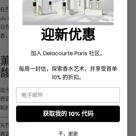
在巴伊亚州有一个非常重要的宗教节日，名为
Lavagem
do Bonfim
，届时薰衣草的芬芳弥漫整座城市。这个节
日在一月份举行，巴伊亚妇女身着白衣，以薰衣草熏
迎新优惠
香，前往教堂参加仪式。
加入 Delacourte Paris 社区。
薰衣草在香水中的应用：
每周一封信，探索香水艺术，并享受首单
馥奇调与现代创新
10% 的折扣。
迄今为止，薰衣草已被大量运用于经典古龙水，以及馥
Email
奇调、柑苔调或东方调的和弦之中。如果我们敢于尝试
新的组合方式，薰衣草完全可以成为全新的灵感源泉
获取我的 10% 代码
——例如将所有紫色花卉汇聚一堂：鸢尾花、紫罗兰、
天芥菜和薰衣草，何不再搭配上巧克力、甘草、杏仁的
不，谢谢
香调，或是与阳光般的气息相融合？