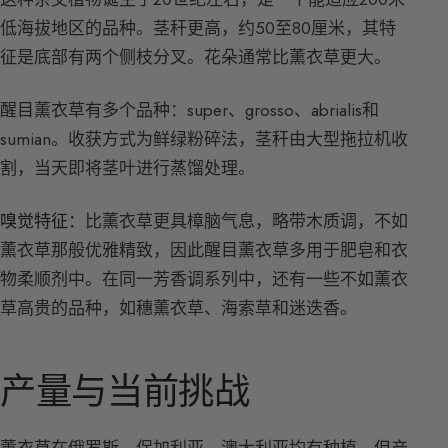
低海拔地区的品种。茎秆更高，约50至80厘米，其特
征是底部有两个侧枝分叉。花朵通常比薰衣草更大。
醒目薰衣草有多个品种：super、grosso、abrialis和
sumian。收获方式为鲜绿粉碎法，茎秆由大型拖拉机收
割，当天即将茎叶进行蒸馏处理。
嗅觉特征：
比薰衣草更具樟脑气息，略带木质调，不如
薰衣草那般优雅精致，因此醒目薰衣草多用于肥皂和衣
物柔顺剂中。在同一芳香调系列中，还有一些不如薰衣
草高贵的品种，如穗薰衣草、海索草和迷迭香。
产量与当前挑战
薰衣草在俄罗斯、保加利亚、澳大利亚均有种植，但产