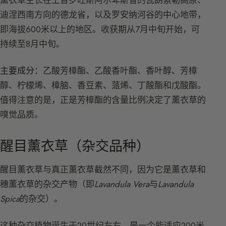
迪涅西南方向的德龙省，以及罗安纳河谷的中心地带，
即海拔600米以上的地区。收获期从7月中旬开始，可
持续至8月中旬。
主要成分：
乙酸芳樟酯、乙酸香叶酯、香叶醇、芳樟
醇、柠檬烯、樟脑、香豆素、蒎烯、丁酸酯和戊酸酯。
值得注意的是，正是芳樟酯的含量比例决定了薰衣草的
嗅觉品质。
醒目薰衣草（杂交品种）
醒目薰衣草与真正薰衣草截然不同，因为它是薰衣草和
穗薰衣草的杂交产物（即
Lavandula Vera
与
Lavandula
Spica
的杂交）。
这种杂交植物诞生于20世纪左右，是一个能适应200米