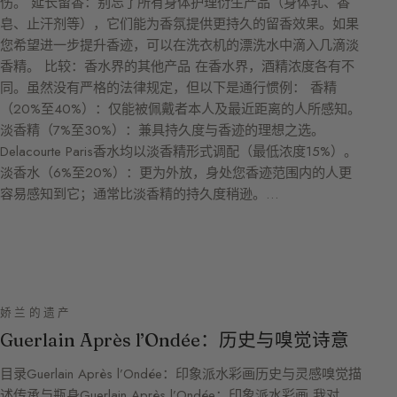
伤。 延长留香：别忘了所有身体护理衍生产品（身体乳、香
皂、止汗剂等），它们能为香氛提供更持久的留香效果。如果
您希望进一步提升香迹，可以在洗衣机的漂洗水中滴入几滴淡
香精。 比较：香水界的其他产品 在香水界，酒精浓度各有不
同。虽然没有严格的法律规定，但以下是通行惯例： 香精
（20%至40%）：仅能被佩戴者本人及最近距离的人所感知。
淡香精（7%至30%）：兼具持久度与香迹的理想之选。
Delacourte Paris香水均以淡香精形式调配（最低浓度15%）。
淡香水（6%至20%）：更为外放，身处您香迹范围内的人更
容易感知到它；通常比淡香精的持久度稍逊。…
娇兰的遗产
Guerlain Après l’Ondée：历史与嗅觉诗意
目录Guerlain Après l’Ondée：印象派水彩画历史与灵感嗅觉描
述传承与瓶身Guerlain Après l’Ondée：印象派水彩画 我对