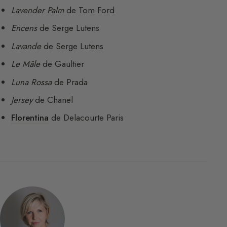
Lavender Palm
de Tom Ford
Encens
de Serge Lutens
Lavande
de Serge Lutens
Le Mâle
de Gaultier
Luna Rossa
de Prada
Jersey
de Chanel
Florentina
de Delacourte Paris