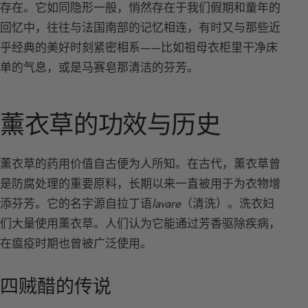
存在。它如同隐形一般，悄然存在于我们假期和童年的
回忆中，往往与法国南部的记忆相连，有时又与那些近
乎经典的美好时刻紧密相系——比如祖母衣柜里干净床
单的气息，或是马赛皂那清洁的芬芳。
薰衣草的功效与历史
薰衣草的药用价值自古便为人所知。在古代，薰衣草曾
是防腐处理的重要原料，长期以来一直被用于为衣物增
添芬芳。它的名字源自拉丁语
lavare
（清洗）。洗衣妇
们大量使用薰衣草。人们认为它能通过芳香驱除疾病，
在瘟疫时期也曾被广泛使用。
四贼醋的传说