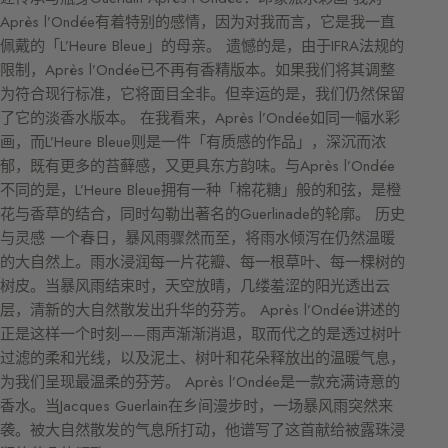
Après l’Ondée有着特别的感情，因为对我而言，它是我一直
佩戴的「L’Heure Bleue」的母亲。 遗憾的是，由于IFRA法规的
限制，Après l’Ondée已不再有香精版本。如果我们将其调整
为符合现行标准，它将面目全非。但幸运的是，我们仍然保留
了它的淡香水版本。 在我看来，Après l’Ondée如同一幅水彩
画，而L’Heure Bleue则是一件「有质感的作品」，深沉而浓
郁，既有更多的苔藓感，又更具东方韵味。与Après l’Ondée
不同的是，L’Heure Bleue拥有一种「棉花糖」般的和弦，是橙
花与香草的结合，同时勾勒出著名的Guerlinade的轮廓。 历史
与灵感 一个春日，暴风雨骤然而至，将雨水倾泻在仍然温暖
的大自然上。雨水浸润每一片花瓣、每一根草叶、每一棵树的
树皮。当暴风雨结束时，天空放晴，几缕羞涩的阳光透出云
层，清新的大自然散发出升华的芬芳。 Après l’Ondée讲述的
正是这样一个时刻——雨声渐渐消退，取而代之的是透过树叶
过滤的柔和光线，以及泥土、树叶和花朵释放出的温暖气息，
为我们呈现最温柔的芬芳。 Après l’Ondée是一款充满诗意的
香水。当Jacques Guerlain在乡间漫步时，一场暴风雨突然来
袭。被大自然散发的气息所打动，他谱写了这首献给被露珠浸