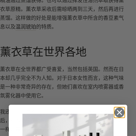
精油通过蒸馏获得。也可以通过挥发性溶剂萃取获得薰
衣草原精。薰衣草采收后需晾晒两到三天，然后再进行
蒸馏。这样做的好处是能增强薰衣草中所含的香豆素气
息以及
温润琥珀
的特质。
薰衣草在世界各地
薰衣草在全世界都广受喜爱，当然包括英国。然而在日
本却几乎完全不为人知。对于日本女性而言，这种气味
是一种非常奇异的存在，但她们喜欢在室内喷雾器或香
氛雾化器中使用它。
我还了解到薰衣草在巴西深受欢迎。由葡萄牙人引入
后，40%的巴西产品中都含有薰衣草成分，如同在欧洲
一样，薰衣草被用于洗衣液、洗涤皂等产品中。