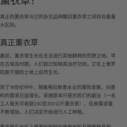
薰衣草？
真正的薰衣草与它的杂交品种醒目薰衣草之间存在着重
大区别。
真正薰衣草
最初，薰衣草生长在无法进行其他耕种的荒野之地。早
在古埃及时期，人们就已知晓其治疗功效，它在上普罗
旺斯干燥的土地上自然生长。
到了18世纪中叶，随着格拉斯香水业的蓬勃发展，对香
料的需求日益增长。采摘原本只是农民们的副业（一名
工人每天可收获250至300公斤薰衣草），后来需求量
不断增加，人们决定开始进行人工种植。
薰衣草生长在上普罗旺斯阿尔卑斯省的瓦朗索勒高原、