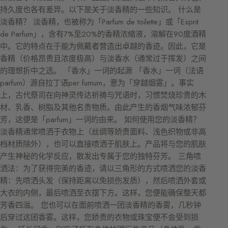
持久度也各有差异。以下是关于淡香精的一些知识。 什么是
淡香精？ 淡香精，也被称为「Parfum de toilette」或「Esprit
de Parfum」，含有7%至20%的香精浓缩液，溶解在90度酒精
中。它的特点在于能为佩戴者营造出卓越的香迹。因此，它是
香精（价格昂贵且浓度极高）与淡香水（通常过于挥发）之间
的理想折中之选。 「香水」一词的起源 「香水」一词（法语
parfum）源自拉丁语per fumum，意为「穿越烟雾」。事实
上，古代祭司在向神灵传达祈祷与咒语时，习惯焚烧珍贵的木
材、乳香、树脂及其他名贵物质。由此产生的香烟气味浓郁芬
芳，这便是「parfum」一词的由来。 如何使用您的淡香精？
淡香精通常喷洒于衣物上（丝绸等娇贵面料、浅色织物或非高
档材质除外），也可以直接喷洒于肌肤上。产品将与您的肌肤
产生神秘的化学反应，散发出专属于您的独特芬芳。 三角喷
洒法：为了获得完美的香迹，请以三角形的方式喷洒您的淡香
精：先喷洒头发（保持距离以免损伤发质），然后喷洒外套或
大衣的内侧，最后喷洒至衣摆下方。这样，您便能确保整天都
芳香四溢。 您也可以在面前喷洒一团淡香精的香雾，几秒钟
后穿过这团香雾。这样，您娇贵的衣物或珠宝便不会受到损