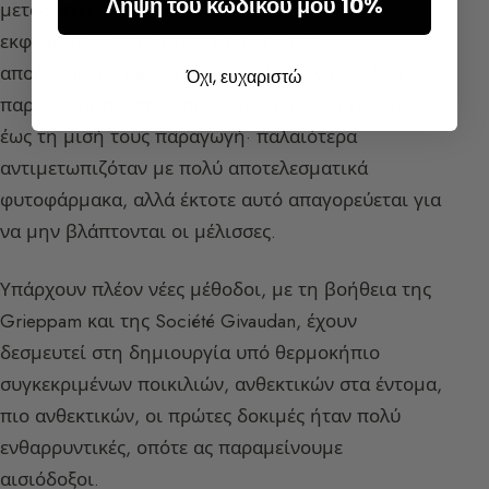
Λήψη του κωδικού μου 10%
μεταδοτική ασθένεια, στον νότο τη λένε
εκφυλισμό. Σε τρία χρόνια η λεβάντα
αποδυναμώνεται και γίνεται χόρτο. Ορισμένοι
Όχι, ευχαριστώ
παραγωγοί πλήττονται και μπορούν να χάσουν
έως τη μισή τους παραγωγή· παλαιότερα
αντιμετωπιζόταν με πολύ αποτελεσματικά
φυτοφάρμακα, αλλά έκτοτε αυτό απαγορεύεται για
να μην βλάπτονται οι μέλισσες.
Υπάρχουν πλέον νέες μέθοδοι, με τη βοήθεια της
Grieppam και της Société Givaudan, έχουν
δεσμευτεί στη δημιουργία υπό θερμοκήπιο
συγκεκριμένων ποικιλιών, ανθεκτικών στα έντομα,
πιο ανθεκτικών, οι πρώτες δοκιμές ήταν πολύ
ενθαρρυντικές, οπότε ας παραμείνουμε
αισιόδοξοι.