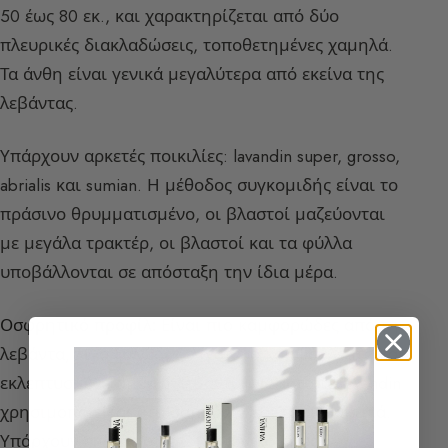
50 έως 80 εκ., και χαρακτηρίζεται από δύο
πλευρικές διακλαδώσεις, τοποθετημένες χαμηλά.
Τα άνθη είναι γενικά μεγαλύτερα από εκείνα της
λεβάντας.
Υπάρχουν αρκετές ποικιλίες: lavandin super, grosso,
abrialis και sumian. Η μέθοδος συγκομιδής είναι το
πράσινο θρυμματισμένο, οι βλαστοί μαζεύονται
με μεγάλα τρακτέρ, οι βλαστοί και τα φύλλα
υποβάλλονται σε απόσταξη την ίδια μέρα.
Οσφρητικό προφίλ:
Είναι πιο καμφορώδες από τη
λεβάντα, λίγο ξυλώδες, λιγότερο κομψό, λεπτό και
εκλεπτυσμένο από τη λεβάντα, γι’ αυτό το lavandin
χρησιμοποιείται στα σαπούνια και τα μαλακτικά.
Υπάρχουν επίσης στις ίδιες τονικότητες