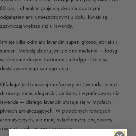
80 cm, i charakteryzuje się dwoma bocznymi
odgałęzieniami umieszczonymi u dołu. Kwiaty są
zazwyczaj większe niż u lawendy.
Istnieje kilka odmian: lavandin super, grosso, abrialis i
sumian. Metodą zbioru jest zielone mielenie — łodygi
są zbierane dużymi traktorami, a łodygi i liście są
destylowane tego samego dnia.
Olfakcja:
Jest bardziej kamforowy niż lawenda, nieco
drzewny, mniej elegancki, delikatny i wyrafinowany niż
lawenda — dlatego lavandin stosuje się w mydłach i
płynach zmiękczających. W podobnych tonacjach
aromatycznych, ale mniej szlachetnych, znajdziemy
również aspik, hyzop i rozmaryn.