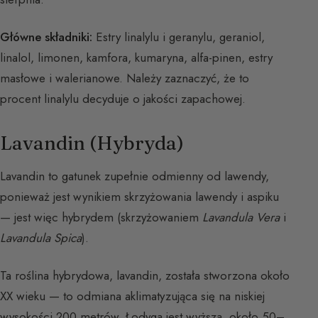
Główne składniki:
Estry linalylu i geranylu, geraniol,
linalol, limonen, kamfora, kumaryna, alfa-pinen, estry
masłowe i walerianowe. Należy zaznaczyć, że to
procent linalylu decyduje o jakości zapachowej.
Lavandin (Hybryda)
Lavandin to gatunek zupełnie odmienny od lawendy,
ponieważ jest wynikiem skrzyżowania lawendy i aspiku
— jest więc hybrydem (skrzyżowaniem
Lavandula Vera
i
Lavandula Spica
).
Ta roślina hybrydowa, lavandin, została stworzona około
XX wieku — to odmiana aklimatyzująca się na niskiej
wysokości 200 metrów. Łodyga jest wyższa, około 50–