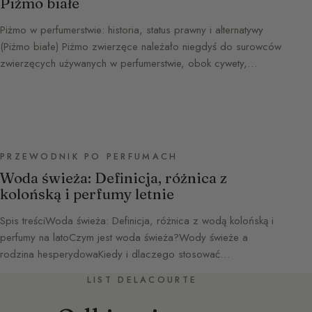
Piżmo białe
Piżmo w perfumerstwie: historia, status prawny i alternatywy
(Piżmo białe) Piżmo zwierzęce należało niegdyś do surowców
zwierzęcych używanych w perfumerstwie, obok cywety,…
PRZEWODNIK PO PERFUMACH
Woda świeża: Definicja, różnica z
kolońską i perfumy letnie
Spis treściWoda świeża: Definicja, różnica z wodą kolońską i
perfumy na latoCzym jest woda świeża?Wody świeże a
rodzina hesperydowaKiedy i dlaczego stosować…
LIST DELACOURTE