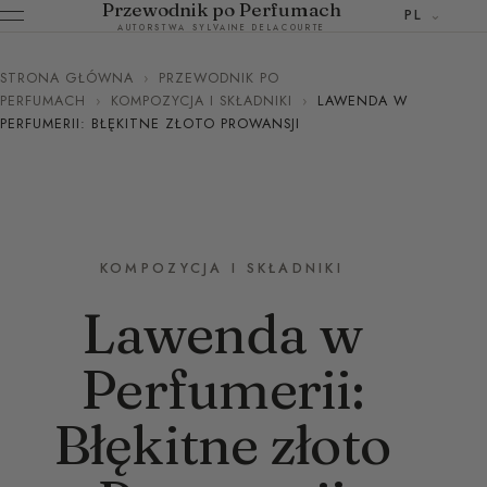
Przewodnik po Perfumach
PL
AUTORSTWA SYLVAINE DELACOURTE
STRONA GŁÓWNA
›
PRZEWODNIK PO
PERFUMACH
›
KOMPOZYCJA I SKŁADNIKI
›
LAWENDA W
PERFUMERII: BŁĘKITNE ZŁOTO PROWANSJI
KOMPOZYCJA I SKŁADNIKI
Lawenda w
Perfumerii:
Błękitne złoto