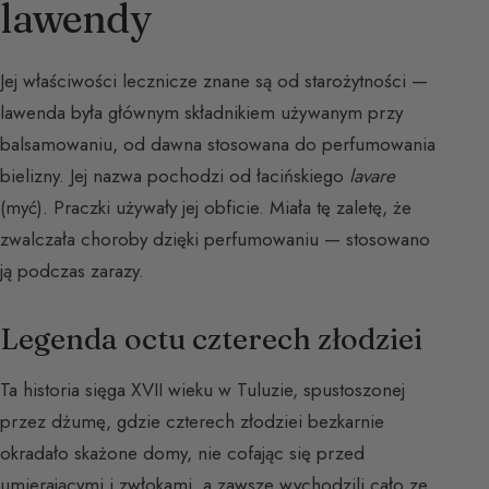
lawendy
Jej właściwości lecznicze znane są od starożytności —
lawenda była głównym składnikiem używanym przy
balsamowaniu, od dawna stosowana do perfumowania
bielizny. Jej nazwa pochodzi od łacińskiego
lavare
(myć). Praczki używały jej obficie. Miała tę zaletę, że
zwalczała choroby dzięki perfumowaniu — stosowano
ją podczas zarazy.
Legenda octu czterech złodziei
Ta historia sięga XVII wieku w Tuluzie, spustoszonej
przez dżumę, gdzie czterech złodziei bezkarnie
okradało skażone domy, nie cofając się przed
umierającymi i zwłokami, a zawsze wychodzili cało ze