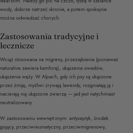
lekarzom. Należy go pić na czczo, łyżkę w szklance
wody, dobrze natrzeć skronie, a potem spokojnie
można odwiedzać chorych.
Zastosowania tradycyjne i
lecznicze
Wciąż stosowana na migreny, przeziębienia (ponieważ
naturalnie zawiera kamforę), ukąszenia owadów,
ukąszenia węży. W Alpach, gdy ich psy są ukąszone
przez żmiję, myśliwi zrywają lawendy, rozgniatają ją i
nacierają nią ukąszone zwierzę — jad jest natychmiast
neutralizowany.
W zastosowaniu wewnętrznym: antyseptyk, środek
gojący, przeciwreumatyczny, przeciwmigrenowy,