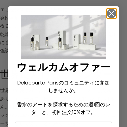
エッセンスまたは精油は蒸留によって得られます。揮
発性溶剤による抽出でラベンダーのアブソリュートを
得ることもできます。ラベンダーは収穫後2～3日間
乾燥させてから蒸留されます。これにより、その成分
に含まれるクマリン調の特性と
甘いアンバー
の側面が
強調されるという利点があります。
ウェルカムオファー
世界におけるラベンダー
Delacourte Parisのコミュニティに参加
しませんか。
世界中で愛されており、もちろんイギリスでも人気が
あります。一方で、日本ではほとんど知られていませ
香水のアートを探求するための週1回のレ
ん。日本の女性にとって、この香りは非常にエキゾチ
ターと、初回注文10%オフ。
ックな未知のものですが、ルームスプレーやディフュ
ーザーとして使うことを好んでいます。
Email