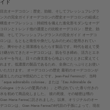
イド
目次オーデコロン：歴史、効能、そしてフレッシュフレグラ
ンスの完全ガイドオーデコロンの歴史オーデコロンの組成と
構造オーフレッシュ：持続性を備えた進化形モダンなオーデ
コロンとトレンド他の濃度との比較オーデコロン：歴史、効
能、そしてフレッシュフレグランスの完全ガイド オーデコ
ロンは、もともと衛生や身だしなみのために使用されてい
た、爽やかさと清潔感をもたらす製品です。時代を超えて受
け継がれてきたオーデコロンは、肌を引き締め、活力とエネ
ルギーを与え、日々の身支度を心地よいひとときに変えてく
れます。低濃度の製品であるため、全身にたっぷりとお使い
いただけます。 オーデコロンの歴史 最初のオーデコロンが
誕生したのは18世紀のことです。Jean-Paul Feminisが、当時
「aqua admirabilis coloniae」または「Eau Admirable de
Cologne（ケルンの驚異の水）」と呼ばれていた香り付きの
水を初めて商品化しました。 彼の死後、その秘密は甥の
Gian Maria Farinaに託されました。以来、オリジナルのオー
デコロンは、Gian Maria Farinaの8代目の子孫によって、現在