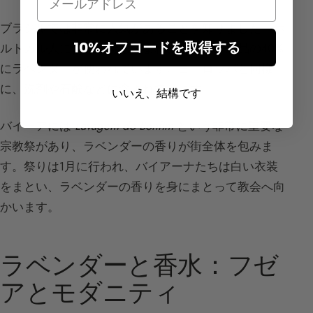
ブラジルでは非常に人気があることを知りました。ポ
10%オフコードを取得する
ルトガル人によって持ち込まれ、ブラジル製品の40%
にラベンダーが使われています。ヨーロッパと同様
に、洗剤や石鹸などに含まれています。
いいえ、結構です
バイーアには
Lavagem do Bonfim
という非常に重要な
宗教祭があり、ラベンダーの香りが街全体を包みま
す。祭りは1月に行われ、バイアーナたちは白い衣装
をまとい、ラベンダーの香りを身にまとって教会へ向
かいます。
ラベンダーと香水：フゼ
アとモダニティ