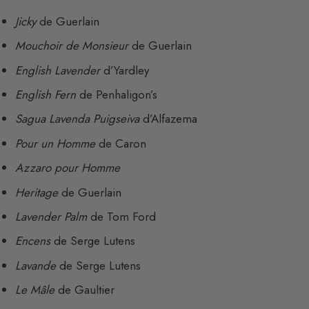
Jicky
de Guerlain
Mouchoir de Monsieur
de Guerlain
English Lavender
d’Yardley
English Fern
de Penhaligon’s
Sagua Lavenda Puigseiva
d’Alfazema
Pour un Homme
de Caron
Azzaro pour Homme
Heritage
de Guerlain
Lavender Palm
de Tom Ford
Encens
de Serge Lutens
Lavande
de Serge Lutens
Le Mâle
de Gaultier