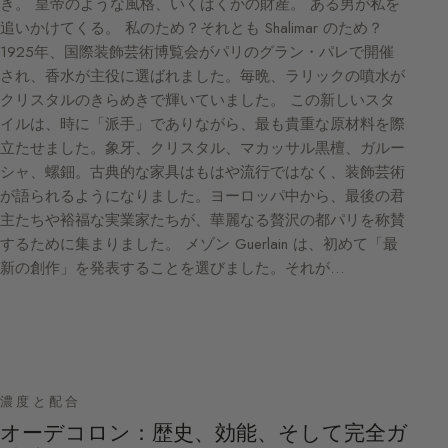
き。 皇帝のような風格、いくばくかの財産。 ある男が私を
追いかけてくる。 私のため？それとも Shalimar のため？
1925年、国際装飾芸術博覧会がパリのグラン・パレで開催
され、香水が主役に選ばれました。毎晩、ラリックの噴水が
クリスタルのきらめきで輝いていました。 この新しいスタ
イルは、時に「派手」でありながら、最も貴重な原材料を際
立たせました。象牙、クリスタル、マカッサル黒檀、ガルー
シャ、螺鈿。古典的な家具はもはや流行ではなく、装飾芸術
が語られるようになりました。ヨーロッパ中から、最後の君
主たちや裕福な実業家たちが、華麗なる贅沢の都パリを称賛
するために集まりました。 メゾン Guerlain は、初めて「最
新の創作」を発表することを選びました。それが…
濃度と配合
オーデコロン：歴史、効能、そして完全ガ