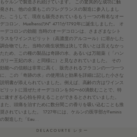
もケルンで製造され続けています。 この驚異的な成功に触
発され、他の企業もこのフレグランスの製造に参入しまし
た。こうして、現在も販売されているもう一つの有名なオー
デコロン、MuelhensのN° 4711が1792年に誕生しました。 オ
ーデコロンの効能 当時のオーデコロンは、さまざまなシト
ラスをワインスピリット（高濃度のアルコール）に溶かした
調合物でした。当時の衛生状態は決して良いとは言えなかっ
たため、この種の製品は奇跡の水、あるいは万能薬（「ハン
ガリー王妃の水」と同様に）と見なされていました。 その
効能への信頼は非常に高く、販売されるフラコンの一つ一つ
に、この「奇跡の水」の使用法と効果を詳細に記した小さな
説明書が添えられていました。例えば、高齢の方はワインス
ピリットに混ぜたオーデコロンを50〜60滴飲むことで、特
に速すぎる心拍を抑えることができるとされていました。
また、頭痛を治すために数分間この香りを吸い込むことも推
奨されていました。 1727年には、ケルンの医学部がFeminis
の製造した「Eau…
DELACOURTE レター