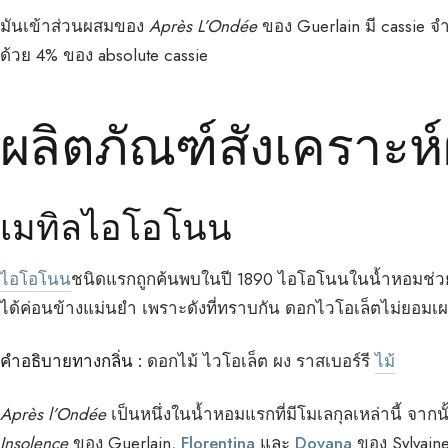
มันเข้าส่วนผสมของ
Après L’Ondée
ของ Guerlain มี cassie
ด้วย 4% ของ absolute cassie
ผลิตภัณฑ์สังเคราะห
เมทิลไอโอโนน
ไอโอโนน
ชนิดแรกถูกค้นพบในปี 1890 ไอโอโนนในน้ำหอมช่วย
ได้ค่อนข้างแม่นยำ เพราะดังที่ทราบกัน ดอกไวโอเล็ตไม่ยอมเ
คำอธิบายทางกลิ่น :
ดอกไม้ ไวโอเล็ต ผง ราสเบอร์รี
ไม้
Après l’Ondée
เป็นหนึ่งในน้ำหอมแรกที่มีโมเลกุลเหล่านี้ จากน
Insolence
ของ Guerlain,
Florentina
และ
Dovana
ของ Sylvaine