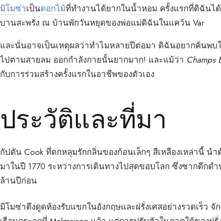
มิโมซ่า
เป็น
ดอกไม้
ที่ทำงานได้ยากใน
น้ำหอม
ครั้งแรกที่ดิฉันไ
บานสะพรั่ง ณ บ้านพักวันหยุดของพ่อแม่ดิฉันในแคว้น Var
และนั่นอาจเป็นเหตุผลว่าทำไมหลายปีต่อมา ดิฉันอยากค้นพบในน
ไปตามสายลม ออกกำลังกายนั้นยากมาก! และแม้ว่า
Champs É
กับการร่วมสร้างครั้งแรกในอาชีพของตัวเอง
ประวัติและที่มา
กัปตัน Cook ที่ตกหลุมรักกลิ่นของก้อนเล็กๆ สีเหลืองเหล่านี้ น
มาในปี 1770 ระหว่างการเดินทางไปสุดขอบโลก ซึ่งซากดึกดำบรรพ
ล้านปีก่อน
มิโมซ่าดึงดูดห้องรับแขกในอังกฤษและฝรั่งเศสอย่างรวดเร็ว จ