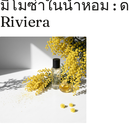
มิโมซ่าในน้ำหอม : 
Riviera