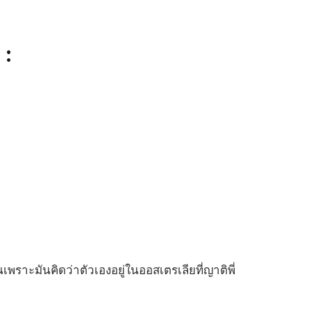
 :
ราะมันคิดว่าตัวเองอยู่ในออสเตรเลียที่ญาติพี่