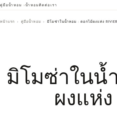
คู่มือน้ำหอม
น้ำหอม
ติดต่อเรา
หน้าแรก
›
คู่มือน้ำหอม
›
มิโมซ่าในน้ำหอม : ดอกไม้ผงแห่ง RIVIE
มิโมซ่าในน้
ผงแห่ง