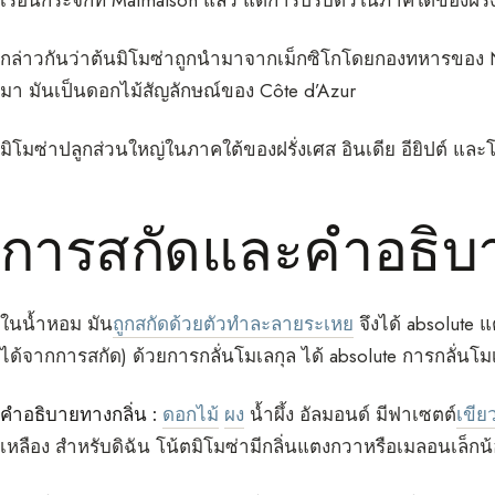
เรือนกระจกที่ Malmaison แล้ว แต่การปรับตัวในภาคใต้ของฝรั่
กล่าวกันว่าต้นมิโมซ่าถูกนำมาจากเม็กซิโกโดยกองทหารของ Na
มา มันเป็นดอกไม้สัญลักษณ์ของ Côte d’Azur
มิโมซ่าปลูกส่วนใหญ่ในภาคใต้ของฝรั่งเศส อินเดีย อียิปต์ และ
การสกัดและคำอธิบา
ในน้ำหอม มัน
ถูกสกัดด้วยตัวทำละลายระเหย
จึงได้ absolute 
ได้จากการสกัด) ด้วยการกลั่นโมเลกุล ได้ absolute การกลั่นโม
คำอธิบายทางกลิ่น :
ดอกไม้
ผง
น้ำผึ้ง อัลมอนด์ มีฟาเซตต์
เขีย
เหลือง สำหรับดิฉัน โน้ตมิโมซ่ามีกลิ่นแตงกวาหรือเมลอนเล็กน