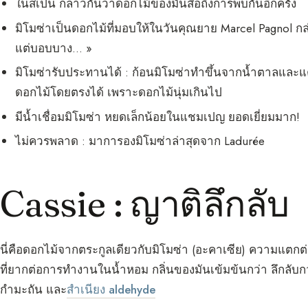
ในสเปน กล่าวกันว่าดอกไม้ของมันสื่อถึงการพบกันอีกครั้ง
มิโมซ่าเป็นดอกไม้ที่มอบให้ในวันคุณยาย Marcel Pagnol กล่
แต่บอบบาง… »
มิโมซ่ารับประทานได้ : ก้อนมิโมซ่าทำขึ้นจากน้ำตาลและแต
ดอกไม้โดยตรงได้ เพราะดอกไม้นุ่มเกินไป
มีน้ำเชื่อมมิโมซ่า หยดเล็กน้อยในแชมเปญ ยอดเยี่ยมมาก!
ไม่ควรพลาด : มาการองมิโมซ่าล่าสุดจาก Ladurée
Cassie : ญาติลึกลับ
นี่คือดอกไม้จากตระกูลเดียวกับมิโมซ่า (อะคาเซีย) ความแตกต่า
ที่ยากต่อการทำงานในน้ำหอม กลิ่นของมันเข้มข้นกว่า ลึกลับกว่า
กำมะถัน และ
สำเนียง aldehyde