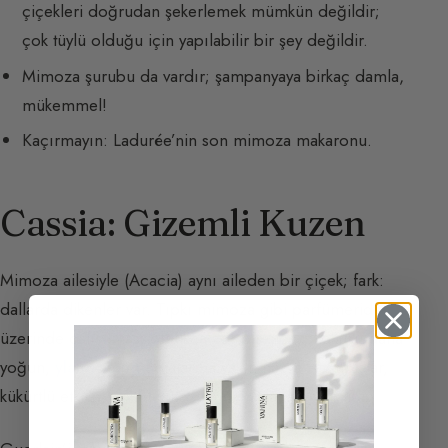
çiçekleri doğrudan şekerlemek mümkün değildir;
çok tüylü olduğu için yapılabilir bir şey değildir.
Mimoza şurubu da vardır; şampanyaya birkaç damla,
mükemmel!
Kaçırmayın: Ladurée’nin son mimoza makaronu.
Cassia: Gizemli Kuzen
Mimoza ailesiyle (Acacia) aynı aileden bir çiçek; fark:
dallarda dikenler var. Tıpkı mimoza gibi parfümeride
üzerinde çalışılması oldukça zor bir çiçek; kokusu daha
yoğun,
ylang-ylang
notalarına yakın hayvansal notalar,
kükürtlü etkiler ve
aldehit tonlarıyla
daha gizemlidir.