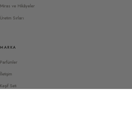
Miras ve Hikâyeler
Üretim Sırları
MARKA
Parfümler
İletişim
Keşif Seti
Instagram
Facebook