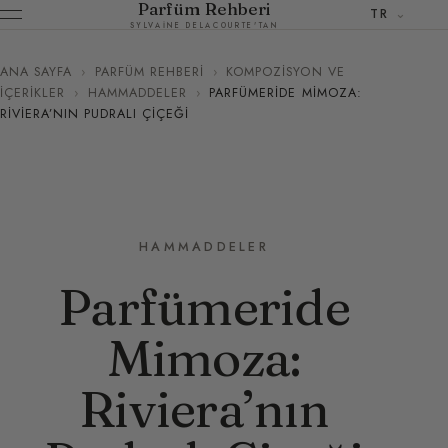
Parfüm Rehberi
TR
SYLVAINE DELACOURTE'TAN
ANA SAYFA
›
PARFÜM REHBERI
›
KOMPOZISYON VE
İÇERIKLER
›
HAMMADDELER
›
PARFÜMERIDE MIMOZA:
RIVIERA’NIN PUDRALI ÇIÇEĞI
HAMMADDELER
Parfümeride
Mimoza:
Riviera’nın