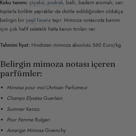
Koku tanımı:
çiçeksi
,
pudralı
, ballı, badem aromalı; sarı
toplarla birlikte yapraklar da distile edildiğinden oldukça
belirgin bir
yeşil faseta
taşır. Mimoza notasında benim
için çok hafif salatalık hatta kavun tonları var.
Tahmini fiyat:
Hindistan mimoza absolutü 560 Euro/kg.
Belirgin mimoza notası içeren
parfümler:
Mimosa pour moi
L’Artisan Parfumeur
Champs Elysées
Guerlain
Summer
Kenzo
Pour Femme
Bulgari
Amarige Mimosa
Givenchy