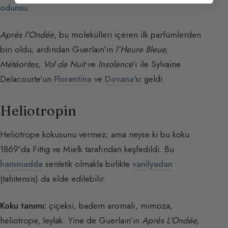
odunsu
.
Après l’Ondée
, bu molekülleri içeren ilk parfümlerden
biri oldu; ardından Guerlain’in
l’Heure Bleue,
Météorites, Vol de Nuit
ve
Insolence
‘ı ile Sylvaine
Delacourte’un
Florentina
ve
Dovana
‘sı geldi.
Heliotropin
Heliotrope kokusunu vermez; ama neyse ki bu koku
1869’da Fittig ve Mielk tarafından keşfedildi. Bu
hammadde
sentetik olmakla birlikte
vanilyadan
(tahitensis) da elde edilebilir.
Koku tanımı:
çiçeksi, badem aromalı, mimoza,
heliotrope, leylak. Yine de Guerlain’in
Après L’Ondée,