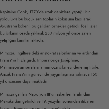
Kapitaine Cook, 1770’de uzak denizlere yaptığı bir
yolculukta bu küçük sarı topların kokusuna kapılarak
Avustralya kökenli bu çalıdan örnekler getirdi; fosil izler
bu bitkinin orada yaklaşık 250 milyon yıl önce zaten
yetiştiğini kanıtlamaktadır.
Mimoza, İngiltere’deki aristokrat salonlarına ve ardından
Fransa’ya hızla girdi. İmparatoriçe Joséphine,
Malmaison’un seralarına mimoza dikmeyi denemişti bile.
Ancak Fransa’nın güneyinde yaygınlaşması yalnızca 150
yıl öncesine dayanmaktadır.
Mimoza çalıları Napolyon III’ün askerleri tarafından
Meksika’dan getirildi ve 19. yüzyılın sonundan itibaren
Fransız Rivierasının sembol çiçeği oldu.