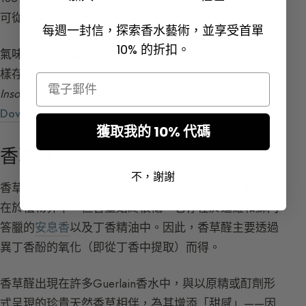
可從
香草
（tahitensis）中提取。
每週一封信，探索香水藝術，並享受首單
10% 的折扣。
氣味描述：
花香、杏仁、含羞草、天芥菜、紫丁香。同
樣存在於Guerlain的
Après L’Ondée
、
Heure Bleue
、
Email
Insolence
，以及Sylvaine Delacourte的
Florentina
和
Dovana
。
獲取我的 10% 代碼
香草醛
不，謝謝
香草醛是香草莢（planifolia）的主要香氣成分，廣泛存
在於植物界中，但含量始終很低。它存在於暹羅和蘇門
答臘的
安息香
以及丁香精油中。因此，香草醛主要透過
異丁香酚的氧化（即從丁香中提取）而得。
香草醛出現在許多Guerlain香水中，與以原精或酊劑形
式呈現的珍貴天然香草相伴，為其增添「甜感」——因