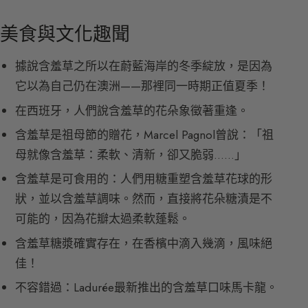
美食與文化趣聞
據說含羞草之所以在蔚藍海岸的冬季綻放，是因為
它以為自己仍在澳洲——那裡同一時期正值夏季！
在西班牙，人們說含羞草的花朵象徵著重逢。
含羞草是祖母節的贈花，Marcel Pagnol曾說：「祖
母就像含羞草：柔軟、清新，卻又脆弱……」
含羞草是可食用的：人們用糖重塑含羞草花球的形
狀，並以含羞草調味。然而，直接將花朵糖漬是不
可能的，因為花瓣太過柔軟蓬鬆。
含羞草糖漿確實存在，在香檳中滴入幾滴，風味絕
佳！
不容錯過：Ladurée最新推出的含羞草口味馬卡龍。