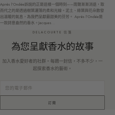
Après l’Ondée訴說的正是這樣一個時刻——雨聲漸漸消退，取
而代之的是透過樹葉灑落的柔和光線。泥土、綠葉與花朵散發
出溫暖的氣息，為我們呈獻最甜美的芬芳。 Après l’Ondée是
一款詩意盎然的香水。Jacques…
DELACOURTE 信箋
為您呈獻香水的故事
加入香水愛好者的社群。每週一封信，不多不少，一
起探索香水的藝術。
訂閱