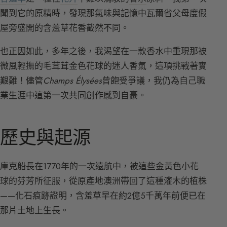
聞到它的原精時，發現那氣味與記憶中瓦爾省父母度假
屋旁盛開的含羞草花香截然不同。
也正因如此，多年之後，我渴望在一款香水中重現那被
微風輕撫的毛茸茸金色花球的迷人香氣，這項挑戰著實
艱難！儘管
Champs Élysées
曾飽受爭議，我仍為自己職
業生涯中這第一次共同創作感到自豪。
歷史與起源
庫克船長在1770年的一次遠航中，被這些金黃色小花
球的芬芳所征服，從原產地澳洲帶回了這種灌木的植株
——化石痕跡證明，含羞草早在約2億5千萬年前便已在
那片土地上生長。