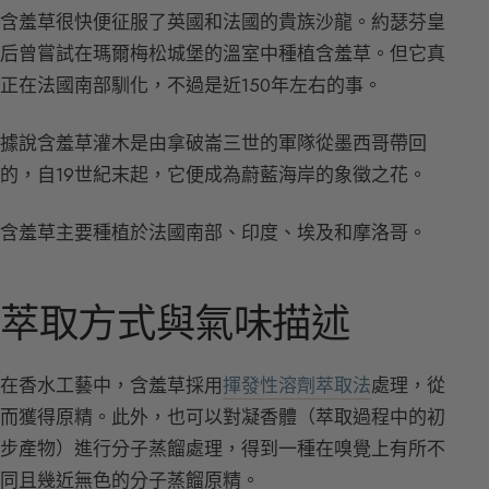
含羞草很快便征服了英國和法國的貴族沙龍。約瑟芬皇
后曾嘗試在瑪爾梅松城堡的溫室中種植含羞草。但它真
正在法國南部馴化，不過是近150年左右的事。
據說含羞草灌木是由拿破崙三世的軍隊從墨西哥帶回
的，自19世紀末起，它便成為蔚藍海岸的象徵之花。
含羞草主要種植於法國南部、印度、埃及和摩洛哥。
萃取方式與氣味描述
在香水工藝中，含羞草採用
揮發性溶劑萃取法
處理，從
而獲得原精。此外，也可以對凝香體（萃取過程中的初
步產物）進行分子蒸餾處理，得到一種在嗅覺上有所不
同且幾近無色的分子蒸餾原精。