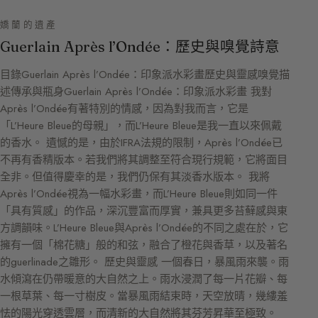
嬌蘭的遺產
Guerlain Après l’Ondée：歷史與嗅覺詩意
目錄Guerlain Après l’Ondée：印象派水彩畫歷史與靈感嗅覺描
述傳承與瓶身Guerlain Après l’Ondée：印象派水彩畫 我對
Après l’Ondée有著特別的情感，因為對我而言，它是
「L’Heure Bleue的母親」，而L’Heure Bleue是我一直以來佩戴
的香水。 遺憾的是，由於IFRA法規的限制，Après l’Ondée已
不再有香精版本。若我們將其調整至符合現行規範，它將面目
全非。但值得慶幸的是，我們仍保有其淡香水版本。 我將
Après l’Ondée視為一幅水彩畫，而L’Heure Bleue則如同一件
「具有質感」的作品，深沉豐富而厚實，兼具更多苔蘚感與東
方調韻味。L’Heure Bleue與Après l’Ondée的不同之處在於，它
擁有一個「棉花糖」般的和弦，融合了橙花與香草，以及著名
的guerlinade之雛形。 歷史與靈感 一個春日，暴風雨來襲。雨
水傾瀉在仍帶暖意的大自然之上。雨水浸潤了每一片花瓣、每
一根草葉、每一寸樹皮。當暴風雨結束時，天空放晴，幾縷羞
怯的陽光穿透雲層，而清新的大自然將其芬芳昇華至極致。