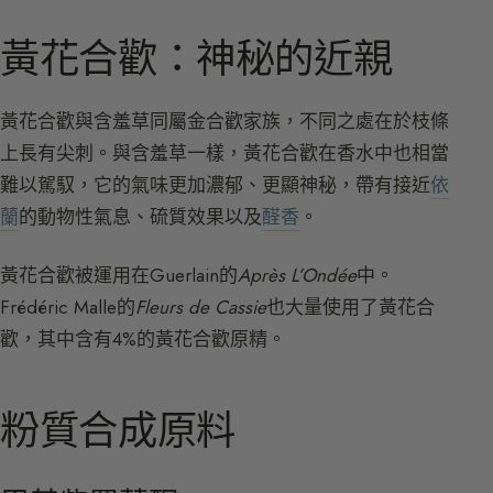
黃花合歡：神秘的近親
黃花合歡與含羞草同屬金合歡家族，不同之處在於枝條
上長有尖刺。與含羞草一樣，黃花合歡在香水中也相當
難以駕馭，它的氣味更加濃郁、更顯神秘，帶有接近
依
蘭
的動物性氣息、硫質效果以及
醛香
。
黃花合歡被運用在Guerlain的
Après L’Ondée
中。
Frédéric Malle的
Fleurs de Cassie
也大量使用了黃花合
歡，其中含有4%的黃花合歡原精。
粉質合成原料