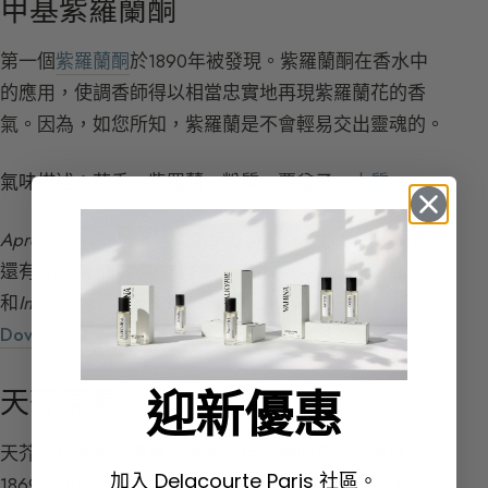
甲基紫羅蘭酮
第一個
紫羅蘭酮
於1890年被發現。紫羅蘭酮在香水中
的應用，使調香師得以相當忠實地再現紫羅蘭花的香
氣。因為，如您所知，紫羅蘭是不會輕易交出靈魂的。
氣味描述：
花香、紫羅蘭、粉質、覆盆子、
木質
。
Après l’Ondée
是最早使用這些分子的香水之一，隨後
還有Guerlain的
l’Heure Bleue
、
Météorites
、
Vol de Nuit
和
Insolence
，以及Sylvaine Delacourte的
Florentina
和
Dovana
。
迎新優惠
天芥菜素
天芥菜花本身不會釋放香氣，但幸運的是，其氣味於
加入 Delacourte Paris 社區。
1869年由Fittig和Mielk發現。這種
原料
是合成的，但也