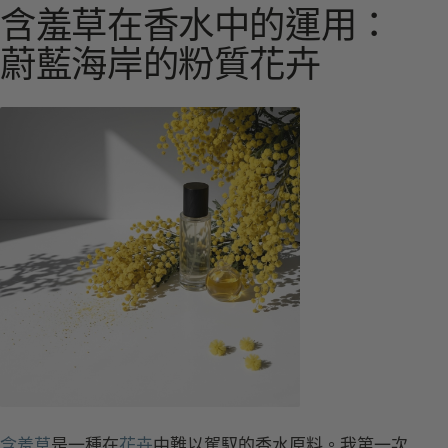
含羞草在香水中的運用：
蔚藍海岸的粉質花卉
含羞草
是一種在
花卉
中難以駕馭的
香水
原料。我第一次