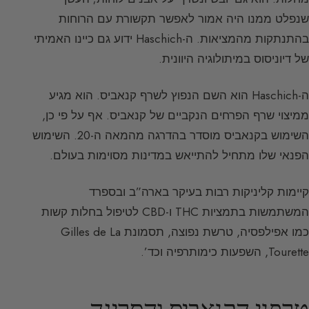
שנפלט ממנו היה אמור לאפשר תקשורת עם הרוחות
בהתנתקות מהמציאות. ה-Haschich ידוע גם כיינו האמיתי
של דיוניסוס במיתולוגיה היוונית.
ה-Haschich הוא השם הנפוץ לשרף קנאביס. הוא מגיע
ממיצוי שרף הפרחים הנקביים של קנאביס. אף על פי כן,
השימוש בקנאביס מוסדר בהדרגה מהמאה ה-20. השימוש
הפנאי שלו מתחיל להתייאש במדינות מסוימות בעולם.
קיימות קליניקות רבות בעיקר בארה”ב ובספרד
המשתמשות בתמציות THC ו-CBD לטיפול בחלות קשות
כמו אפילפסיה, טרשת נפוצה, תסמונת Gilles de La
Tourette, השפעות כימותרפיה וכד’.
טרפני הקנאביס והסריגה