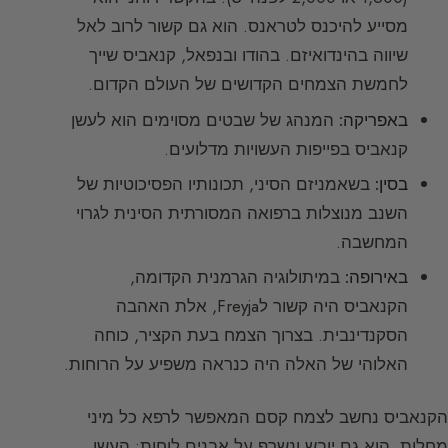
מסייע להיכנס לטראנס. הוא גם קשור לרוב לאל
שיווה בהינדואיזם. בהודו ובנפאל, קנאביס שייך
לחמשת הצמחים הקדושים של העולם הקדום.
באפריקה:
המנהג של שבטים מסוימים הוא לעשן
קנאביס בפייפות העשויות מדלועים.
בסין:
בשאמניזם הסיני, תכונותיו הפסיכוטיות של
השנב מנוצלות ברפואה המסורתית הסינית לגרוי
המחשבה.
באירופה:
במיתולוגיה הגרמנית הקדומה,
הקנאביס היה קשור לFreyja, אלת האהבה
הסקנדינבית. בצרוך הצמח בעת הקציר, כוחה
האלוהי של האלה היה כנראה משפיע על הרוחות.
הקנאביס נחשב לצמח קסם המאפשר לרפא כל מיני
מחלות. הוא גם יובש ונשרף על אבנים לוחות; העשן