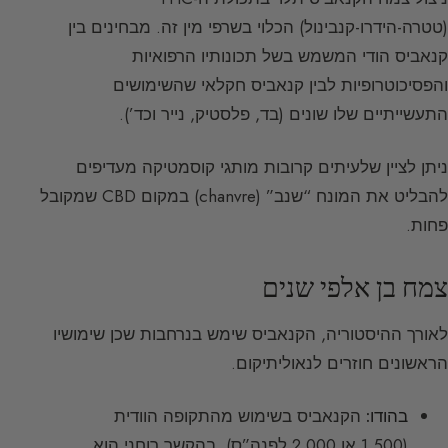
(טטרה-הידרו-קנבינול) הכלוי בשרפי מין זה. מבחינים בין
קנאביס הודי המשמש בשל תכונותיו הרפואיות
והפסיכוטרופיות לבין קנאביס חקלאי שהשימושים
התעשייתיים שלו שונים (בד, פלסטיק, נייר וכד’).
ניתן לציין שלעיתים קרובות מותגי קוסמטיקה מעדיפים
להבליט את המונח “שנב” (chanvre) במקום CBD שמקובל
פחות.
צמח בן אלפי שנים
לאורך ההיסטוריה, הקנאביס שימש בנרחבות שכן שימושיו
הראשונים חוזרים לנאוליתיקום.
בהודו:
הקנאביס בשימוש מהתקופה הוודית
(1,500 או 2,000 לפנה”ס). בהקשר רוחני הוא