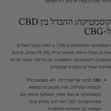
היחיד לעניין בצמח זה בעל ריח האיסור.
קוסמטיקה: ההבדל בין CBD
ל-CBG
בקוסמטיקה משתמשים ב-CBD, ב-CBG ובקנבינואידים
אחרים בצורת איזולט פארמה-גרייד (99.9% טוהר); קיימים
מוסמכים לקוסמטיקה המסופקים עם בדיקות יציבות של 24
חודשים ועמידים בתקנים קוסמטיים.
CBD
(קיצור של קנבידיול): הוא משמש בגלל
תכונותיו הפעילות, מגיע מקנאביס ומשמש
בקוסמטיקה או כנגד מתח, כשנלקח פנימה (לא
פסיכואקטיבי). CBD הוא לרוב מחדש ובעל
השפעה על המערכת החיסונית.