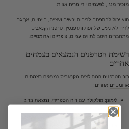
מזכיר מנגו, לפעמים יודי מריח אצות.
הוא יכול להתפתח לריחות יבשים ועציים, חייתיים, אך גם
לריח לא נעים של זפת ותרפנטין. טרפני הקנאביס
מתחברים היטב ל
תווים עציים
,
ציפריים
ו
ארומטיים
.
רשימת הטרפנים הנמצאים בצמחים
אחרים
רוב הטרפנים המחולצים מקנאביס נמצאים ב
צמחים
ארומטיים
אחרים:
לימונן:
מולקולה עם ריח הספרידי. נמצאת ברוב
השמנים האתריים המחולצים מפרי הדר
ומצמחים ארומטיים כמו תפוז, לימון, אוקליפטוס,
אורן לאונדי, תרפנטין,
נענע פלפלית
, לנטיסק