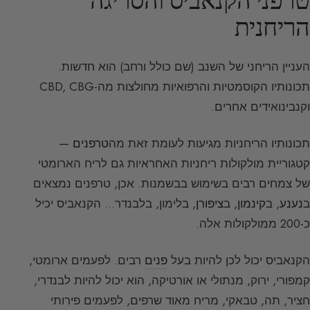
הריחנית
העניין הריחני של השנב (שם כולל ורחב) הוא חדשות.
תכונותיו הקוסמטיות והרפואיות מחולצות מה-CBD, CBG
וקנבינואידים אחרים.
תכונותיו הריחניות מגיעות לעומת זאת מה
טרפנים
—
קטגוריית מולקולות ריחניות האחראיות גם לריח הארומטי
של צמחים רבים בשימוש בבשמנות. אכן, טרפנים נמצאים
ב
נענע
, ב
קינמון
, ב
ציפורן
, בלימון, בלבנדר… הקנאביס יכיל
כ-200 ממולקולות אלה.
הקנאביס יכול לכן להיות בעל
פנים
רבים. לפעמים ארומטי,
קמפורי, ירוק, מנתולי או אורטיקה, הוא יכול להיות לבנדרי,
חציר, תה, טבאקי, מריח מאוד שרפים, לפעמים פירותי