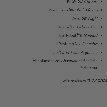
Chronic
של 19-69
Black Afgano
של Nasomatto
Night
של Akro
Oxbow Man
של Oxbow
Stunned
של Bel Rebel
Cannabis
של Il Profumo
N°1 Eau Argentine
של Iunx
Absolument Absinthe
של Absolument
Parfumeur
נכתב על ידי Marie Bessin.