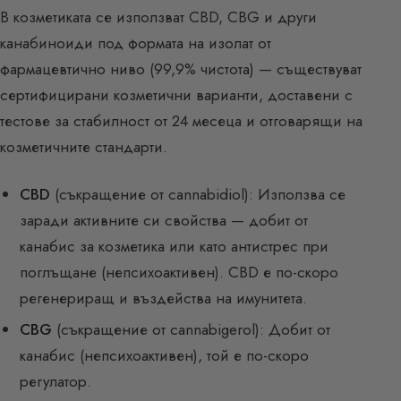
В козметиката се използват CBD, CBG и други
канабиноиди под формата на изолат от
фармацевтично ниво (99,9% чистота) — съществуват
сертифицирани козметични варианти, доставени с
тестове за стабилност от 24 месеца и отговарящи на
козметичните стандарти.
CBD
(съкращение от cannabidiol): Използва се
заради активните си свойства — добит от
канабис за козметика или като антистрес при
поглъщане (непсихоактивен). CBD е по-скоро
регенериращ и въздейства на имунитета.
CBG
(съкращение от cannabigerol): Добит от
канабис (непсихоактивен), той е по-скоро
регулатор.