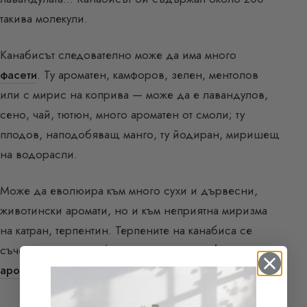
такива молекули.
Канабисът следователно може да има много
фасети
. Ту ароматен, камфоров, зелен, ментолов
или с мирис на коприва — може да е лавандулов,
сено, чай, тютюн, много ароматен от смоли; ту
плодов, наподобяващ манго, ту йодиран, миришещ
на водорасли.
Може да еволюира към много сухи и дървесни,
животински аромати, но и към неприятна миризма
на катран, терпентин. Терпените на канабиса се
съчетават много добре с
дървесните
,
Chypre
и
ароматните
нотки.