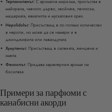
Терпинолeнът:
С ароматна миризма, присъства в
майорана, чаеното дърво, хвойната, лентиска,
мащерката, евкалипта и мускатовия орех.
Нероlidolът:
Присъстващ в по-голямо количество
в нероли, но може да се намери и в
джинджифила или лавандулата.
Хумуленът:
Присъстващ в салвията, женшена и
хмела.
Фенхолът:
Придава характерния аромат на
босилека.
Примери за парфюми с
канабисни акорди