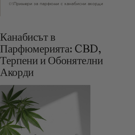
Примери за парфюми с канабисни акорди
Канабисът в
Парфюмерията: CBD,
Терпени и Обонятелни
Акорди