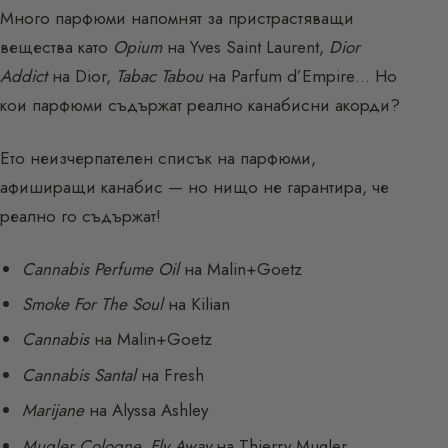
Много парфюми напомнят за пристрастяващи
вещества като
Opium
на Yves Saint Laurent,
Dior
Addict
на Dior,
Tabac Tabou
на Parfum d’Empire… Но
кои парфюми съдържат реално канабисни акорди?
Ето неизчерпателен списък на парфюми,
афиширащи канабис — но нищо не гарантира, че
реално го съдържат!
Cannabis Perfume Oil
на Malin+Goetz
Smoke For The Soul
на Kilian
Cannabis
на Malin+Goetz
Cannabis Santal
на Fresh
Marijane
на Alyssa Ashley
Mugler Cologne, Fly Away
на Thierry Mugler