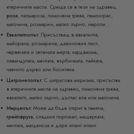
етеричните масла. Среща се в тези на здравец,
роза
, палмароза, лимонена трева, лемонграс,
маточина, розмарин, малко зърно, нероли…
Евкалиптолът:
Присъстващ в евкалипта,
майорана, розмарина, дафиновия лист,
червената и зелената мирта, кардамома,
лавандулата, ментата, върбинката, лайката,
чаеното дърво или босилека.
Цитронелолът:
С цитрусова миризма, присъства
в етеричните масла на здравец, лимонена трева,
евкалипт, малко зърно, дъглас ела или маточина.
Мирценът:
Може да бъде открит в тамяна,
грейпфрута
, сладкия портокал, мащерката,
ментата, магданоза и дори иланг-иланг.