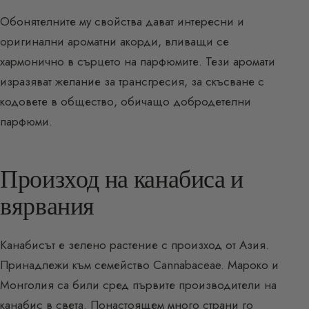
Обонятелните му свойства дават интересни и
оригинални ароматни акорди, вливащи се
хармонично в сърцето на парфюмите. Тези аромати
изразяват желание за трансгресия, за скъсване с
кодовете в общество, обичащо добродетелни
парфюми.
Произход на канабиса и
вярвания
Канабисът е зелено растение с произход от Азия.
Принадлежи към семейство Cannabaceae. Мароко и
Монголия са били сред първите производители на
канабис в света. Понастоящем много страни го