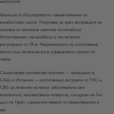
митология.
Хашишът е общоприетото наименование на
канабисната смола. Получава се чрез екстракция на
смолата от женските цветове на канабиса.
Използването на канабиса е постепенно
регулирано от XX в. Рекреативното му използване
клони към легализация в определени страни по
света.
Съществуват множество клиники — предимно в
САЩ и Испания — използващи екстракти от THC и
CBD за лечение на тежки заболявания като
епилепсия, множествена склероза, синдром на Гил
дьо ла Турет, странични ефекти от химиотерапия и
др.