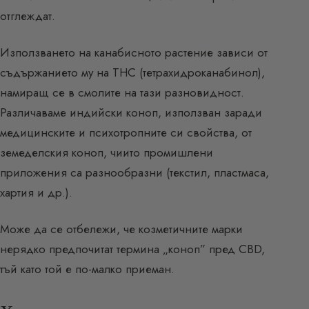
отглеждат.
Използването на канабисното растение зависи от
съдържанието му на THC (тетрахидроканабинол),
намиращ се в смолите на тази разновидност.
Различаваме индийски коноп, използван заради
медицинските и психотропните си свойства, от
земеделския коноп, чиито промишлени
приложения са разнообразни (текстил, пластмаса,
хартия и др.).
Може да се отбележи, че козметичните марки
нерядко предпочитат термина „коноп” пред CBD,
тъй като той е по-малко приеман.