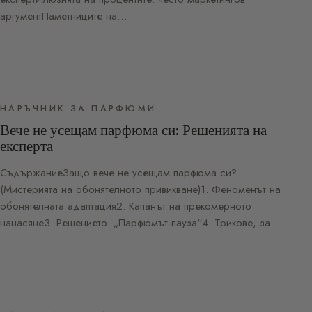
аргументПаметниците на…
НАРЪЧНИК ЗА ПАРФЮМИ
Вече не усещам парфюма си: Решенията на
експерта
СъдържаниеЗащо вече не усещам парфюма си?
(Мистерията на обонятелното привикване)1. Феноменът на
обонятелната адаптация2. Капанът на прекомерното
нанасяне3. Решението: „Парфюмът-пауза“4. Трикове, за…