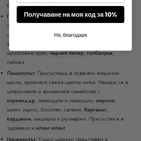
босилек,
лавандула
и хмел.
Получаване на моя код за 10%
Пиненът:
Отговорен за смолистите миризми,
присъства и в салвията, терпентина, боровите
семена, липата, евкалипта, горския бор,
Не, благодаря
ангелика, червената мирта, розмарина,
мускатовия орех,
черния пипер
,
галбанума
,
лайката…
Линалолът:
Присъстващ в повечето етерични
масла, привнася свежа цветна нотка. Намира се в
цитрусовите и ароматните семейства с
кориандър
, лавандула и лавандин,
нероли
,
малко зърно, босилек, салвия,
бергамот
,
кардамом
, мащерка и розмарин. Присъства и в
здравеца и
иланг-иланг
.
Гераниолът:
Също широко представен в