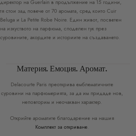
директор на Guerlain в продължение на 15 години,
тя стои зад повече от 70 аромата, сред които Cuir
Beluga и La Petite Robe Noire. Един живот, посветен
на изкуството на парфюма, споделен тук през
суровините, акордите и историите на създаването.
Материя. Емоция. Аромат.
Delacourte Paris
преоткрива емблематичните
суровини на парфюмерията, за да им придаде нов,
неповторим и неочакван характер.
Открийте ароматите благодарение на нашия
Комплект за откриване
.