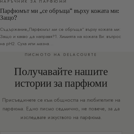
НАРЪЧНИК ЗА ПАРФЮМИ
Парфюмът ми „се обръща“ върху кожата ми:
Защо?
Съдържание„Парфюмът ми се обръща“ върху кожата ми:
Защо и какво да направя?1. Химията на кожата Ви: въпрос
на pH2. Суха или мазна…
ПИСМОТО НА DELACOURTE
Получавайте нашите
истории за парфюми
Присъединете се към общността на любителите на
парфюма. Едно писмо седмично, не повече, за да
изследвате изкуството на парфюма.