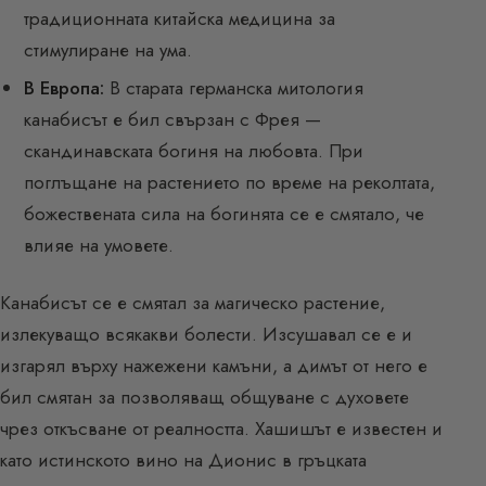
традиционната китайска медицина за
стимулиране на ума.
В Европа:
В старата германска митология
канабисът е бил свързан с Фрея —
скандинавската богиня на любовта. При
поглъщане на растението по време на реколтата,
божествената сила на богинята се е смятало, че
влияе на умовете.
Канабисът се е смятал за магическо растение,
излекуващо всякакви болести. Изсушавал се е и
изгарял върху нажежени камъни, а димът от него е
бил смятан за позволяващ общуване с духовете
чрез откъсване от реалността. Хашишът е известен и
като истинското вино на Дионис в гръцката