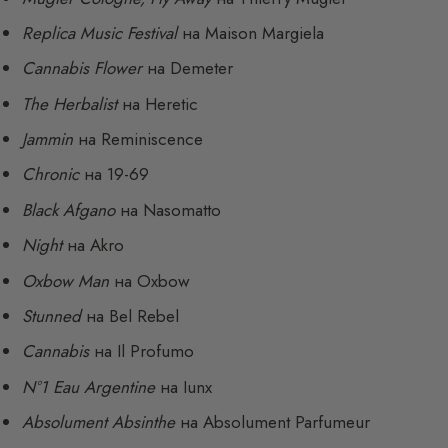
Replica Music Festival
на Maison Margiela
Cannabis Flower
на Demeter
The Herbalist
на Heretic
Jammin
на Reminiscence
Chronic
на 19-69
Black Afgano
на Nasomatto
Night
на Akro
Oxbow Man
на Oxbow
Stunned
на Bel Rebel
Cannabis
на Il Profumo
N°1 Eau Argentine
на Iunx
Absolument Absinthe
на Absolument Parfumeur