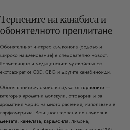
Терпените на канабиса и
обонятелното преплитане
Обонятелният интерес към конопа (родово и
широко наименование) е следователно новост.
Козметичните и медицинските му свойства се
екстрахират от CBD, CBG и другите канабиноиди.
Обонятелните му свойства идват от
терпените
—
категория ароматни молекули, отговорни и за
ароматния мирис на много растения, използвани в
парфюмерията. Всъщност терпени се намират в
ментата
,
канелата
,
карамфила
, лимона,
лавандулата… Канабисът би съдържал около 200