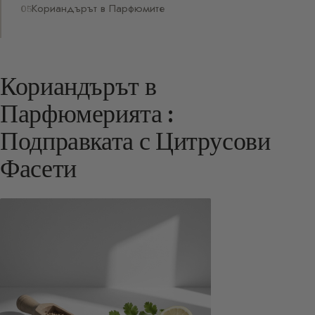
Кориандърът в Парфюмите
Кориандърът в
Парфюмерията :
Подправката с Цитрусови
Фасети