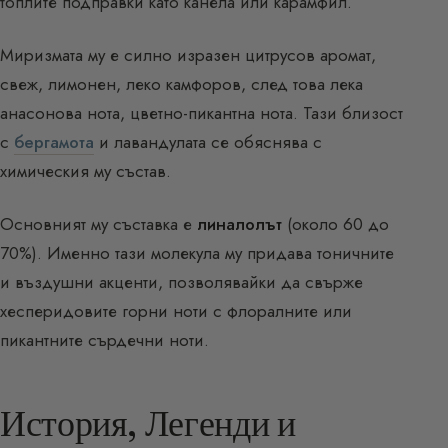
топлите подправки като канела или карамфил.
Миризмата му е силно изразен цитрусов аромат,
свеж, лимонен, леко камфоров, след това лека
анасонова нота, цветно-пикантна нота. Тази близост
с
бергамота
и лавандулата се обяснява с
химическия му състав.
Основният му съставка е
линалолът
(около 60 до
70%). Именно тази молекула му придава тоничните
и въздушни акценти, позволявайки да свърже
хесперидовите горни ноти с флоралните или
пикантните сърдечни ноти.
История, Легенди и