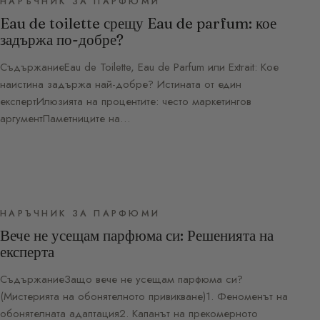
НАРЪЧНИК ЗА ПАРФЮМИ
Eau de toilette срещу Eau de parfum: кое
задържа по-добре?
СъдържаниеEau de Toilette, Eau de Parfum или Extrait: Кое
наистина задържа най-добре? Истината от един
експертИлюзията на процентите: често маркетингов
аргументПаметниците на…
НАРЪЧНИК ЗА ПАРФЮМИ
Вече не усещам парфюма си: Решенията на
експерта
СъдържаниеЗащо вече не усещам парфюма си?
(Мистерията на обонятелното привикване)1. Феноменът на
обонятелната адаптация2. Капанът на прекомерното