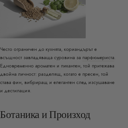
Често ограничен до кухнята, кориандърът е
всъщност завладяваща суровина за
парфюмериста
.
Едновременно ароматен и пикантен, той притежава
двойна личност: разделящ, когато е пресен, той
става фин, вибриращ и елегантен след изсушаване
и дестилация.
Ботаника и Произход