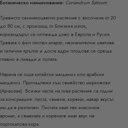
Ботаническо наименование:
Coriandrum Sativum
.
Тревисто сенникоцветно растение с височина от 20
до 80 см, с произход от Близкия изток,
кориандърът се отглежда днес в Европа и Русия.
Тревата с фин листен апарат, незначителни цветове
и типични кръгли и доста едри плодове се среща
главно в ливади и полета.
Нарича се още китайски магданоз или арабски
магданоз. Принадлежи към семейство морковови
(Apiaceae). Всички части на това растение са годни
за консумация: листа, семена, корени, макар вкусът
им да е различен. Листата имат лек анасонов
аромат, а семената и корените имат вкус на
портокалова кора.