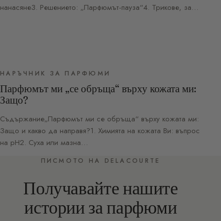
нанасяне3. Решението: „Парфюмът-пауза“4. Трикове, за…
НАРЪЧНИК ЗА ПАРФЮМИ
Парфюмът ми „се обръща“ върху кожата ми:
Защо?
Съдържание„Парфюмът ми се обръща“ върху кожата ми:
Защо и какво да направя?1. Химията на кожата Ви: въпрос
на pH2. Суха или мазна…
ПИСМОТО НА DELACOURTE
Получавайте нашите
истории за парфюми