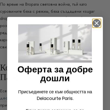
По време на Втората световна война, тъй като
суровините бяха с режим, бяха създадени «sugar
drops» — семена от кориандър, обвити в бял или
розов захар, хвърляни на тълпата като «конфети» по
редките моменти на празненство, особено по
карнавал. Импровизирана лакомия, която
свидетелства за културното значение на това семе.
Кориандърът в
Оферта за добре
Парфюмите
дошли
Есенцията от кориандър се получава чрез
Присъединете се към общността на
дестилация с водна пара
на изсушените семена. Тя
Delacourte Paris.
придава на композициите висота, нервност и