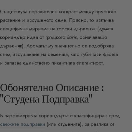
Съществува поразителен контраст между прясното
растение и изсушеното семе. Прясно, то излъчва
специфична миризма на горски дървеняк (думата
кориандър идва от гръцкото
koris
, означаващо
дървеняк). Ароматът му значително се подобрява
след изсушаване на семената, като губи тази фасета
и запазва единствено пикантната елегантност.
Обонятелно Описание :
"Студена Подправка"
В парфюмерията кориандърът е класифициран сред
свежите подправки
(или студените), за разлика от