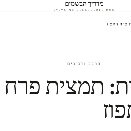
מדריך הבשמים
מאת SYLVAINE DELACOURTE
 פרח התפוז
הרכב ורכיבים
ת: תמצית פרח
וז