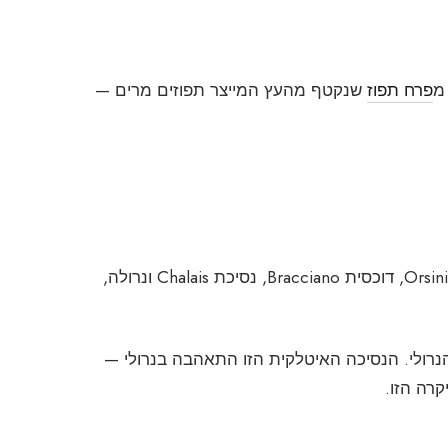
מ
פרח תפוז
שנקטף מהעץ המייצר תפוזים מרים —
שמו, נרולי, מתייחס ל-Marie de Trémoille-Noirmoutiers, רעיית Orsini, דוכסית Bracciano, נסיכת Chalais ונרולה,
הנרולי. הנסיכה האיטלקית הזו התאהבה בנרולי —
רה הזו.