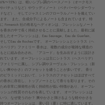
6%〜15%）は、軽いシプレ調のベースノート（オークモス
やパチュリなど）やウッディノート（ベチバーやシダーウッ
ドなど）、そしてジャスミンのフローラルノートを備えてい
ます。 また、合成分子によるノートも含まれています。特
に Firmenich 社の有名なヘディオンは、フレッシュなノート
を香水の中で長く持続させることに貢献しました。最初に誕
生したオーフレッシュは、Eau Sauvage、Eau de Guerlain、
そしてEau de Rochasです。 オーフレッシュとシトラス（ヘ
スペリデ）ファミリー 香水は、複数の成分が複雑な構造の
もとに組み合わされ、「アコード」を生み出すように設計さ
れています。オーフレッシュは主にシトラス（ヘスペリデ）
ファミリーに属し、シプレ調やヌーヴェル・フレッシュ（新
しい爽やかさ）のファセットを纏うことが多いです。 香り
のピラミッドにおいて、シトラスのファセットはほぼすべて
の香水に存在し、トップノートとして香りを彩ります。その
ため非常に揮発性が高く持続性が低い特徴があり、オーフレ
ッシュの性質そのものを表しています。 オーフレッシュは
いつ、なぜ使うのか？ 爽やかさと弾けるような軽やかさを
持つオーフレッシュは、暑い日（夏）に特に適しています。