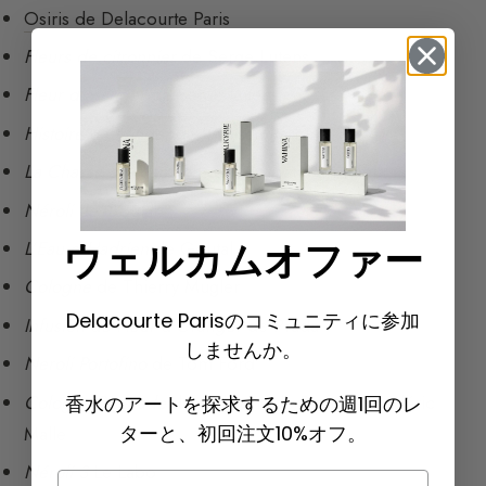
Osiris de Delacourte Paris
Fleurs de citronnier
de Serge Lutens
Fleur d’oranger
de Serge Lutens
Histoire d’Oranger
de L’Artisan Parfumeur
La Chasse aux Papillons
de L’Artisan Parfumeur
Néroli
de Goutal
L’Eau d’Hadrien
de Goutal
ウェルカムオファー
Cologne
de Thierry Mugler
Delacourte Parisのコミュニティに参加
Infusion de Fleur d’Oranger
de Prada
しませんか。
Neroli Portofino
de Tom Ford
Cologne Bigarade
des Editions de Parfums Frédéric
香水のアートを探求するための週1回のレ
ターと、初回注文10%オフ。
Malle
Néroli 3
Le Labo
Email