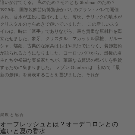
追いかけてくる。 私のため？それとも Shalimar のため？
1925年、国際装飾芸術博覧会がパリのグラン・パレで開催
され、香水が主役に選ばれました。毎晩、ラリックの噴水が
クリスタルのきらめきで輝いていました。 この新しいスタ
イルは、時に「派手」でありながら、最も貴重な原材料を際
立たせました。象牙、クリスタル、マカッサル黒檀、ガルー
シャ、螺鈿。古典的な家具はもはや流行ではなく、装飾芸術
が語られるようになりました。ヨーロッパ中から、最後の君
主たちや裕福な実業家たちが、華麗なる贅沢の都パリを称賛
するために集まりました。 メゾン Guerlain は、初めて「最
新の創作」を発表することを選びました。それが…
濃度と配合
オーフレッシュとは？オーデコロンとの
違いと夏の香水